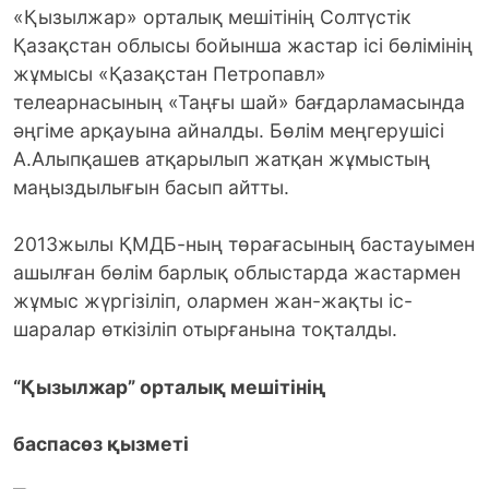
«Қызылжар» орталық мешітінің Солтүстік
Қазақстан облысы бойынша жастар ісі бөлімінің
жұмысы «Қазақстан Петропавл»
телеарнасының «Таңғы шай» бағдарламасында
әңгіме арқауына айналды. Бөлім меңгерушісі
А.Алыпқашев атқарылып жатқан жұмыстың
маңыздылығын басып айтты.
2013жылы ҚМДБ-ның төрағасының бастауымен
ашылған бөлім барлық облыстарда жастармен
жұмыс жүргізіліп, олармен жан-жақты іс-
шаралар өткізіліп отырғанына тоқталды.
“Қызылжар” орталық мешітінің
баспасөз қызметі