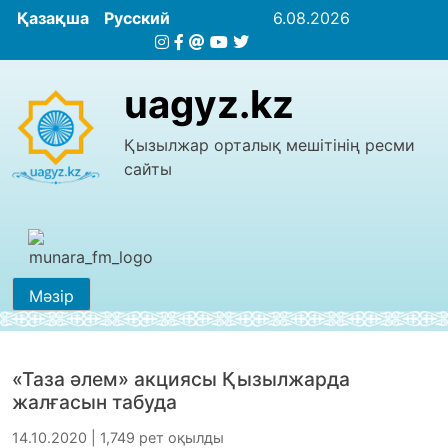
Қазақша
Русский
6.08.2026
uagyz.kz
Қызылжар орталық мешітінің ресми
сайты
Мәзір
«Таза әлем» акциясы Қызылжарда
жалғасын табуда
14.10.2020 | 1,749 рет оқылды