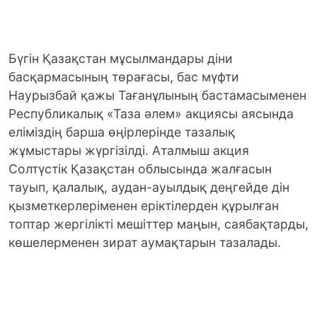
Бүгін Қазақстан мұсылмандары діни
басқармасының төрағасы, бас мүфти
Наурызбай қажы Тағанұлының бастамасыменен
Республикалық «Таза әлем» акциясы аясында
еліміздің барша өңірлерінде тазалық
жұмыстары жүргізілді. Аталмыш акция
Солтүстік Қазақстан облысында жалғасын
тауып, қалалық, аудан-ауылдық деңгейде дін
қызметкерлеріменен еріктілерден құрылған
топтар жергілікті мешіттер маңын, саябақтарды,
көшелерменен зират аумақтарын тазалады.