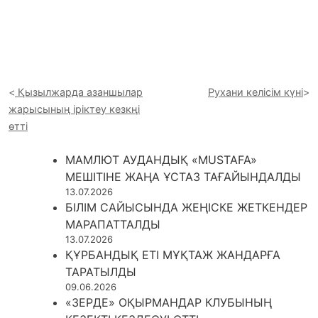
Қызылжарда азаншылар
Рухани келісім күні
жарысының іріктеу кезкңі
өтті
МАМЛЮТ АУДАНДЫҚ «MUSTAFA»
МЕШІТІНЕ ЖАҢА ҰСТАЗ ТАҒАЙЫНДАЛДЫ
13.07.2026
БІЛІМ САЙЫСЫНДА ЖЕҢІСКЕ ЖЕТКЕНДЕР
МАРАПАТТАЛДЫ
13.07.2026
ҚҰРБАНДЫҚ ЕТІ МҰҚТАЖ ЖАНДАРҒА
ТАРАТЫЛДЫ
09.06.2026
«ЗЕРДЕ» ОҚЫРМАНДАР КЛУБЫНЫҢ