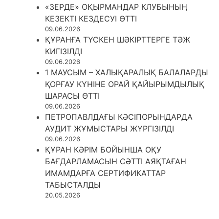
«ЗЕРДЕ» ОҚЫРМАНДАР КЛУБЫНЫҢ
КЕЗЕКТІ КЕЗДЕСУІ ӨТТІ
09.06.2026
ҚҰРАНҒА ТҮСКЕН ШӘКІРТТЕРГЕ ТӘЖ
КИГІЗІЛДІ
09.06.2026
1 МАУСЫМ – ХАЛЫҚАРАЛЫҚ БАЛАЛАРДЫ
ҚОРҒАУ КҮНІНЕ ОРАЙ ҚАЙЫРЫМДЫЛЫҚ
ШАРАСЫ ӨТТІ
09.06.2026
ПЕТРОПАВЛДАҒЫ КӘСІПОРЫНДАРДА
АУДИТ ЖҰМЫСТАРЫ ЖҮРГІЗІЛДІ
09.06.2026
ҚҰРАН КӘРІМ БОЙЫНША ОҚУ
БАҒДАРЛАМАСЫН СӘТТІ АЯҚТАҒАН
ИМАМДАРҒА СЕРТИФИКАТТАР
ТАБЫСТАЛДЫ
20.05.2026