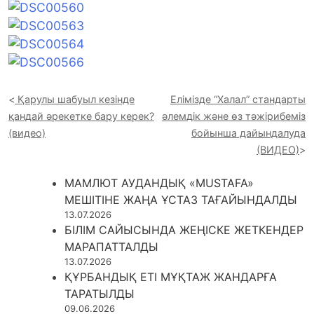
Қарулы шабуыл кезінде
Елімізде “Халал” стандарты
қандай әрекетке бару керек?
әлемдік және өз тәжірибеміз
(видео)
бойынша дайындалуда
(ВИДЕО)
МАМЛЮТ АУДАНДЫҚ «MUSTAFA»
МЕШІТІНЕ ЖАҢА ҰСТАЗ ТАҒАЙЫНДАЛДЫ
13.07.2026
БІЛІМ САЙЫСЫНДА ЖЕҢІСКЕ ЖЕТКЕНДЕР
МАРАПАТТАЛДЫ
13.07.2026
ҚҰРБАНДЫҚ ЕТІ МҰҚТАЖ ЖАНДАРҒА
ТАРАТЫЛДЫ
09.06.2026