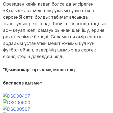
Оразадан кейін аздап болса да әлсіреген
«Қызылжар» мешітінің ұжымы үшін өткен
сәрсенбі сәтті болды: табиғат аясында
тынығудың реті келді. Табиғат аясында таңсық
ас – кәуап жеп, самауырыннан шай ішу, әрине
рахат сезімге бөледі.
Саламатты өмір салтын
әрдайым ұстанатын мешіт ұжымы бұл күні
футбол ойнап, өздерінің шымыр да сергек
екендіктерін дәлелдей білді.
“Қызылжар” орталық мешітінің
баспасөз қызметі