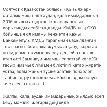
Солтүстік Қазақстан облысы «Қызылжар»
орталық мешітінде аудан, қала имамдарының
2016 жылғы атқарған іс-шараларының
қорытынды есебі тыңдалды. ҚМДБ-ның СҚО
бойынша өкіл имамы Кенжетай қажы
Байкемелұлы ҚМДБ тарапынан қабылданған
төрт бағыт бойынша жұмыс атқару, кереғар
ағымдармен жұмыс жасау деңгейін ерекше
атап өтті.
Заманауи имамды сипаттай келе XXI
ғасыр имамы білімі мен біліктілігі қатар жүретін
ұстаз, адам жанын түсіне алатын психолог,
тәрбиеші, рухани көсем әмбебап адам болуы
тиіс екенін атап өтті.
Жалпы, қала, аудан имамдарының жылдық есеп
беру мәжілісі жоғары деңгейде