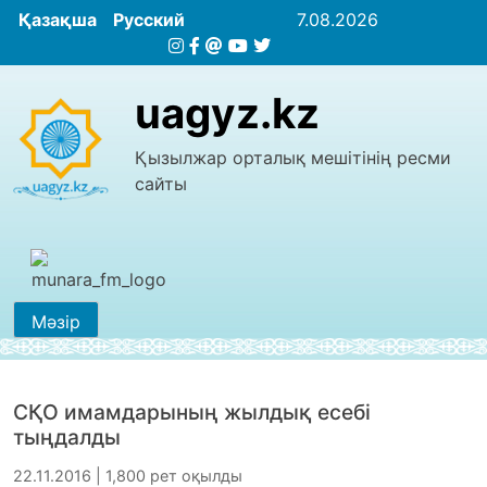
Қазақша
Русский
7.08.2026
uagyz.kz
Қызылжар орталық мешітінің ресми
сайты
Мәзір
СҚО имамдарының жылдық есебі
тыңдалды
22.11.2016 | 1,800 рет оқылды