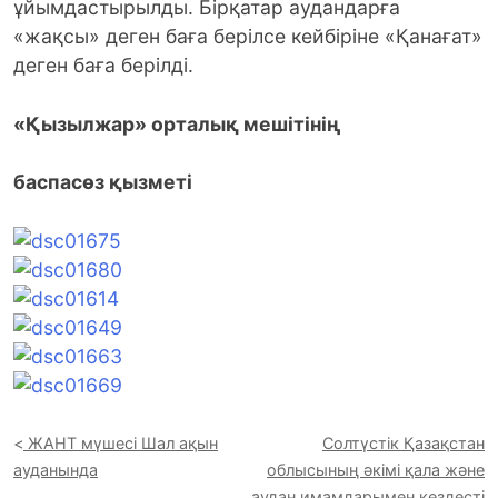
ұйымдастырылды. Бірқатар аудандарға
«жақсы» деген баға берілсе кейбіріне «Қанағат»
деген баға берілді.
«Қызылжар» орталық мешітінің
баспасөз қызметі
ЖАНТ мүшесі Шал ақын
Солтүстік Қазақстан
ауданында
облысының әкімі қала және
аудан имамдарымен кездесті