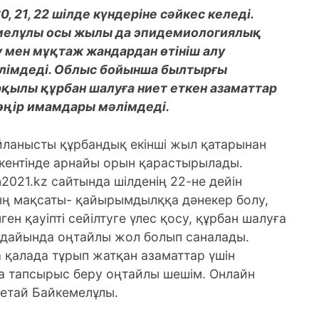
, 21, 22 шілде күндеріне сәйкес келеді.
емелұлы осы жылы да эпидемиологиялық
 мен мұқтаж жандардан өтініш алу
лімдеді. Облыс бойынша былтырғы
қылы құрбан шалуға ниет еткен азаматтар
өңір имамдары мәлімдеді.
йланысты құрбандық екінші жыл қатарынан
ентінде арнайы орын қарастырылады.
2021.kz сайтында шілденің 22-не дейін
ның мақсаты- қайырымдылққа дәнекер болу,
ен қауіпті сейілтуге үлес қосу, құрбан шалуға
ағдайында оңтайлы жол болып саналады.
 қалада тұрып жатқан азаматтар үшін
а тапсырыс беру оңтайлы шешім. Онлайн
жетай Байкемелұлы.