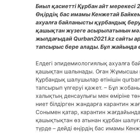
Биыл қасиетті Құрбан айт мерекесі 20
Өңірдің бас имамы Кенжетай Байк
ахуалға байланысты құрбандық беру
қашықтан жүзеге асырылатынын мә
жылдағыдай Qurban2021.kz сайты ар
тапсырыс бере алады. Бұл жайында 
Елдегі эпидемиологиялық ахуалға ба
қашықтан шалынады. Оған Жұмысшы к
Құрбандық шалушылар өтінішін qurban
тапсырып үлгеруі қажет. – Бұл жоба
халықтың денсаулығы мен өміріне төнг
ниет білдірген жандарға карантин ж
Сонымен қатар, карантин жағдайында
қашықтықтан өз атынан құрбан шалуғ
түрде – дейді өңірдің бас имамы Кен