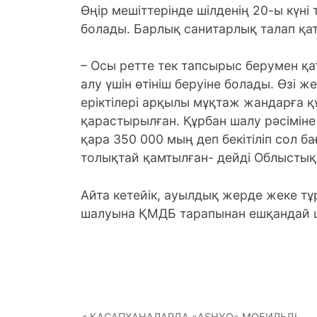
Өңір мешіттерінде шілденің 20-ы күні
болады. Барлық санитарлық талап қат
– Осы ретте тек тапсырыс берумен қ
алу үшін өтініш беруіне болады. Өзі ж
еріктілері арқылы мұқтаж жандарға құ
қарастырылған. Құрбан шалу рәсіміне
қара 350 000 мың деп бекітіліп сол б
толықтай қамтылған- дейді Облыстық
Айта кетейік, ауылдық жерде жеке тұ
шалуына ҚМДБ тарапынан ешқандай 
ҚАСАПХАНАЛАРДА «ASHYQ» МОБИЛЬДІ