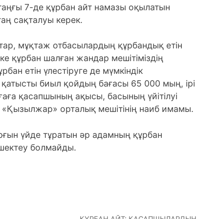
 таңғы 7-де құрбан айт намазы оқылатын
аң сақталуы керек.
атар, мұқтаж отбасылардың құрбандық етін
еке құрбан шалған жандар мешітіміздің
рбан етін үлестіруге де мүмкіндік
 қатысты биыл қойдың бағасы 65 000 мың, ірі
ағаға қасапшының ақысы, басының үйітілуі
 «Қызылжар» орталық мешітінің наиб имамы.
рғын үйде тұратын әр адамның құрбан
шектеу болмайды.
ҚҰРБАН АЙТ: ҚАСАПШЫЛАРДЫҢ