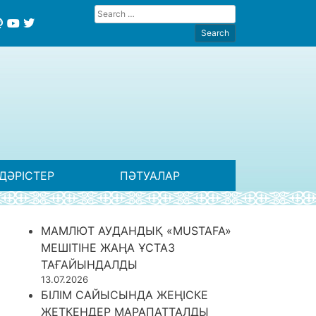
ДӘРІСТЕР
ПӘТУАЛАР
МАМЛЮТ АУДАНДЫҚ «MUSTAFA»
МЕШІТІНЕ ЖАҢА ҰСТАЗ
ТАҒАЙЫНДАЛДЫ
13.07.2026
БІЛІМ САЙЫСЫНДА ЖЕҢІСКЕ
ЖЕТКЕНДЕР МАРАПАТТАЛДЫ