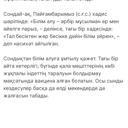
Сондай-ақ, Пайғамбарымыз (с.ғ.с.) хадис
шәріпінде: «Білім алу – әрбір мұсылман ер мен
әйелге парыз, – делінсе, тағы бір хадисінде:
«Тал бесіктен жер бесікке дейін білім үйрен», –
деп насихат айтылған.
Сондықтан білім алуға ұмтылу қажет. Тағы бір
айта кетерлігі, бүгінде қала мешіттерінің көбі
жұқпалы індеттің таралуын болдырмау
мақсатында вакцина алған болатын. Осы сынды
кездесулер басқа да елді мекендерде де
жалғасын табады.