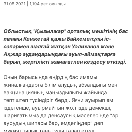
31.08.2021 | 1,194 рет оқылды
Облыстық “Қызылжар” орталық мешітінің бас
имамы Кенжетай қажы Байкемелұлы іс-
сапармен шалғай жатқан Уәлиханов және
Ақжар аудандарындағы ауыл-аймақтарға
барып, жергілікті жамағатпен кездесу өткізді.
Оның барысында өңірдің бас имамы
жиналғандарға білім алудың абзалдығы мен
вакцинацияның маңыздылығы жайында
тәптіштеп түсіндіріп берді. Яғни ауырып ем
іздегенше, ауырмайтын жол ізде демекші,
шариғатымыз да денсаулық мәселесінде “әр
аурудың шипасы бар, емделіңдер” деп
мұқияттылық танытуды талап етеді.