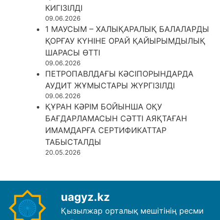
КИГІЗІЛДІ
09.06.2026
1 МАУСЫМ – ХАЛЫҚАРАЛЫҚ БАЛАЛАРДЫ
ҚОРҒАУ КҮНІНЕ ОРАЙ ҚАЙЫРЫМДЫЛЫҚ
ШАРАСЫ ӨТТІ
09.06.2026
ПЕТРОПАВЛДАҒЫ КӘСІПОРЫНДАРДА
АУДИТ ЖҰМЫСТАРЫ ЖҮРГІЗІЛДІ
09.06.2026
ҚҰРАН КӘРІМ БОЙЫНША ОҚУ
БАҒДАРЛАМАСЫН СӘТТІ АЯҚТАҒАН
ИМАМДАРҒА СЕРТИФИКАТТАР
ТАБЫСТАЛДЫ
20.05.2026
uagyz.kz
Қызылжар орталық мешітінің ресми