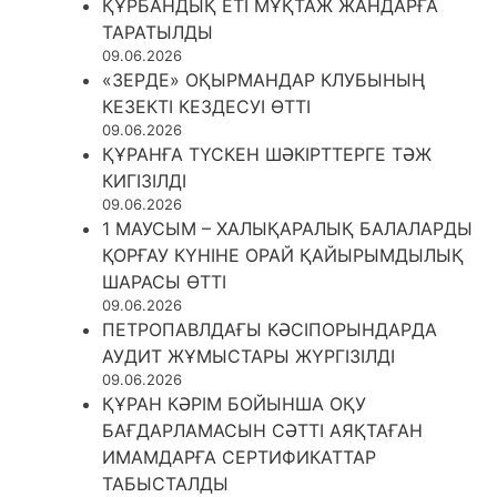
ҚҰРБАНДЫҚ ЕТІ МҰҚТАЖ ЖАНДАРҒА
ТАРАТЫЛДЫ
09.06.2026
«ЗЕРДЕ» ОҚЫРМАНДАР КЛУБЫНЫҢ
КЕЗЕКТІ КЕЗДЕСУІ ӨТТІ
09.06.2026
ҚҰРАНҒА ТҮСКЕН ШӘКІРТТЕРГЕ ТӘЖ
КИГІЗІЛДІ
09.06.2026
1 МАУСЫМ – ХАЛЫҚАРАЛЫҚ БАЛАЛАРДЫ
ҚОРҒАУ КҮНІНЕ ОРАЙ ҚАЙЫРЫМДЫЛЫҚ
ШАРАСЫ ӨТТІ
09.06.2026
ПЕТРОПАВЛДАҒЫ КӘСІПОРЫНДАРДА
АУДИТ ЖҰМЫСТАРЫ ЖҮРГІЗІЛДІ
09.06.2026
ҚҰРАН КӘРІМ БОЙЫНША ОҚУ
БАҒДАРЛАМАСЫН СӘТТІ АЯҚТАҒАН
ИМАМДАРҒА СЕРТИФИКАТТАР
ТАБЫСТАЛДЫ