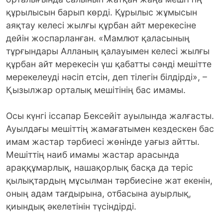
құрылысын барып көрді. Құрылыс жұмысын
аяқтау келесі жылғы құрбан айт мерекесіне
дейін жоспарланған. «Мамлют қаласының
тұрғындары Алланың қалауымен келесі жылғы
құрбан айт мерекесін үш қабатты сәнді мешітте
мерекелеуді нәсіп етсін, деп тілегін білдірді», –
Қызылжар орталық мешітінің бас имамы.
Осы күнгі іссапар Бексейіт ауылында жалғасты.
Ауылдағы мешіттің жамағатымен кездескен бас
имам жастар тәрбиесі жөнінде уағыз айтты.
Мешіттің наиб имамы жастар арасында
араққұмарлық, нашақорлық басқа да теріс
қылықтардың мұсылман тәрбиесіне жат екенін,
оның адам тағдырына, отбасына ауырлық,
қиындық әкелетінін түсіндірді.