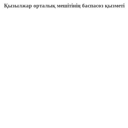
Қызылжар орталық мешітінің баспасөз қызметі