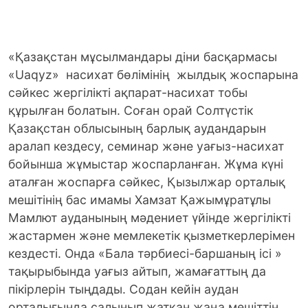
«Қазақстан мұсылмандары діни басқармасы
«Uaqyz» насихат бөлімінің жылдық жоспарына
сәйкес жергілікті ақпарат-насихат тобы
құрылған болатын. Соған орай Солтүстік
Қазақстан облысының барлық аудандарын
аралап кездесу, семинар және уағыз-насихат
бойынша жұмыстар жоспарланған. Жұма күні
аталған жоспарға сәйкес, Қызылжар орталық
мешітінің бас имамы Хамзат Қажымұратұлы
Мамлют ауданының мәдениет үйінде жергілікті
жастармен және мемлекетік қызметкерлерімен
кездесті. Онда «Бала тәрбиесі-баршаның ісі »
тақырыбында уағыз айтып, жамағаттың да
пікірлерін тыңдады. Содан кейін аудан
орталығында салынып жатқан жаңа мешіттің