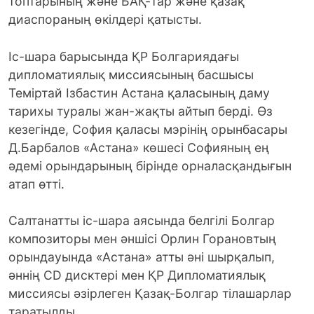
топтарының және БАҚ-тар және қазақ
диаспораның өкілдері қатысты.
Іс-шара барысында ҚР Болгариядағы
дипломатиялық миссиясының басшысы
Теміртай Ізбастин Астана қаласының даму
тарихы туралы жан-жақты айтып берді. Өз
кезегінде, София қаласы мэрінің орынбасары
Д.Барбалов «Астана» көшесі Софияның ең
әдемі орындарының бірінде орналасқандығын
атап өтті.
Салтанатты іс-шара аясында белгілі Болгар
композиторы мен әншісі Орлин Горановтың
орындауында «Астана» атты әні шырқалып,
әннің CD дисктері мен ҚР Дипломатиялық
миссиясы әзірлеген Қазақ-Болгар тілашарлар
таратылды.