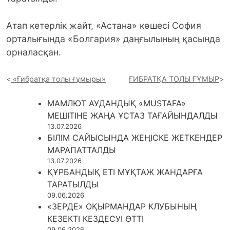
Атап кетерлік жайт, «Астана» көшесі София
орталығында «Болгария» даңғылының қасында
орналасқан.
«Ғибратқа толы ғұмыры»
ҒИБРАТҚА ТОЛЫ ҒҰМЫР
МАМЛЮТ АУДАНДЫҚ «MUSTAFA»
МЕШІТІНЕ ЖАҢА ҰСТАЗ ТАҒАЙЫНДАЛДЫ
13.07.2026
БІЛІМ САЙЫСЫНДА ЖЕҢІСКЕ ЖЕТКЕНДЕР
МАРАПАТТАЛДЫ
13.07.2026
ҚҰРБАНДЫҚ ЕТІ МҰҚТАЖ ЖАНДАРҒА
ТАРАТЫЛДЫ
09.06.2026
«ЗЕРДЕ» ОҚЫРМАНДАР КЛУБЫНЫҢ
КЕЗЕКТІ КЕЗДЕСУІ ӨТТІ
09.06.2026