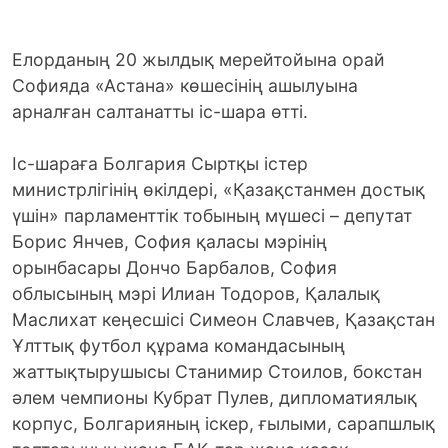
Елорданың 20 жылдық мерейтойына орай
Софияда «Астана» көшесінің ашылуына
арналған салтанатты іс-шара өтті.
Іс-шараға Болгария Сыртқы істер
министрлігінің өкілдері, «Қазақстанмен достық
үшін» парламенттік тобының мүшесі – депутат
Борис Янчев, София қаласы мэрінің
орынбасары Дончо Барбалов, София
облысының мэрі Илиан Тодоров, Қалалық
Маслихат кеңесшісі Симеон Славчев, Қазақстан
Ұлттық футбол құрама командасының
жаттықтырушысы Станимир Стоилов, бокстан
әлем чемпионы Кубрат Пулев, дипломатиялық
корпус, Болгарияның іскер, ғылыми, сарапшлық