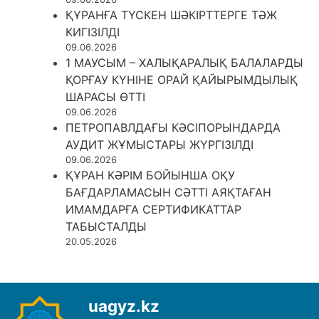
ҚҰРАНҒА ТҮСКЕН ШӘКІРТТЕРГЕ ТӘЖ
КИГІЗІЛДІ
09.06.2026
1 МАУСЫМ – ХАЛЫҚАРАЛЫҚ БАЛАЛАРДЫ
ҚОРҒАУ КҮНІНЕ ОРАЙ ҚАЙЫРЫМДЫЛЫҚ
ШАРАСЫ ӨТТІ
09.06.2026
ПЕТРОПАВЛДАҒЫ КӘСІПОРЫНДАРДА
АУДИТ ЖҰМЫСТАРЫ ЖҮРГІЗІЛДІ
09.06.2026
ҚҰРАН КӘРІМ БОЙЫНША ОҚУ
БАҒДАРЛАМАСЫН СӘТТІ АЯҚТАҒАН
ИМАМДАРҒА СЕРТИФИКАТТАР
ТАБЫСТАЛДЫ
20.05.2026
uagyz.kz