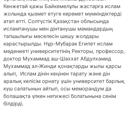
Кенжетай қажы Байкемелұлы жастарға ислам
жолында қызмет етуге керемет мүмкіндіктерді
атап өтті. Солтүстік Қазақстан облысында
исламтанушы мен дінтанушы мамандардың
тапшылығы мәселесін шешу жолдары
карастырылды. Нұр-Мүбарак Египет ислам
мәдениеті университетінің Ректоры, профессор,
доктор Мухаммад аш-Шаххат Абдулхамид
Мухаммад ал-Жинди қонақтарды жылы қарсы
алып, Ислам дінін кеңінен тарату және дін
аралық келісім орнату үшін университет барлық
күш салатынын айтып, осы меморандум да
болашақта үлкен нәтижесі болатынына сенім
білдірді.