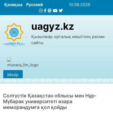
Қазақша
Русский
10.08.2026
uagyz.kz
Қызылжар орталық мешітінің ресми
сайты
Мәзір
Солтүстік Қазақстан облысы мен Нұр-
Мүбәрак университеті өзара
меморандумға қол қойды