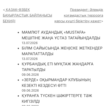
ҚАЗАҚ-ӨЗБЕК
Президент: Әлемдік
БАУЫРЛАСТЫҚ БАЙЛАНЫСЫ
қоғамдастық террорға
БЕКИДІ
қарсы күшті біріктіру қажет
МАМЛЮТ АУДАНДЫҚ «MUSTAFA»
МЕШІТІНЕ ЖАҢА ҰСТАЗ ТАҒАЙЫНДАЛДЫ
13.07.2026
БІЛІМ САЙЫСЫНДА ЖЕҢІСКЕ ЖЕТКЕНДЕР
МАРАПАТТАЛДЫ
13.07.2026
ҚҰРБАНДЫҚ ЕТІ МҰҚТАЖ ЖАНДАРҒА
ТАРАТЫЛДЫ
09.06.2026
«ЗЕРДЕ» ОҚЫРМАНДАР КЛУБЫНЫҢ
КЕЗЕКТІ КЕЗДЕСУІ ӨТТІ
09.06.2026
ҚҰРАНҒА ТҮСКЕН ШӘКІРТТЕРГЕ ТӘЖ
КИГІЗІЛДІ