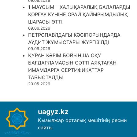
09.06.2026
1 МАУСЫМ – ХАЛЫҚАРАЛЫҚ БАЛАЛАРДЫ
ҚОРҒАУ КҮНІНЕ ОРАЙ ҚАЙЫРЫМДЫЛЫҚ
ШАРАСЫ ӨТТІ
09.06.2026
ПЕТРОПАВЛДАҒЫ КӘСІПОРЫНДАРДА
АУДИТ ЖҰМЫСТАРЫ ЖҮРГІЗІЛДІ
09.06.2026
ҚҰРАН КӘРІМ БОЙЫНША ОҚУ
БАҒДАРЛАМАСЫН СӘТТІ АЯҚТАҒАН
ИМАМДАРҒА СЕРТИФИКАТТАР
ТАБЫСТАЛДЫ
20.05.2026
uagyz.kz
Қызылжар орталық мешітінің ресми
сайты