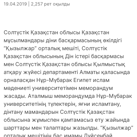
19.04.2019 | 2,257 рет оқылды
Солтүстік Қазақстан облысы Қазақстан
мұсылмандары діни басқармасының өкілдігі
“Қызылжар” орталық мешіті, Солтүстік
Қазақстан облысының Дін істері басқармасы
мен Солтүстік Қазақстан облысы Қылмыстық
атқару жүйесі департаменті Алматы қаласында
орналасқан Нұр-Мүбарак Египет ислам
мәдениеті университетімен меморандум
жасады. Аталмыш меморандумда Нұр-Мүбарак
университетінің түлектерін, яғни исламтану,
дінтану мамандарын Солтүстік Қазақстан
облысына жұмыспен қамтамасыз ету жайында
шарттары мен талаптары жазылды. “Қызылжар”
орталық мешітінің бас имамы Дүйсенбай