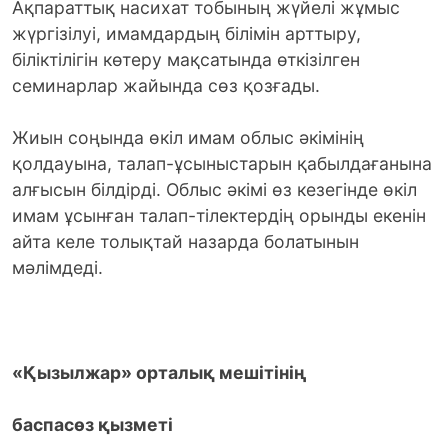
Ақпараттық насихат тобының жүйелі жұмыс
жүргізілуі, имамдардың білімін арттыру,
біліктілігін көтеру мақсатында өткізілген
семинарлар жайында сөз қозғады.
Жиын соңында өкіл имам облыс әкімінің
қолдауына, талап-ұсыныстарын қабылдағанына
алғысын білдірді. Облыс әкімі өз кезегінде өкіл
имам ұсынған талап-тілектердің орынды екенін
айта келе толықтай назарда болатынын
мәлімдеді.
«Қызылжар» орталық мешітінің
баспасөз қызметі