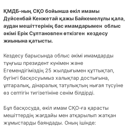
ҚМДБ-ның СҚО бойынша өкіл имамы
Дүйсенбай Кенжетай қажы Байкемелұлы қала,
аудан мешіттерінің бас имамдарымен облыс
әкімі Ерік Сұлтановпен өткізген кездесу
жиынына қатысты.
Кездесу барысында облыс әкімі имамдарды
тұңғыш президент күнімен және
Егемендігіміздің 25 жылдығымен құттықтап,
бүгінгі басқосуымыз халықтар достығына,
ұлтаралық, дінаралық татулықтың нығая түсуіне
өз септігін тигізетініне сенім білдірді.
Бұл басқосуда, өкіл имам СҚО-ға қарасты
мешіттердің жағдайы мен атқарылып жатқан
жұмыстарды баяндады. Оның ішінде: