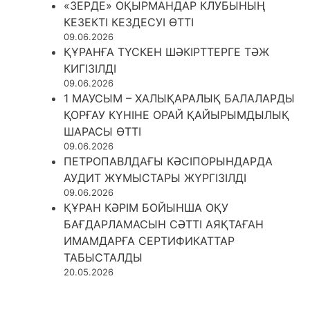
«ЗЕРДЕ» ОҚЫРМАНДАР КЛУБЫНЫҢ
КЕЗЕКТІ КЕЗДЕСУІ ӨТТІ
09.06.2026
ҚҰРАНҒА ТҮСКЕН ШӘКІРТТЕРГЕ ТӘЖ
КИГІЗІЛДІ
09.06.2026
1 МАУСЫМ – ХАЛЫҚАРАЛЫҚ БАЛАЛАРДЫ
ҚОРҒАУ КҮНІНЕ ОРАЙ ҚАЙЫРЫМДЫЛЫҚ
ШАРАСЫ ӨТТІ
09.06.2026
ПЕТРОПАВЛДАҒЫ КӘСІПОРЫНДАРДА
АУДИТ ЖҰМЫСТАРЫ ЖҮРГІЗІЛДІ
09.06.2026
ҚҰРАН КӘРІМ БОЙЫНША ОҚУ
БАҒДАРЛАМАСЫН СӘТТІ АЯҚТАҒАН
ИМАМДАРҒА СЕРТИФИКАТТАР
ТАБЫСТАЛДЫ
20.05.2026