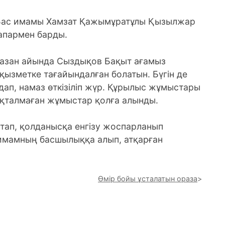
ас имамы Хамзат Қажымұратұлы Қызылжар
апармен барды.
азан айында Сыздықов Бақыт ағамыз
қызметке тағайындалған болатын. Бүгін де
ап, намаз өткізіліп жүр. Құрылыс жұмыстары
яқталмаған жұмыстар қолға алынды.
ап, қолданысқа енгізу жоспарланып
имамның басшылыққа алып, атқарған
Өмір бойы ұсталатын ораза