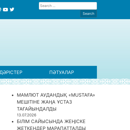
ДӘРІСТЕР
ПӘТУАЛАР
МАМЛЮТ АУДАНДЫҚ «MUSTAFA»
МЕШІТІНЕ ЖАҢА ҰСТАЗ
ТАҒАЙЫНДАЛДЫ
13.07.2026
БІЛІМ САЙЫСЫНДА ЖЕҢІСКЕ
ЖЕТКЕНДЕР МАРАПАТТАЛДЫ