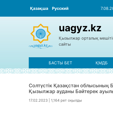
Қазақша
Русский
7.08.
uagyz.kz
Қызылжар орталық мешіті
сайты
БАСТЫ БЕТ
ҚМДБ
Солтүстік Қазақстан облысының
Қызылжар ауданы Бәйтерек ауыл
17.02.2023 | 1,164 рет оқылды