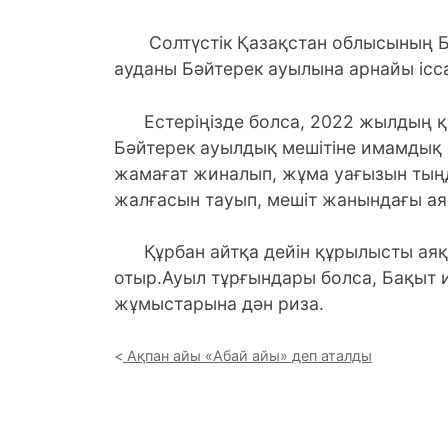
Солтүстік Қазақстан облысының Б
ауданы Бәйтерек ауылына арнайы ісс
Естеріңізде болса, 2022 жылдың қ
Бәйтерек ауылдық мешітіне имамдық 
жамағат жиналып, жұма уағызын тыңд
жалғасын тауып, мешіт жанындағы а
Құрбан айтқа дейін құрылысты аяқт
отыр.Ауыл тұрғындары болса, Бақыт 
жұмыстарына дән риза.
Ақпан айы «Абай айы» деп аталды