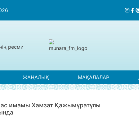
2026
нің ресми
ЖАҢАЛЫҚ
МАҚАЛАЛАР
 Бас имамы Хамзат Қажымұратұлы
ында