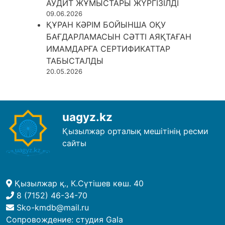
АУДИТ ЖҰМЫСТАРЫ ЖҮРГІЗІЛДІ
09.06.2026
ҚҰРАН КӘРІМ БОЙЫНША ОҚУ
БАҒДАРЛАМАСЫН СӘТТІ АЯҚТАҒАН
ИМАМДАРҒА СЕРТИФИКАТТАР
ТАБЫСТАЛДЫ
20.05.2026
uagyz.kz
Қызылжар орталық мешітінің ресми
сайты
Қызылжар қ., К.Сүтішев көш. 40
8 (7152) 46-34-70
Sko-kmdb@mail.ru
Сопровождение:
студия Gala