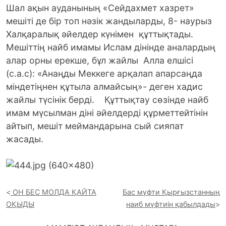
Шал ақын ауданының «Сейдахмет хазрет»
мешіті де бір топ нәзік жандыларды, 8- наурыз
Халқаралық әйелдер күнімен құттықтады.
Мешіттің найб имамы Ислам дінінде аналардың
алар орны ерекше, бұл жайлы Алла елшісі
(с.а.с): «Анаңды Меккеге арқалап апарсаңда
міндетіңнен құтыла алмайсың»- деген хадис
жайлы түсінік берді. Құттықтау сөзінде найб
имам мүсылман діні әйелдерді құрметтейтінін
айтып, мешіт меймандарына сый сияпат
жасады.
ОН БЕС МОЛДА ҚАЙТА
Бас мүфти Қырғызстанның
ОҚЫДЫ
наиб мүфтиін қабылдады