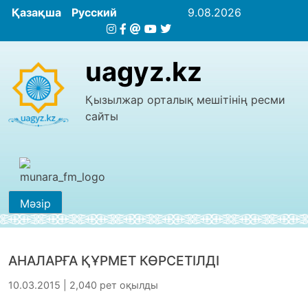
Қазақша
Русский
9.08.2026
uagyz.kz
Қызылжар орталық мешітінің ресми
сайты
Мәзір
АНАЛАРҒА ҚҰРМЕТ КӨРСЕТІЛДІ
10.03.2015 | 2,040 рет оқылды