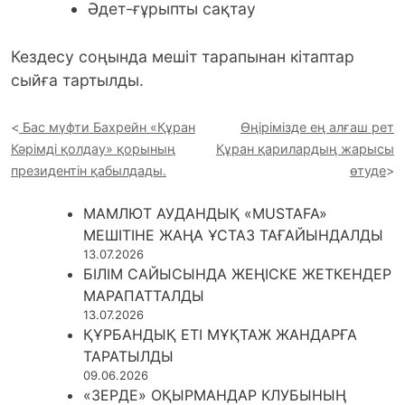
Әдет-ғұрыпты сақтау
Кездесу соңында мешіт тарапынан кітаптар
сыйға тартылды.
Бас мүфти Бахрейн «Құран
Өңірімізде ең алғаш рет
Кәрімді қолдау» қорының
Құран қарилардың жарысы
президентін қабылдады.
өтуде
МАМЛЮТ АУДАНДЫҚ «MUSTAFA»
МЕШІТІНЕ ЖАҢА ҰСТАЗ ТАҒАЙЫНДАЛДЫ
13.07.2026
БІЛІМ САЙЫСЫНДА ЖЕҢІСКЕ ЖЕТКЕНДЕР
МАРАПАТТАЛДЫ
13.07.2026
ҚҰРБАНДЫҚ ЕТІ МҰҚТАЖ ЖАНДАРҒА
ТАРАТЫЛДЫ
09.06.2026
«ЗЕРДЕ» ОҚЫРМАНДАР КЛУБЫНЫҢ