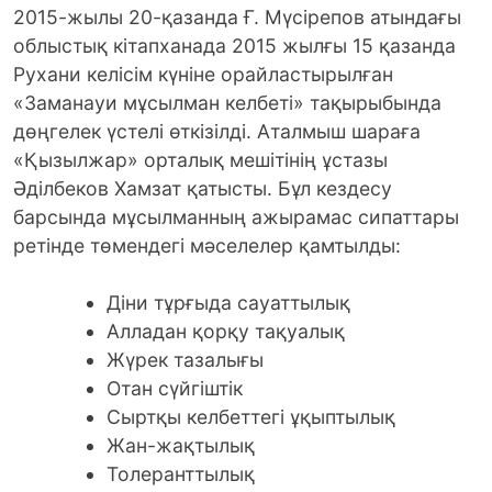
2015-жылы 20-қазанда Ғ. Мүсірепов атындағы
облыстық кiтапханада 2015 жылғы 15 қазанда
Рухани келiсiм күнiне орайластырылған
«Заманауи мұсылман келбеті» тақырыбында
дөңгелек үстелi өткiзiлдi. Аталмыш шараға
«Қызылжар» орталық мешітінің ұстазы
Әділбеков Хамзат қатысты.
Бұл кездесу
барсында мұсылманның ажырамас сипаттары
ретінде төмендегі мәселелер қамтылды:
Діни тұрғыда сауаттылық
Алладан қорқу тақуалық
Жүрек тазалығы
Отан сүйгіштік
Сыртқы келбеттегі ұқыптылық
Жан-жақтылық
Толеранттылық