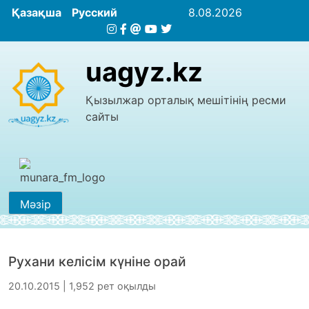
Қазақша
Русский
8.08.2026
uagyz.kz
Қызылжар орталық мешітінің ресми
сайты
Мәзір
Рухани келiсiм күнiне орай
20.10.2015 | 1,952 рет оқылды