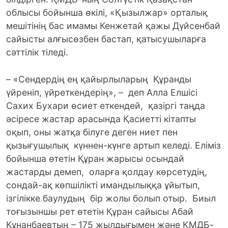
облысы бойынша өкілі, «Қызылжар» орталық
мешітінің бас имамы Кенжетай қажы Дүйсенбай
сайысты алғысөзбен бастап, қатысушыларға
сәттілік тіледі.
– «Сендердің ең қайырлыларың Құранды
үйреніп, үйреткендерің», – деп Алла Елшісі
Сахих Бухари өсиет еткендей, қазіргі таңда
әсіресе жастар арасында Қасиетті кітапты
оқып, оны жатқа білуге деген ниет пен
қызығушылық күннен-күнге артып келеді. Еліміз
бойынша өтетін Құран жарысы осындай
жастарды демеп, оларға қолдау көрсетудің,
сондай-ақ көпшілікті имандылыққа ұйытып,
ізгілікке баулудың бір жолы болып отыр. Биыл
тоғызыншы рет өтетін Құран сайысы Абай
Құнанбаевтың – 175 жылдығымен және ҚМДБ-