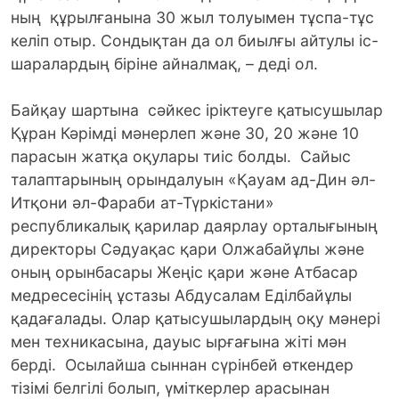
ның құрылғанына 30 жыл толуымен тұспа-тұс
келіп отыр. Сондықтан да ол биылғы айтулы іс-
шаралардың біріне айналмақ, – деді ол.
Байқау шартына сәйкес іріктеуге қатысушылар
Құран Кәрімді мәнерлеп және 30, 20 және 10
парасын жатқа оқулары тиіс болды. Сайыс
талаптарының орындалуын «Қауам ад-Дин әл-
Итқони әл-Фараби ат-Түркістани»
республикалық қарилар даярлау орталығының
директоры Сәдуақас қари Олжабайұлы және
оның орынбасары Жеңіс қари және Атбасар
медресесінің ұстазы Абдусалам Еділбайұлы
қадағалады. Олар қатысушылардың оқу мәнері
мен техникасына, дауыс ырғағына жіті мән
берді. Осылайша сыннан сүрінбей өткендер
тізімі белгілі болып, үміткерлер арасынан