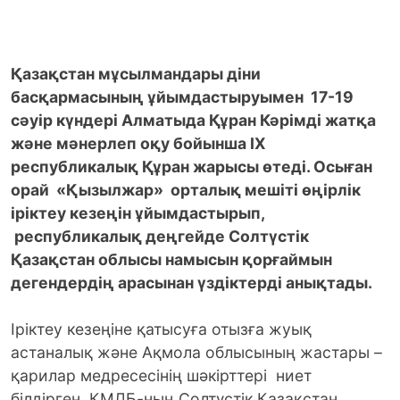
Қазақстан мұсылмандары діни
басқармасының ұйымдастыруымен 17-19
сәуір күндері Алматыда Құран Кәрімді жатқа
және мәнерлеп оқу бойынша ІХ
республикалық Құран жарысы өтеді. Осыған
орай «Қызылжар» орталық мешіті өңірлік
іріктеу кезеңін ұйымдастырып,
республикалық деңгейде Солтүстік
Қазақстан облысы намысын қорғаймын
дегендердің арасынан үздіктерді анықтады.
Іріктеу кезеңіне қатысуға отызға жуық
астаналық және Ақмола облысының жастары –
қарилар медресесінің шәкірттері ниет
білдірген. ҚМДБ-ның Солтүстік Қазақстан