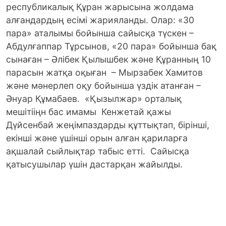
республикалық Құран жарысына жолдама
алғандардың есімі жарияланды. Олар: «30
пара» аталымы бойынша сайысқа түскен –
Абдулғаппар Тұрсынов, «20 пара» бойынша бақ
сынаған – Әлібек Қылышбек және Құранның 10
парасын жатқа оқыған – Мырзабек Хамитов
және мәнерлеп оқу бойынша үздік атанған –
Әнуар Құмабаев. «Қызылжар» орталық
мешітііңн бас имамы Кенжетай қажы
Дүйсенбай жеңімпаздарды құттықтап, бірінші,
екінші және үшінші орын алған қариларға
ақшалай сыйлықтар табыс етті. Сайысқа
қатысушылар үшін дастарқан жайылды.