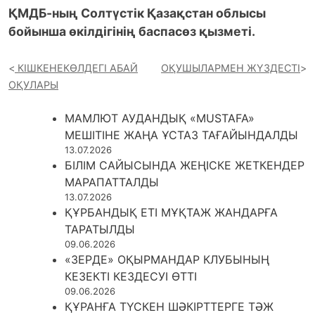
ҚМДБ-ның Солтүстік Қазақстан облысы
бойынша өкілдігінің баспасөз қызметі.
КІШКЕНЕКӨЛДЕГІ АБАЙ
ОҚУШЫЛАРМЕН ЖҮЗДЕСТІ
ОҚУЛАРЫ
МАМЛЮТ АУДАНДЫҚ «MUSTAFA»
МЕШІТІНЕ ЖАҢА ҰСТАЗ ТАҒАЙЫНДАЛДЫ
13.07.2026
БІЛІМ САЙЫСЫНДА ЖЕҢІСКЕ ЖЕТКЕНДЕР
МАРАПАТТАЛДЫ
13.07.2026
ҚҰРБАНДЫҚ ЕТІ МҰҚТАЖ ЖАНДАРҒА
ТАРАТЫЛДЫ
09.06.2026
«ЗЕРДЕ» ОҚЫРМАНДАР КЛУБЫНЫҢ
КЕЗЕКТІ КЕЗДЕСУІ ӨТТІ
09.06.2026
ҚҰРАНҒА ТҮСКЕН ШӘКІРТТЕРГЕ ТӘЖ