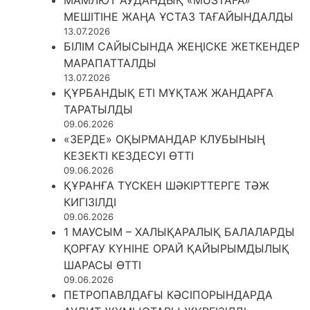
МАМЛЮТ АУДАНДЫҚ «MUSTAFA»
МЕШІТІНЕ ЖАҢА ҰСТАЗ ТАҒАЙЫНДАЛДЫ
13.07.2026
БІЛІМ САЙЫСЫНДА ЖЕҢІСКЕ ЖЕТКЕНДЕР
МАРАПАТТАЛДЫ
13.07.2026
ҚҰРБАНДЫҚ ЕТІ МҰҚТАЖ ЖАНДАРҒА
ТАРАТЫЛДЫ
09.06.2026
«ЗЕРДЕ» ОҚЫРМАНДАР КЛУБЫНЫҢ
КЕЗЕКТІ КЕЗДЕСУІ ӨТТІ
09.06.2026
ҚҰРАНҒА ТҮСКЕН ШӘКІРТТЕРГЕ ТӘЖ
КИГІЗІЛДІ
09.06.2026
1 МАУСЫМ – ХАЛЫҚАРАЛЫҚ БАЛАЛАРДЫ
ҚОРҒАУ КҮНІНЕ ОРАЙ ҚАЙЫРЫМДЫЛЫҚ
ШАРАСЫ ӨТТІ
09.06.2026
ПЕТРОПАВЛДАҒЫ КӘСІПОРЫНДАРДА