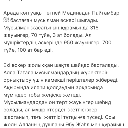
Арада көп уақыт өтпей Мәдинадан Пайғамбар
ﷺ бастаған мұсылман әскері шығады.
Мұсылман жасағының құрамында 316
жауынгер, 70 түйе, 3 ат болады. Ал
мүшріктердің әскерінде 950 жауынгер, 700
түйе, 100 ат бар еді.
Екі әскер жолыққан шақта шайқас басталады.
Алла Тағала мұсылмандардың жүректерін
орнықтыру үшін көмекші періштелер жібереді.
Ақырында иләһи қолдаудың арқасында
мүміндер тобы жеңіске жетеді.
Мұсылмандардан он төрт жауынгер шәһид
болады, ал мүшріктерден жетпісі жер
жастанып, тағы жетпісі тұтқынға түседі. Осы
жолы Алланың дұшпаны Әбу Жәһл мен құрайыш