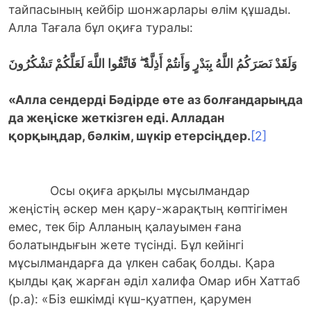
тайпасының кейбір шонжарлары өлім құшады.
Алла Тағала бұл оқиға туралы:
وَلَقَدْ نَصَرَكُمُ اللَّهُ بِبَدْرٍ وَأَنتُمْ أَذِلَّةٌ ۖ فَاتَّقُوا اللَّهَ لَعَلَّكُمْ تَشْكُرُونَ
«Алла сендерді Бәдірде өте аз болғандарыңда
да жеңіске жеткізген еді. Алладан
қорқыңдар, бәлкім, шүкір етерсіңде
р.
[2]
Осы оқиға арқылы мұсылмандар
жеңістің әскер мен қару-жарақтың көптігімен
емес, тек бір Алланың қалауымен ғана
болатындығын жете түсінді. Бұл кейінгі
мұсылмандарға да үлкен сабақ болды. Қара
қылды қақ жарған әділ халифа Омар ибн Хаттаб
(р.а): «Біз ешкімді күш-қуатпен, қарумен