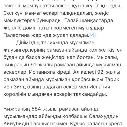
әскерін мәмлүк атты әскері қуып жүріп қырады.
Сол күні мұңғұл әскері талқандалып, жеңіс
мәмлүктерге бұйырады. Талай шайқастарда
жеңіліс дәмін татып көрмеген мұңғұлдар
Палестина жерінде жусап қалады.
[4]
Дініміздің тарихында мұсылман
жауынгерлерінің рамазан айында қол жеткізген
бұдан да басқа жеңістері көп болған. Мысалы,
һижраның 91-жылы рамазан айында мұсылман
әскерлері Испанияға кіреді. Ал келесі 92-жылы
рамазан айында мұсылман қолбасшысы Тариқ
ибн Зияд өзінің аздаған әскерімен Испания
королінің мыңдаған әскерін талқандайды.
Һижраның 584-жылы рамазан айында
мұсылмандар айбынды қолбасшы Салахуддин
Аййубидің басшылығымен Құдыс қаласын крест