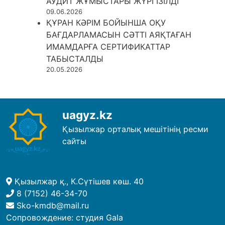
АУДИТ ЖҰМЫСТАРЫ ЖҮРГІЗІЛДІ
09.06.2026
ҚҰРАН КӘРІМ БОЙЫНША ОҚУ
БАҒДАРЛАМАСЫН СӘТТІ АЯҚТАҒАН
ИМАМДАРҒА СЕРТИФИКАТТАР
ТАБЫСТАЛДЫ
20.05.2026
uagyz.kz
Қызылжар орталық мешітінің ресми
сайты
Қызылжар қ., К.Сүтішев көш. 40
8 (7152) 46-34-70
Sko-kmdb@mail.ru
Сопровождение:
студия Gala