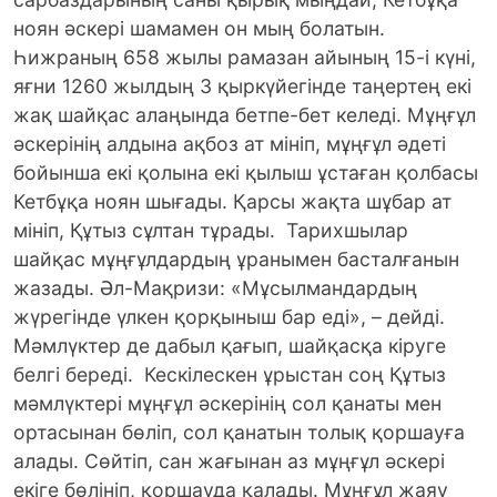
ноян әскері шамамен он мың болатын.
Һижраның 658 жылы рамазан айының 15-і күні,
яғни 1260 жылдың 3 қыркүйегінде таңертең екі
жақ шайқас алаңында бетпе-бет келеді. Мұңғұл
әскерінің алдына ақбоз ат мініп, мұңғұл әдеті
бойынша екі қолына екі қылыш ұстаған қолбасы
Кетбұқа ноян шығады. Қарсы жақта шұбар ат
мініп, Құтыз сұлтан тұрады. Тарихшылар
шайқас мұңғұлдардың ұранымен басталғанын
жазады. Әл-Мақризи: «Мұсылмандардың
жүрегінде үлкен қорқыныш бар еді», – дейді.
Мәмлүктер де дабыл қағып, шайқасқа кіруге
белгі береді. Кескілескен ұрыстан соң Құтыз
мәмлүктері мұңғұл әскерінің сол қанаты мен
ортасынан бөліп, сол қанатын толық қоршауға
алады. Сөйтіп, сан жағынан аз мұңғұл әскері
екіге бөлініп, қоршауда қалады. Мұңғұл жаяу