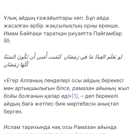
Ұлық айдың ғажайыптары көп. Бұл айда
жасалған әрбір жақсылықтың орны ерекше.
Имам Бәйһақи таратқан риуаятта Пайғамбар
ﷺ:
لو يَعَلَم العِبادُ مَا
في
رَمَضَان
لَتَمَنت أُمَتي أَن تَكُونَ السَنَةُ
كُلَهَا رَمَضَان
«Егер Алланың пенделері осы айдың берекесі
мен артықшылығын білсе, рамазан айының жыл
бойы болғанын қалар еді»
[1]
, – деп берекелі
айдың баға жетпес биік мәртебесін анықтап
берген.
Ислам тарихында нақ осы Рамазан айында