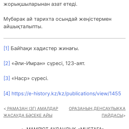
жорықшыларынан азат етеді.
Мүбәрак ай тарихта осындай жеңістермен
айшықталыпты.
[1]
Байһақи хадистер жинағы.
[2]
«Әли-Имран» сүресі, 123-аят.
[3]
«Наср» сүресі.
[4]
https://e-history.kz/kz/publications/view/1455
РАМАЗАН ІЗГІ АМАЛДАР
ОРАЗАНЫҢ ДЕНСАУЛЫҚҚА
ЖАСАУДА БӘСЕКЕ АЙЫ
ПАЙДАСЫ