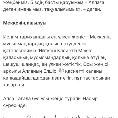
жеңбейміз. Біздің басты қаруымыз – Аллаға
деген иманымыз, тақуалығымыз», – деген.
Меккенің ашылуы
Ислам тарихындағы ең үлкен жеңіс – Меккенің
мұсылмандардың қолына өтуі десек
қателеспейміз. Өйткені Қасиетті Мекке
қаласының мұсылмандардың қолына өтуі ең
шешуші шайқас, ең үлкен жетістік. Осы жеңісі
арқылы Алланың Елшісі ﷺ қасиетті қаланы
көпқұдайшылдардан азат етіп, пұт тастарынан
тазартты.
Алла Тағала бұл ұлы жеңіс туралы Насыр
сүресінде: