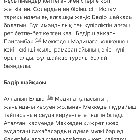
мұсылмандар көптеген жеңістерге қол
жеткізген. Солардың ең біріншісі – Ислам
тарихындағы ең алғашқы жеңіс Бәдір шайқасы
болатын. Бұл имандылық пен күпірліктің алғаш
рет бетпе-бет келген кезі. Бәдір шайқасы
Пайғамбар ﷺ Меккеден Мәдинаға көшкеннен
кейін екінші жылы рамазан айының екісі күні
орын алды. Бұл шайқас туралы былай
баяндалы.
Бәдір шайқасы
Алланың Елшісі ﷺ Мәдина қаласының
жанындағы керуен жолынан Меккедегі құрайыш
тайпасының сауда керуені өтетіндігін біледі.
Аталған керуенде Меккеден хижрет (жер
аударған) сахабалардың дүние мүлкі бар еді.
Өздерінің адал дүние мүліктерін кері қайтару