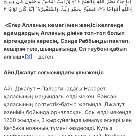
﴿إِذَا جَاءَ نَصْرُ اللَّهِ وَالْفَتْحُ ﴿١﴾ وَرَأَيْتَ النَّاسَ يَدْخُلُونَ فِي دِينِ
اللَّهِ أَفْوَاجًا ﴿٢﴾ فَسَبِّحْ بِحَمْدِ رَبِّكَ وَاسْتَغْفِرْهُ ۚ إِنَّهُ كَانَ تَوَّابًا ٣﴾
«Егер Алланың көмегі мен жеңісі келгенде
адамдардың Алланың дініне топ-топ болып
кіргендерін көресің.
Сонда Раббыңды пәктеп,
кешірім тіле, шындығында, Ол тәубені қабыл
алғыш»
[3]
– деген.
Айн Джалут соғысындағы ұлы жеңіс
Айн Джалут – Палестинадағы Назарет
қаласының маңындағы елді мекен. Байсан
қаласының солтүстік-батыс жағында, Джалут
өзенінің бойында орналасқан. Осы елді мекенде
1260 жылдың 3 қыркүйегінде мәмлүк әскері мен
Кетбұқа ноянның түмені кездеседі. Құтыз
сарбаздарының саны қырық мыңдай, Кетбұқа