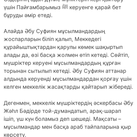
үшін Пайғамбарымыз ﷺ керуенге қарай бет
бұруды әмір етеді.
Алайда Әбу Суфиян мұсылмандардың
жоспарларын біліп қалып, Меккедегі
құрайыштықтардан қарулы көмек шақыртып
алады да, өзі басқа жолмен өтіп кетеді. Сөйтіп,
мүшріктер керуені мұсылмандардың құрған
торынан сытылып кетеді. Әбу Суфиян аттанар
алдында керуенді мұсылмандардан қорғау үшін
келген меккелік жасақтарды қайтарып жібереді.
Дегенмен, меккелік мүшріктердің әскербасы Әбу
Жәһл Бәдірде той-думандатып, арақ-шарап
ішіп, үш күн боламыз деп шешеді. Мақсаты –
мұсылмандар мен басқа араб тайпаларына қыр
көрсету.