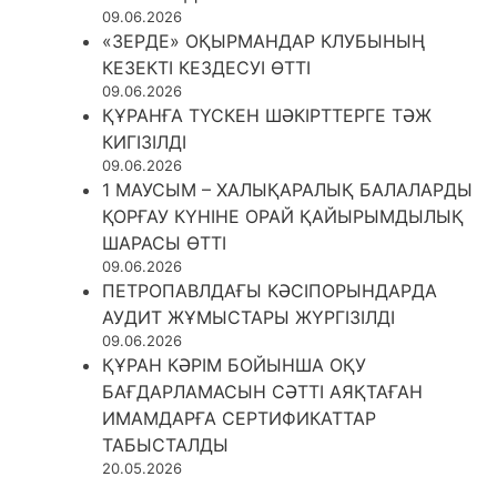
09.06.2026
«ЗЕРДЕ» ОҚЫРМАНДАР КЛУБЫНЫҢ
КЕЗЕКТІ КЕЗДЕСУІ ӨТТІ
09.06.2026
ҚҰРАНҒА ТҮСКЕН ШӘКІРТТЕРГЕ ТӘЖ
КИГІЗІЛДІ
09.06.2026
1 МАУСЫМ – ХАЛЫҚАРАЛЫҚ БАЛАЛАРДЫ
ҚОРҒАУ КҮНІНЕ ОРАЙ ҚАЙЫРЫМДЫЛЫҚ
ШАРАСЫ ӨТТІ
09.06.2026
ПЕТРОПАВЛДАҒЫ КӘСІПОРЫНДАРДА
АУДИТ ЖҰМЫСТАРЫ ЖҮРГІЗІЛДІ
09.06.2026
ҚҰРАН КӘРІМ БОЙЫНША ОҚУ
БАҒДАРЛАМАСЫН СӘТТІ АЯҚТАҒАН
ИМАМДАРҒА СЕРТИФИКАТТАР
ТАБЫСТАЛДЫ
20.05.2026