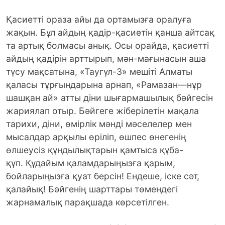
Қасиетті ораза айы да ортамызға оралуға
жақын. Бұл айдың қадір-қасиетін қанша айтсақ
та артық болмасы анық. Осы орайда, қасиетті
айдың қадірін арттырып, мән-мағынасын аша
түсу мақсатына, «Таугүл-3» мешіті Алматы
қаласы тұрғындарына арнап, «Рамазан—нұр
шашқан ай» атты діни шығармашылық бәйгесін
жариялап отыр.
Бәйгеге жіберілетін мақала
тарихи, діни, өмірлік мәнді мәселелер мен
мысалдар арқылы өріліп, өшпес өнегенің
өлшеусіз құндылықтарын қамтыса құба-
құп. Құдайым қаламдарыңызға қарым,
бойларыңызға қуат берсін! Ендеше, іске сәт,
қалайық! Бәйгенің шарттары төмендегі
жарнамалық парақшада көрсетілген.