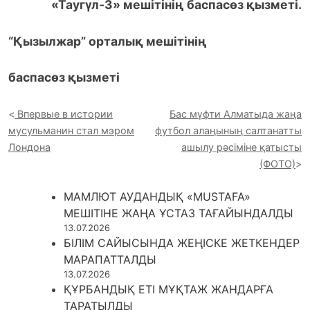
«Таугүл-3» мешітінің баспасөз қызметі.
“Қызылжар” орталық мешітінің
баспасөз қызметі
Впервые в истории
Бас мүфти Алматыда жаңа
мусульманин стал мэром
футбол алаңының салтанатты
Лондона
ашылу рәсіміне қатысты
(ФОТО)
МАМЛЮТ АУДАНДЫҚ «MUSTAFA»
МЕШІТІНЕ ЖАҢА ҰСТАЗ ТАҒАЙЫНДАЛДЫ
13.07.2026
БІЛІМ САЙЫСЫНДА ЖЕҢІСКЕ ЖЕТКЕНДЕР
МАРАПАТТАЛДЫ
13.07.2026
ҚҰРБАНДЫҚ ЕТІ МҰҚТАЖ ЖАНДАРҒА
ТАРАТЫЛДЫ