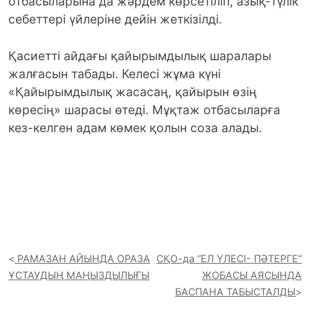
отбасыларына да жәрдем көрсетіліп, азық-түлік
себеттері үйлеріне дейін жеткізілді.
Қасиетті айдағы қайырымдылық шаралары
жалғасын табады. Келесі жұма күні
«Қайырымдылық жасасаң, қайырын өзің
көресің» шарасы өтеді. Мұқтаж отбасыларға
кез-келген адам көмек қолын соза алады.
РАМАЗАН АЙЫНДА ОРАЗА
СҚО-да “ЕЛ ҮЛЕСІ- ПӘТЕРГЕ”
ҰСТАУДЫҢ МАҢЫЗДЫЛЫҒЫ
ЖОБАСЫ АЯСЫНДА
БАСПАНА ТАБЫСТАЛДЫ