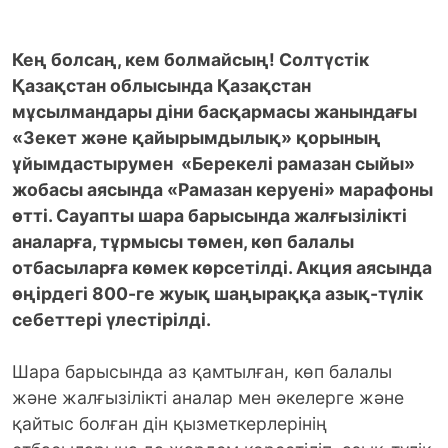
Кең болсаң, кем болмайсың! Солтүстік
Қазақстан облысында Қазақстан
мұсылмандары діни басқармасы жанындағы
«Зекет және қайырымдылық» қорының
ұйымдастырумен «Берекелі рамазан сыйы»
жобасы аясында «Рамазан керуені» марафоны
өтті. Сауапты шара барысында жалғызілікті
аналарға, тұрмысы төмен, көп балалы
отбасыларға көмек көрсетілді. Акция аясында
өңірдегі 800-ге жуық шаңыраққа азық-түлік
себеттері үлестірілді.
Шара барысында аз қамтылған, көп балалы
және жалғызілікті аналар мен әкелерге және
қайтыс болған дін қызметкерлерінің