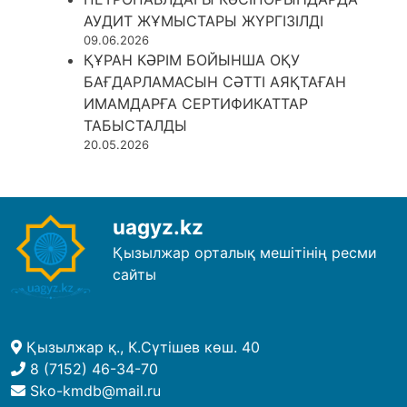
АУДИТ ЖҰМЫСТАРЫ ЖҮРГІЗІЛДІ
09.06.2026
ҚҰРАН КӘРІМ БОЙЫНША ОҚУ
БАҒДАРЛАМАСЫН СӘТТІ АЯҚТАҒАН
ИМАМДАРҒА СЕРТИФИКАТТАР
ТАБЫСТАЛДЫ
20.05.2026
uagyz.kz
Қызылжар орталық мешітінің ресми
сайты
Қызылжар қ., К.Сүтішев көш. 40
8 (7152) 46-34-70
Sko-kmdb@mail.ru