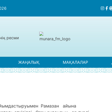
2026
нің ресми
ЖАҢАЛЫҚ
МАҚАЛАЛАР
ұйымдастыруымен Рамазан айына