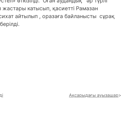
ел» өткізілді. Оған аудандық әр түрлі
 жастары катысып, қасиетті Рамазан
хат айтылып , оразаға байланысты сұрақ
ерілді.
ді
Ақсарыдағы ауызашар