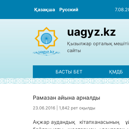
Қазақша
Русский
7.08.
uagyz.kz
Қызылжар орталық мешіті
сайты
БАСТЫ БЕТ
ҚМДБ
Рамазан айына арналды
23.06.2016 | 1,842 рет оқылды
Ақжар аудандық кітапханасының 