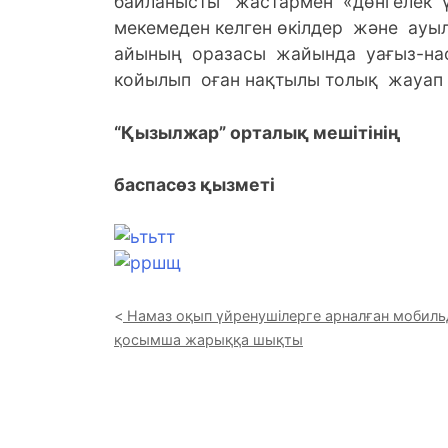
байланысты жастармен «дөнгелек үст
мекемеден келген өкілдер және ауыл
айының оразасы жайында уағыз-наси
койылып оған нақтылы толық жауап б
“Қызылжар” орталық мешітінің
баспасөз қызметі
Намаз оқып үйренушілерге арналған мобиль
қосымша жарыққа шықты