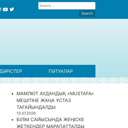
ДӘРІСТЕР
ПӘТУАЛАР
МАМЛЮТ АУДАНДЫҚ «MUSTAFA»
МЕШІТІНЕ ЖАҢА ҰСТАЗ
ТАҒАЙЫНДАЛДЫ
13.07.2026
БІЛІМ САЙЫСЫНДА ЖЕҢІСКЕ
ЖЕТКЕНДЕР МАРАПАТТАЛДЫ