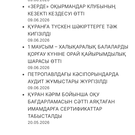
«ЗЕРДЕ» ОҚЫРМАНДАР КЛУБЫНЫҢ
КЕЗЕКТІ КЕЗДЕСУІ ӨТТІ
09.06.2026
ҚҰРАНҒА ТҮСКЕН ШӘКІРТТЕРГЕ ТӘЖ
КИГІЗІЛДІ
09.06.2026
1 МАУСЫМ – ХАЛЫҚАРАЛЫҚ БАЛАЛАРДЫ
ҚОРҒАУ КҮНІНЕ ОРАЙ ҚАЙЫРЫМДЫЛЫҚ
ШАРАСЫ ӨТТІ
09.06.2026
ПЕТРОПАВЛДАҒЫ КӘСІПОРЫНДАРДА
АУДИТ ЖҰМЫСТАРЫ ЖҮРГІЗІЛДІ
09.06.2026
ҚҰРАН КӘРІМ БОЙЫНША ОҚУ
БАҒДАРЛАМАСЫН СӘТТІ АЯҚТАҒАН
ИМАМДАРҒА СЕРТИФИКАТТАР
ТАБЫСТАЛДЫ
20.05.2026