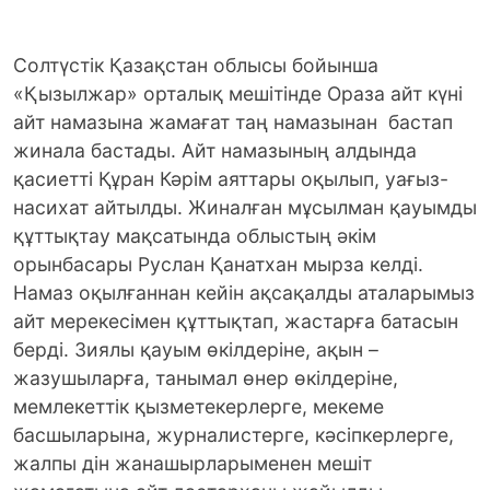
Солтүстік Қазақстан облысы бойынша
«Қызылжар» орталық мешітінде Ораза айт күні
айт намазына жамағат таң намазынан бастап
жинала бастады. Айт намазының алдында
қасиетті Құран Кәрім аяттары оқылып, уағыз-
насихат айтылды. Жиналған мұсылман қауымды
құттықтау мақсатында облыстың әкім
орынбасары Руслан Қанатхан мырза келді.
Намаз оқылғаннан кейін ақсақалды аталарымыз
айт мерекесімен құттықтап, жастарға батасын
берді. Зиялы қауым өкілдеріне, ақын –
жазушыларға, танымал өнер өкілдеріне,
мемлекеттік қызметекерлерге, мекеме
басшыларына, журналистерге, кәсіпкерлерге,
жалпы дін жанашырларыменен мешіт