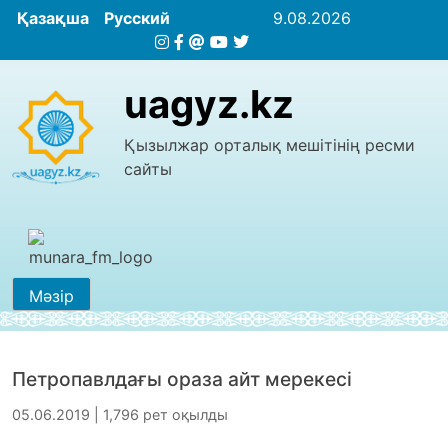
Қазақша
Русский
9.08.2026
uagyz.kz
Қызылжар орталық мешітінің ресми
сайты
Мәзір
Петропавлдағы ораза айт мерекесі
05.06.2019 | 1,796 рет оқылды