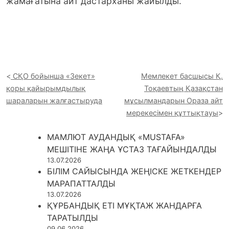
жамағатына айт дастарханы жайылды.
СҚО бойынша «Зекет»
Мемлекет басшысы Қ.
қоры қайырымдылық
Тоқаевтың Қазақстан
шараларын жалғастыруда
мұсылмандарын Ораза айт
мерекесімен құттықтауы
МАМЛЮТ АУДАНДЫҚ «MUSTAFA»
МЕШІТІНЕ ЖАҢА ҰСТАЗ ТАҒАЙЫНДАЛДЫ
13.07.2026
БІЛІМ САЙЫСЫНДА ЖЕҢІСКЕ ЖЕТКЕНДЕР
МАРАПАТТАЛДЫ
13.07.2026
ҚҰРБАНДЫҚ ЕТІ МҰҚТАЖ ЖАНДАРҒА
ТАРАТЫЛДЫ
09.06.2026