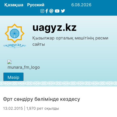
Қазақша
Русский
6.08.2026
uagyz.kz
Қызылжар орталық мешітінің ресми
сайты
Мәзір
Өрт сөндіру бөлімінде кездесу
13.02.2015 | 1,970 рет оқылды