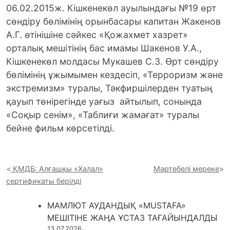
06.02.2015ж. Кішкенекөл ауылындағы №19 өрт
сөндіру бөлімінің орынбасары капитан Жакенов
А.Г. өтінішіне сәйкес «Қожахмет хазрет»
орталық мешітінің бас имамы Шакенов У.А.,
Кішкенекөл молдасы Мукашев С.З. Өрт сөндіру
бөлімінің ұжымымен кездесіп, «Терроризм және
экстремизм» туралы, Тәкфиршілерден туатың
қауып төнірегінде уағыз айтылып, сонында
«Соқыр сенім», «Таблиғи жамағат» туралы
бейне фильм көрсетілді.
ҚМДБ: Алғашқы «Халал»
Мәртебелі мереке
сертификаты берілді
МАМЛЮТ АУДАНДЫҚ «MUSTAFA»
МЕШІТІНЕ ЖАҢА ҰСТАЗ ТАҒАЙЫНДАЛДЫ
13.07.2026