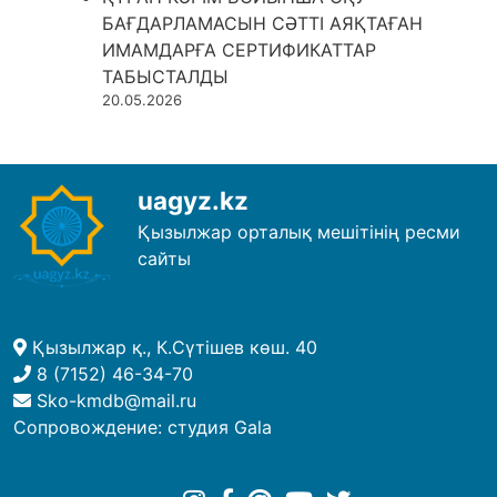
БАҒДАРЛАМАСЫН СӘТТІ АЯҚТАҒАН
ИМАМДАРҒА СЕРТИФИКАТТАР
ТАБЫСТАЛДЫ
20.05.2026
uagyz.kz
Қызылжар орталық мешітінің ресми
сайты
Қызылжар қ., К.Сүтішев көш. 40
8 (7152) 46-34-70
Sko-kmdb@mail.ru
Сопровождение:
студия Gala