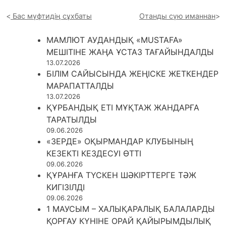
Бас мүфтидің сұхбаты
Отанды сүю иманнан
МАМЛЮТ АУДАНДЫҚ «MUSTAFA»
МЕШІТІНЕ ЖАҢА ҰСТАЗ ТАҒАЙЫНДАЛДЫ
13.07.2026
БІЛІМ САЙЫСЫНДА ЖЕҢІСКЕ ЖЕТКЕНДЕР
МАРАПАТТАЛДЫ
13.07.2026
ҚҰРБАНДЫҚ ЕТІ МҰҚТАЖ ЖАНДАРҒА
ТАРАТЫЛДЫ
09.06.2026
«ЗЕРДЕ» ОҚЫРМАНДАР КЛУБЫНЫҢ
КЕЗЕКТІ КЕЗДЕСУІ ӨТТІ
09.06.2026
ҚҰРАНҒА ТҮСКЕН ШӘКІРТТЕРГЕ ТӘЖ
КИГІЗІЛДІ
09.06.2026
1 МАУСЫМ – ХАЛЫҚАРАЛЫҚ БАЛАЛАРДЫ
ҚОРҒАУ КҮНІНЕ ОРАЙ ҚАЙЫРЫМДЫЛЫҚ