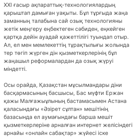
ХХІ ғасыр ақпараттық-технологиялардың
қарыштап дамыған уақыты. Бұл тұрғыда жаңа
заманның талабына сай озық технологияны
жетік меңгеру еңбектеген сәбиден, еңкейген
қартқа дейін ауадай қажеттілігі туындап отыр.
Ал, ел мен мемлекеттің тұрақтылығы жолында
тер төгіп жүрген дін қызметкерлерінің бұл
жаңашыл реформалардан да озық жүруі
міндетті.
Осы орайда, Қазақстан мұсылмандары діни
басқармасының басшысы, Бас мүфти Ержан
қажы Малғажыұлының бастамасымен Астана
қаласындағы «Әзірет сұлтан» мешітінің
базасында ел аумағындағы барша мешіт
қызметкерлеріне арналған интернет желісіндегі
арнайы «онлайн сабақтар» жүйесі іске