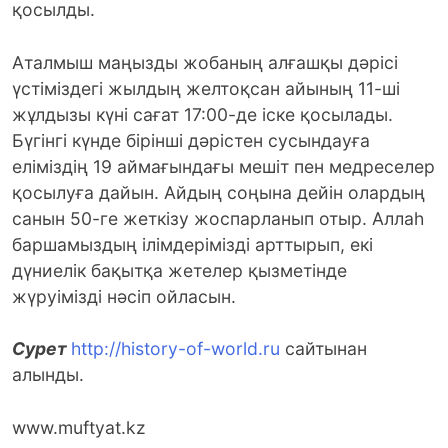
қосылды.
Аталмыш маңызды жобаның алғашқы дәрісі
үстіміздегі жылдың желтоқсан айының 11-ші
жұлдызы күні сағат 17:00-де іске қосылады.
Бүгінгі күнде бірінші дәрістен сусындауға
еліміздің 19 аймағындағы мешіт пен медреселер
қосылуға дайын. Айдың соңына дейін олардың
санын 50-ге жеткізу жоспарланып отыр. Аллаһ
баршамыздың ілімдерімізді арттырып, екі
дүниелік бақытқа жетелер қызметінде
жүруімізді нәсіп ойласын.
Сурет
http://history-of-world.ru
сайтынан
алынды.
www.muftyat.kz