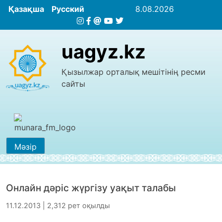
Қазақша
Русский
8.08.2026
uagyz.kz
Қызылжар орталық мешітінің ресми
сайты
Мәзір
Oнлайн дәріс жүргізу уақыт талабы
11.12.2013 | 2,312 рет оқылды