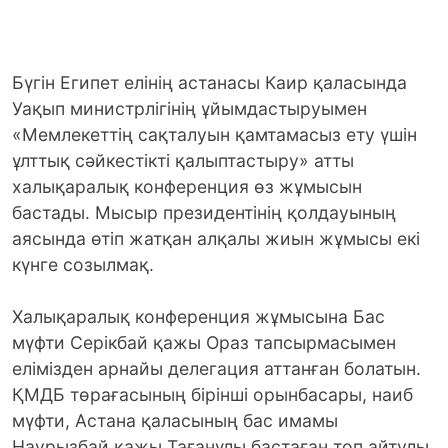
Бүгін Египет елінің астанасы Каир қаласында
Уақып министрлігінің ұйымдастыруымен
«Мемлекеттің сақталуын қамтамасыз ету үшін
ұлттық сәйкестікті қалыптастыру» атты
халықаралық конференция өз жұмысын
бастады. Мысыр президентінің қолдауының
аясында өтіп жатқан алқалы жиын жұмысы екі
күнге созылмақ.
Халықаралық конференция жұмысына Бас
мүфти Серікбай қажы Ораз тапсырмасымен
елімізден арнайы делегация аттанған болатын.
ҚМДБ төрағасының бірінші орынбасары, наиб
мүфти, Астана қаласының бас имамы
Наурызбай қажы Тағанұлы бастаған топ айтулы