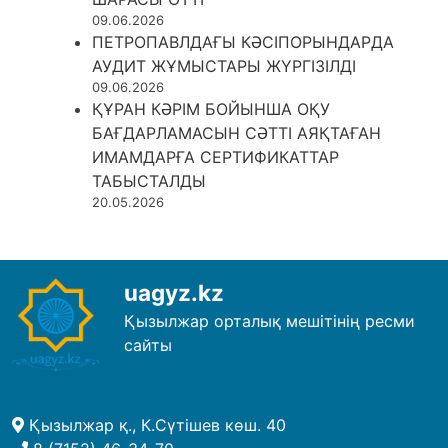
09.06.2026
ПЕТРОПАВЛДАҒЫ КӘСІПОРЫНДАРДА
АУДИТ ЖҰМЫСТАРЫ ЖҮРГІЗІЛДІ
09.06.2026
ҚҰРАН КӘРІМ БОЙЫНША ОҚУ
БАҒДАРЛАМАСЫН СӘТТІ АЯҚТАҒАН
ИМАМДАРҒА СЕРТИФИКАТТАР
ТАБЫСТАЛДЫ
20.05.2026
uagyz.kz
Қызылжар орталық мешітінің ресми
сайты
Қызылжар қ., К.Сүтішев көш. 40