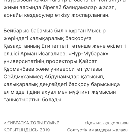
жиын аясында бірегей баяндамалар жасап,
арнайы кездесулер өткізу жоспарланған.
Бейбарыс бабамыз билік құрған Мысыр
жеріндегі халықаралық басқосуға
Қазақстанның Египеттегі төтенше және өкілетті
елшісі Арман Исағалиев, «Нұр-Мүбәрак»
университетінің проректоры Қайрат
Құрманбаев және университет ұстазы
Сейдмұхаммед Абдунаимдар қатысып,
халықаралық деңгейдегі басқосу барысында
еліміздегі діни ахуал мен мүфтият жұмысын
таныстыратын болады.
ҒИБРАТҚА ТОЛЫ ҒҰМЫР
«Қажылық» қорынан
ҚОРЫТЫНДЫСЫ 2019
Солтүстік имамдары жалақы