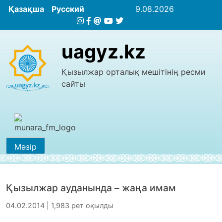
Қазақша
Русский
9.08.2026
uagyz.kz
Қызылжар орталық мешітінің ресми
сайты
Мәзір
Қызылжар ауданында – жаңа имам
04.02.2014 | 1,983 рет оқылды