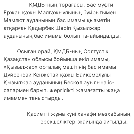
ҚМДБ-ның төрағасы, Бас мүфти
Ержан қажы Малғажыұлының бұйрығымен
Мамлют ауданының бас имамы қызметін
атқарған Қадырбек Шәріп Қызылжар
ауданының бас имамы болып тағайындалды.
Осыған орай, ҚМДБ-ның Солтүстік
Қазақстан облысы бойынша өкіл имамы,
«Қызылжар» орталық мешітінің бас имамы
Дүйсенбай Кенжетай қажы Байкемелұлы
Қызылжар ауданының Бескөл ауылына іс-
сапармен барып, жергілікті жамағатты жаңа
имаммен таныстырды.
Қасиетті жұма күні ханафи мәзхабының
ерекшеліктері жайында айтылды.