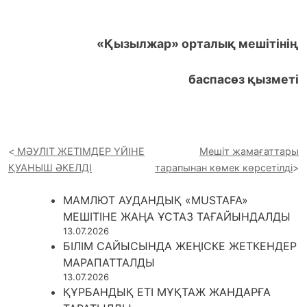
«Қызылжар» орталық мешітінің
баспасөз қызметі
МӘУЛІТ ЖЕТІМДЕР ҮЙІНЕ
Мешіт жамағаттары
ҚУАНЫШ ӘКЕЛДІ
тарапынан көмек көрсетілді
МАМЛЮТ АУДАНДЫҚ «MUSTAFA»
МЕШІТІНЕ ЖАҢА ҰСТАЗ ТАҒАЙЫНДАЛДЫ
13.07.2026
БІЛІМ САЙЫСЫНДА ЖЕҢІСКЕ ЖЕТКЕНДЕР
МАРАПАТТАЛДЫ
13.07.2026
ҚҰРБАНДЫҚ ЕТІ МҰҚТАЖ ЖАНДАРҒА