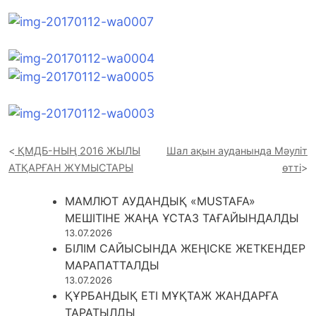
ҚМДБ-НЫҢ 2016 ЖЫЛЫ
Шал ақын ауданында Мәуліт
АТҚАРҒАН ЖҰМЫСТАРЫ
өтті
МАМЛЮТ АУДАНДЫҚ «MUSTAFA»
МЕШІТІНЕ ЖАҢА ҰСТАЗ ТАҒАЙЫНДАЛДЫ
13.07.2026
БІЛІМ САЙЫСЫНДА ЖЕҢІСКЕ ЖЕТКЕНДЕР
МАРАПАТТАЛДЫ
13.07.2026
ҚҰРБАНДЫҚ ЕТІ МҰҚТАЖ ЖАНДАРҒА
ТАРАТЫЛДЫ