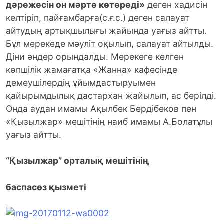
дәрежесін он мәрте көтереді»
деген хадисін
келтіріп, пайғамбарға(с.ғ.с.) деген салауат
айтудың артықшылығы жайында уағыз айтты.
Бұл мерекеде мәуліт оқылып, салауат айтылды.
Діни әндер орындалды. Мерекеге келген
көпшілік жамағатқа «Жанна» кафесінде
демеушілердің ұйымдастыруымен
қайырымдылық дастархан жайылып, ас берілді.
Онда аудан имамы Ақылбек Бердібеков пен
«Қызылжар» мешітінің наиб имамы А.Болатұлы
уағыз айтты.
“Қызылжар” орталық мешітінің
баспасөз қызметі