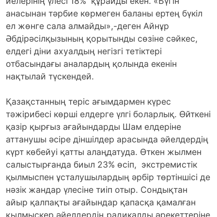
иелерінің үлесі 18% құрайды екен. «Бүгін
анасынан тәрбие көрмеген баланы ертең бүкіл
ел жөнге сала алмайды»,-деген Айнұр
Әбдірәсілқызының қорытынды сөзіне сәйкес,
елдегі діни ахуалдың негізгі тетіктері
отбасындағы аналардың қолында екенін
нақтылай түскендей.
Қазақстанның теріс ағымдармен күрес
тәжірибесі көрші елдерге үлгі боларлық. Өйткені
қазір қырғыз ағайындарды Шам елдеріне
аттанушы әсіре діншілдер арасында әйелдердің
күрт көбейуі қатты алаңдатуда. Өткен жылмен
салыстырғанда биыл 23% өсіп, экстремистік
қылмыспен ұсталушылардың әрбір төртіншісі де
нәзік жандар үлесіне тиіп отыр. Сондықтан
айыр қалпақты ағайындар қапасқа қамалған
қылмыскер әйелдердің радикалды әрекеттеріне