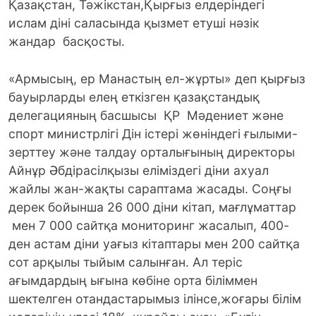
Қазақстан, Тәжікстан,Қырғыз елдеріндегі
ислам діні саласында қызмет етуші нәзік
жандар басқосты.
«Армысың, ер Манастың ел-жұрты» деп қырғыз
бауырларды елең еткізген қазақстандық
делегацияның басшысы ҚР Мәдениет және
спорт министрлігі Дін істері жөніндегі ғылыми-
зерттеу және талдау орталығының директоры
Айнұр Әбдірасілқызы еліміздегі діни ахуал
жайлы жан-жақты сараптама жасады. Соңғы
дерек бойынша 26 000 діни кітап, мағлұматтар
мен 7 000 сайтқа мониторинг жасалып, 400-
ден астам діни уағыз кітаптары мен 200 сайтқа
сот арқылы тыйым салынған. Ал теріс
ағымдардың ығына көбіне орта біліммен
шектелген отандастарымыз ілінсе,жоғары білім