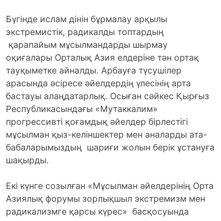
Бүгінде ислам дінін бұрмалау арқылы
экстремистік, радикалды топтардың
қарапайым мұсылмандарды шырмау
оқиғалары Орталық Азия елдеріне тән ортақ
тауқыметке айналды. Арбауға түсушілер
арасында әсіресе әйелдердің үлесінің арта
бастауы алаңдатарлық. Осыған сәйкес Қырғыз
Республикасындағы «Мутаккалим»
прогрессивті қоғамдық әйелдер бірлестігі
мұсылман қыз-келіншектер мен аналарды ата-
бабаларымыздың шариғи жолын берік ұстануға
шақырды.
Екі күнге созылған «Мұсылман әйелдерінің Орта
Азиялық форумы зорлықшыл экстремизм мен
радикализмге қарсы күрес» басқосуында