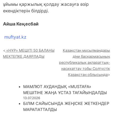
ұйымы қаржылық қолдау жасауға әзір
екендіктерін білдірді.
Айша Кеңесбай
muftyat.kz
«НҰР» МЕШІТІ 50 БАЛАНЫ
Қазақстан мұсылмандары
МЕКТЕПКЕ ДАЯРЛАДЫ
діни басқармасының
республикалық ақпараттық-
насихаттау тобы Солтүстік
Қазақстан облысында
МАМЛЮТ АУДАНДЫҚ «MUSTAFA»
МЕШІТІНЕ ЖАҢА ҰСТАЗ ТАҒАЙЫНДАЛДЫ
13.07.2026
БІЛІМ САЙЫСЫНДА ЖЕҢІСКЕ ЖЕТКЕНДЕР
МАРАПАТТАЛДЫ