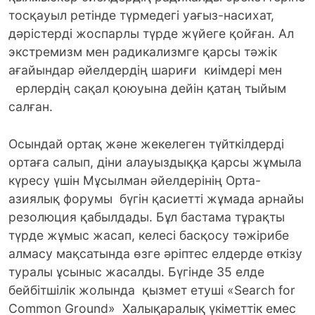
тосқауыл ретінде түрмедегі уағыз-насихат,
дәрістерді жоспарлы түрде жүйеге қойған. Ал
экстремизм мен радикализмге қарсы тәжік
ағайындар әйелдердің шариғи киімдері мен
ерлердің сақал қоюуына дейін қатаң тыйым
салған.
Осындай ортақ және жекелеген түйткілдерді
ортаға салып, діни алауыздыққа қарсы жұмыла
күресу үшін Мұсылман әйелдерінің Орта-
азиялық форумы бүгін қасиетті жұмада арнайы
резолюция қабылдады. Бұл бастама тұрақты
түрде жұмыс жасап, келесі басқосу тәжірибе
алмасу мақсатында өзге әріптес елдерде өткізу
туралы ұсыныс жасалды. Бүгінде 35 елде
бейбітшілік жолында қызмет етуші «Search for
Common Ground» Халықаралық үкіметтік емес