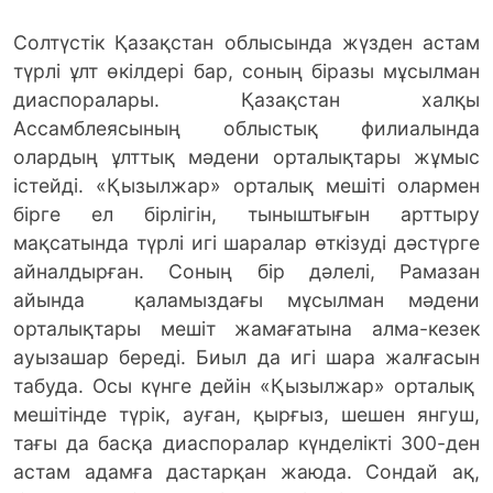
Солтүстік Қазақстан облысында жүзден астам
түрлі ұлт өкілдері бар, соның біразы мұсылман
диаспоралары. Қазақстан халқы
Ассамблеясының облыстық филиалында
олардың ұлттық мәдени орталықтары жұмыс
істейді. «Қызылжар» орталық мешіті олармен
бірге ел бірлігін, тыныштығын арттыру
мақсатында түрлі игі шаралар өткізуді дәстүрге
айналдырған.
Соның бір дәлелі, Рамазан
айында қаламыздағы мұсылман мәдени
орталықтары мешіт жамағатына алма-кезек
ауызашар береді. Биыл да игі шара жалғасын
табуда. Осы күнге дейін «Қызылжар» орталық
мешітінде түрік, ауған, қырғыз, шешен янгуш,
тағы да басқа диаспоралар күнделікті 300-ден
астам адамға дастарқан жаюда. Сондай ақ,