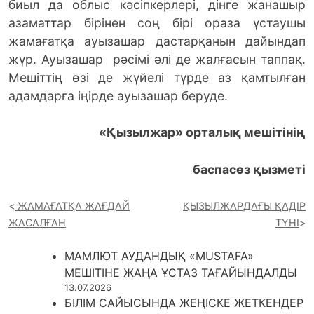
биыл да облыс кәсіпкерлері, дінге жанашыр
азаматтар бірінен соң бірі ораза ұстаушы
жамағатқа ауызашар дастарқанын дайындап
жүр. Ауызашар рәсімі әлі де жалғасын таппақ.
Мешіттің өзі де жүйелі түрде аз қамтылған
адамдарға іңірде ауызашар беруде.
«Қызылжар» орталық мешітінің
баспасөз қызметі
ЖАМАҒАТҚА ЖАҒДАЙ
ҚЫЗЫЛЖАРДАҒЫ ҚАДІР
ЖАСАЛҒАН
ТҮНІ
МАМЛЮТ АУДАНДЫҚ «MUSTAFA»
МЕШІТІНЕ ЖАҢА ҰСТАЗ ТАҒАЙЫНДАЛДЫ
13.07.2026
БІЛІМ САЙЫСЫНДА ЖЕҢІСКЕ ЖЕТКЕНДЕР