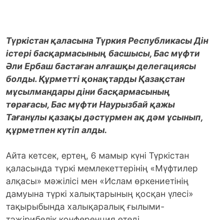
Түркістан қаласына Түркия Республикасы Дін
істері басқармасының басшысы, Бас мүфти
Әли Ербаш бастаған алғашқы делегациясы
болды. Құрметті қонақтарды Қазақстан
мұсылмандары діни басқармасының
төрағасы, Бас мүфти Наурызбай қажы
Тағанұлы қазақы дәстүрмен ақ дәм ұсынып,
құрметпен күтіп алды.
Айта кетсек, ертең, 6 мамыр күні Түркістан
қаласында түркі мемлекеттерінің «Мүфтилер
алқасы» мәжілісі мен «Ислам өркениетінің
дамуына түркі халықтарының қосқан үлесі»
тақырыбында халықаралық ғылыми-
тәжірибелік конференция өтеді.