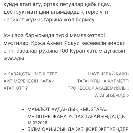
күнде атап өту, ортақ пәтуалар қабылдау,
деструктивті діни ағымдардың теріс үгіт-
насихат жұмыстарына жол бермеу.
Іс-шара барысында түркі мемлекеттері
мүфтилері Қожа Ахмет Ясауи кесенесін зиярат
етіп, бабалар рухына 100 Құран хатым дұғасын
жасады.
ҚАЗАҚСТАН МЕШІТТЕРІ
НАУРЫЗБАЙ ҚАЖЫ
АЙТ МЕРЕКЕСІН ҚАЛАЙ
ТАҒАНҰЛЫНА ҚҰРМЕТТІ
АТАП ӨТТІ?
ПРОФЕССОР АКАДЕМИЯЛЫҚ
АТАҒЫ БЕРІЛДІ
МАМЛЮТ АУДАНДЫҚ «MUSTAFA»
МЕШІТІНЕ ЖАҢА ҰСТАЗ ТАҒАЙЫНДАЛДЫ
13.07.2026
БІЛІМ САЙЫСЫНДА ЖЕҢІСКЕ ЖЕТКЕНДЕР