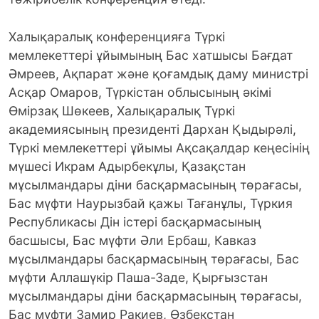
Халықаралық конференцияға Түркі
мемлекеттері ұйымының Бас хатшысы Бағдат
Әмреев, Ақпарат және қоғамдық даму министрі
Асқар Омаров, Түркістан облысының әкімі
Өмірзақ Шөкеев, Халықаралық Түркі
академиясының президенті Дархан Қыдырәлі,
Түркі мемлекеттері ұйымы Ақсақалдар кеңесінің
мүшесі Икрам Адырбекұлы, Қазақстан
мұсылмандары діни басқармасының төрағасы,
Бас мүфти Наурызбай қажы Тағанұлы, Түркия
Республикасы Дін істері басқармасының
басшысы, Бас мүфти Әли Ербаш, Кавказ
мұсылмандары басқармасының төрағасы, Бас
мүфти Аллашүкір Паша-Заде, Қырғызстан
мұсылмандары діни басқармасының төрағасы,
Бас мүфти Замир Ракиев, Өзбекстан