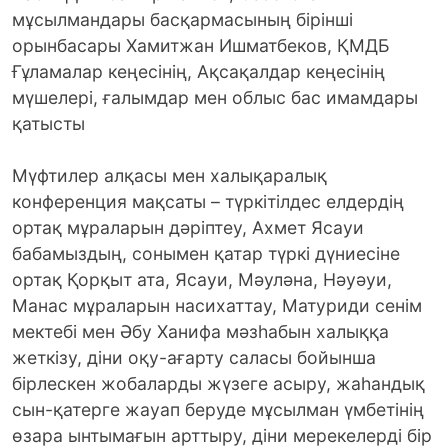
мұсылмандары басқармасының бірінші
орынбасары Хамитжан Ишматбеков, ҚМДБ
Ғұламалар кеңесінің, Ақсақалдар кеңесінің
мүшелері, ғалымдар мен облыс бас имамдары
қатысты
Мүфтилер алқасы мен халықаралық
конференция мақсаты – түркітілдес елдердің
ортақ мұраларын дәріптеу, Ахмет Ясауи
бабамыздың, сонымен қатар түркі дүниесіне
ортақ Қорқыт ата, Ясауи, Мәуләна, Нәуәуи,
Манас мұраларын насихаттау, Матуриди сенім
мектебі мен Әбу Ханифа мәзһабын халыққа
жеткізу, діни оқу-ағарту саласы бойынша
бірлескен жобаларды жүзеге асыру, жаһандық
сын-қатерге жауап беруде мұсылман үмбетінің
өзара ынтымағын арттыру, діни мерекелерді бір