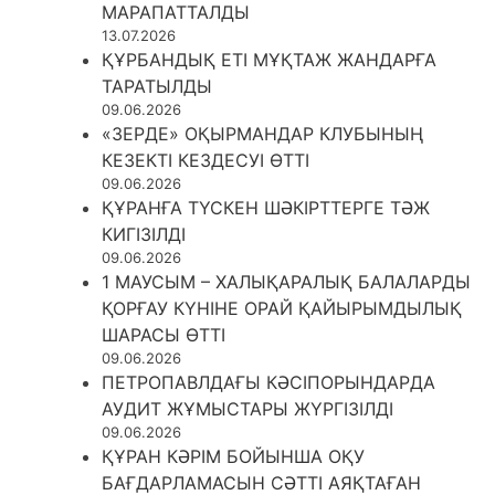
МАРАПАТТАЛДЫ
13.07.2026
ҚҰРБАНДЫҚ ЕТІ МҰҚТАЖ ЖАНДАРҒА
ТАРАТЫЛДЫ
09.06.2026
«ЗЕРДЕ» ОҚЫРМАНДАР КЛУБЫНЫҢ
КЕЗЕКТІ КЕЗДЕСУІ ӨТТІ
09.06.2026
ҚҰРАНҒА ТҮСКЕН ШӘКІРТТЕРГЕ ТӘЖ
КИГІЗІЛДІ
09.06.2026
1 МАУСЫМ – ХАЛЫҚАРАЛЫҚ БАЛАЛАРДЫ
ҚОРҒАУ КҮНІНЕ ОРАЙ ҚАЙЫРЫМДЫЛЫҚ
ШАРАСЫ ӨТТІ
09.06.2026
ПЕТРОПАВЛДАҒЫ КӘСІПОРЫНДАРДА
АУДИТ ЖҰМЫСТАРЫ ЖҮРГІЗІЛДІ
09.06.2026
ҚҰРАН КӘРІМ БОЙЫНША ОҚУ
БАҒДАРЛАМАСЫН СӘТТІ АЯҚТАҒАН