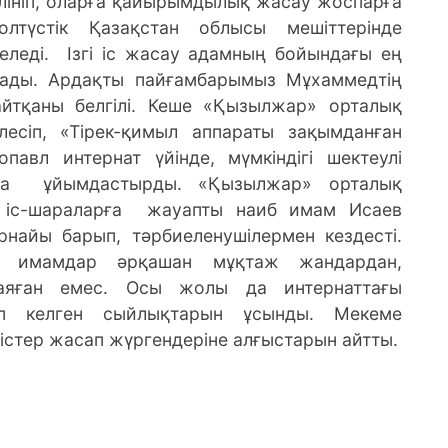
лініп, оларға қайырымдылық жасау жоспарға
лтүстік Қазақстан облысы мешіттерінде
еледі. Ізгі іс жасау адамның бойындағы ең
алады. Ардақты пайғамбарымыз Мұхаммедтің
еп айтқаны белгілі. Кеше «Қызылжар» орталық
лесіп, «Тірек-қимыл аппараты зақымданған
павл интернат үйінде, мүмкіндігі шектеулі
ра ұйымдастырды.
«Қызылжар» орталық
іс-шараларға жауапты наиб имам Исаев
найы барып, тәрбиеленушілермен кездесті.
ей, имамдар әрқашан мұқтаж жандардан,
аяған емес. Осы жолы да интернаттағы
лып келген сыйлықтарын ұсынды. Мекеме
стер жасап жүргендеріне алғыстарын айтты.