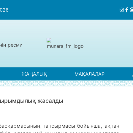
2026
нің ресми
ЖАҢАЛЫҚ
МАҚАЛАЛАР
қайырымдылық жасалды
сқармасының тапсырмасы бойынша, ақпан