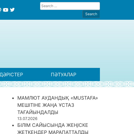
ДӘРІСТЕР
ПӘТУАЛАР
МАМЛЮТ АУДАНДЫҚ «MUSTAFA»
МЕШІТІНЕ ЖАҢА ҰСТАЗ
ТАҒАЙЫНДАЛДЫ
13.07.2026
БІЛІМ САЙЫСЫНДА ЖЕҢІСКЕ
ЖЕТКЕНДЕР МАРАПАТТАЛДЫ