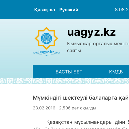
Қазақша
Русский
8.08.
uagyz.kz
Қызылжар орталық мешіті
сайты
БАСТЫ БЕТ
ҚМДБ
Мүмкіндігі шектеулі балаларға 
23.02.2016 | 2,506 рет оқылды
Қазақстан мұсылмандары діни ба