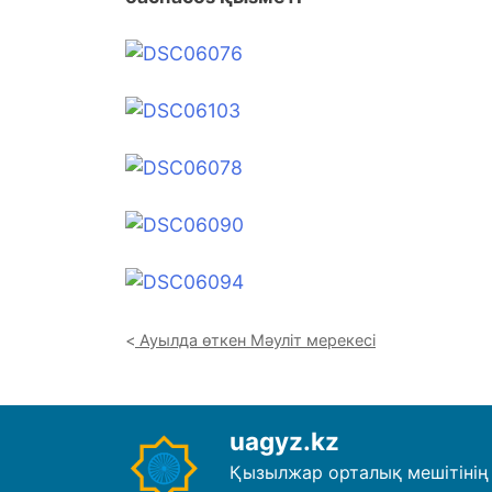
Ауылда өткен Мәуліт мерекесі
uagyz.kz
Қызылжар орталық мешітінің