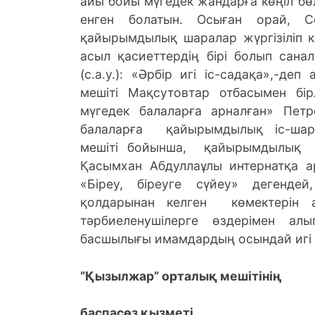
айы бойы мүгедек жандарға көңіл бө
енген болатын. Осыған орай, Со
қайырымдылық шаралар жүргізіліп к
асыл қасиеттердің бірі болып сан
(с.а.у.): «Әрбір игі іс-садақа»,-д
мешіті Мақсутовтар отбасымен бір
мүгедек балаларға арналған» Петро
балаларға қайырымдылық іс-ша
мешіті бойынша, қайырымдылық 
Қасымхан Абдуллаұлы интернатқа ар
«Біреу, біреуге сүйеу» дегенд
қолдарынан келген көмектерін 
тәрбиеленушілерге өздерімен а
басшылығы имамдардың осындай игі і
“Қызылжар” орталық мешітінің
баспасөз қызметі