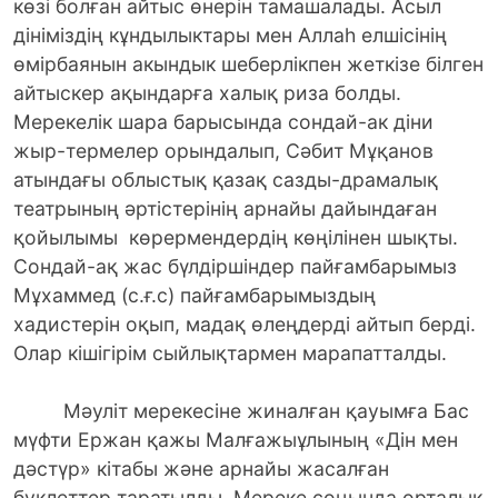
көзі болған айтыс өнерін тамашалады. Асыл
дініміздің кұндылыктары мен Аллаһ елшісінің
өмірбаянын акындык шеберлікпен жеткізе білген
айтыскер ақындарға халық риза болды.
Мерекелік шара барысында сондай-ак діни
жыр-термелер орындалып, Сәбит Мұқанов
атындағы облыстық қазақ сазды-драмалық
театрының әртістерінің арнайы дайындаған
қойылымы көрермендердің көңілінен шықты.
Сондай-ақ жас бүлдіршіндер пайғамбарымыз
Мұхаммед (с.ғ.с) пайғамбарымыздың
хадистерін оқып, мадақ өлеңдерді айтып берді.
Олар кішігірім сыйлықтармен марапатталды.
Мәуліт мерекесіне жиналған қауымға Бас
мүфти Ержан қажы Малғажыұлының «Дін мен
дәстүр» кітабы және арнайы жасалған
буклеттер таратылды. Мереке соңында орталық