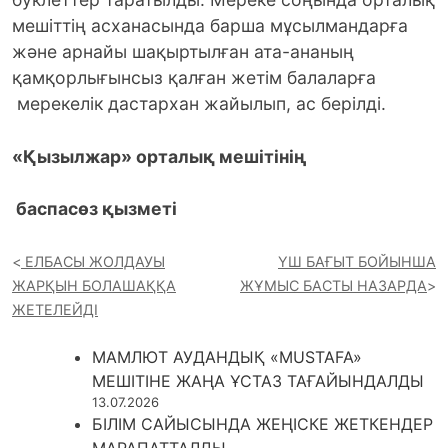
мешіттің асханасында барша мұсылмандарға
және арнайы шақыртылған ата-ананың
қамқорлығынсыз қалған жетім балаларға
мерекелік дастархан жайылып, ас берілді.
«Қызылжар» орталық мешітінің
баспасөз қызметі
ЕЛБАСЫ ЖОЛДАУЫ
ҮШ БАҒЫТ БОЙЫНША
ЖАРҚЫН БОЛАШАҚҚА
ЖҰМЫС БАСТЫ НАЗАРДА
ЖЕТЕЛЕЙДІ
МАМЛЮТ АУДАНДЫҚ «MUSTAFA»
МЕШІТІНЕ ЖАҢА ҰСТАЗ ТАҒАЙЫНДАЛДЫ
13.07.2026
БІЛІМ САЙЫСЫНДА ЖЕҢІСКЕ ЖЕТКЕНДЕР
МАРАПАТТАЛДЫ