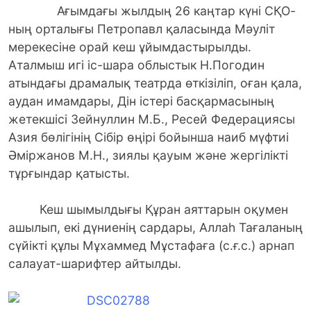
Ағымдағы жылдың 26 каңтар күні СҚО-
ның орталығы Петропавл қаласында Мәуліт
мерекесіне орай кеш ұйымдастырылды.
Аталмыш игі іс-шара облыстык Н.Погодин
атындағы драмалық театрда өткізіліп, оған қала,
аудан имамдары, Дін істері басқармасының
жетекшісі Зейнуллин М.Б., Ресей Федерациясы
Азия бөлігінің Сібір өңірі бойынша наиб мүфтиі
Әміржанов М.Н., зиялы қауым және жергілікті
тұрғындар қатысты.
Кеш шымылдығы Құран аяттарын оқумен
ашылып, екі дүниенің сардары, Аллаһ Тағаланың
сүйікті құлы Мұхаммед Мұстафаға (с.ғ.с.) арнап
салауат-шарифтер айтылды.