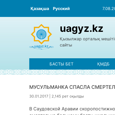
Қазақша
Русский
7.08.
uagyz.kz
Қызылжар орталық мешіті
сайты
БАСТЫ БЕТ
ҚМДБ
МУСУЛЬМАНКА СПАСЛА СМЕРТЕЛ
30.01.2017 | 2,145 рет оқылды
В Саудовской Аравии скоропостижно