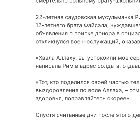
смертельно больному брату-школьнику
22-летняя саудовская мусульманка Р
12-летнего брата Файсала, нуждавше
объявления о поиске донора в социал
откликнулся военнослужащий, оказа
«Хвала Аллаху, вы успокоили мое сер
написала Рим в адрес солдата, отдав
«Тот, кто поделился своей частью те
выздоровления по воле Аллаха, – отм
здоровья, поправляйтесь скорее».
Спустя считанные дни после этого д