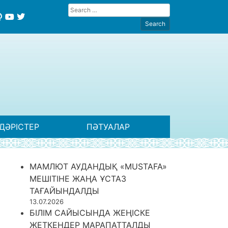
ДӘРІСТЕР
ПӘТУАЛАР
МАМЛЮТ АУДАНДЫҚ «MUSTAFA»
МЕШІТІНЕ ЖАҢА ҰСТАЗ
ТАҒАЙЫНДАЛДЫ
13.07.2026
БІЛІМ САЙЫСЫНДА ЖЕҢІСКЕ
ЖЕТКЕНДЕР МАРАПАТТАЛДЫ