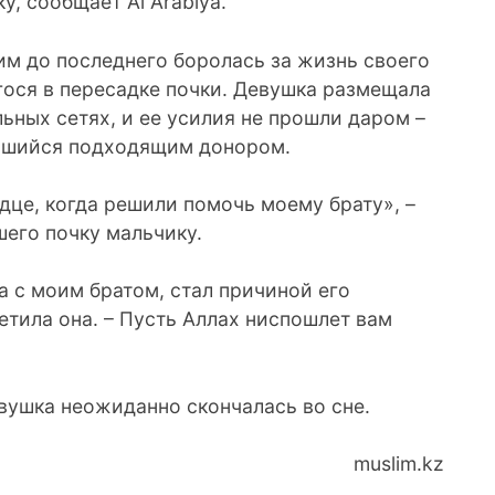
, сообщает Аl Аrabiya.
им до последнего боролась за жизнь своего
гося в пересадке почки. Девушка размещала
ьных сетях, и ее усилия не прошли даром –
вшийся подходящим донором.
дце, когда решили помочь моему брату», –
шего почку мальчику.
ла с моим братом, стал причиной его
етила она. – Пусть Аллах ниспошлет вам
евушка неожиданно скончалась во сне.
muslim.kz