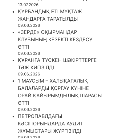
13.07.2026
ҚҰРБАНДЫҚ ЕТІ МҰҚТАЖ
ЖАНДАРҒА ТАРАТЫЛДЫ
09.06.2026
«ЗЕРДЕ» ОҚЫРМАНДАР
КЛУБЫНЫҢ КЕЗЕКТІ КЕЗДЕСУІ
ӨТТІ
09.06.2026
ҚҰРАНҒА ТҮСКЕН ШӘКІРТТЕРГЕ
ТӘЖ КИГІЗІЛДІ
09.06.2026
1 МАУСЫМ – ХАЛЫҚАРАЛЫҚ
БАЛАЛАРДЫ ҚОРҒАУ КҮНІНЕ
ОРАЙ ҚАЙЫРЫМДЫЛЫҚ ШАРАСЫ
ӨТТІ
09.06.2026
ПЕТРОПАВЛДАҒЫ
КӘСІПОРЫНДАРДА АУДИТ
ЖҰМЫСТАРЫ ЖҮРГІЗІЛДІ
09.06.2026