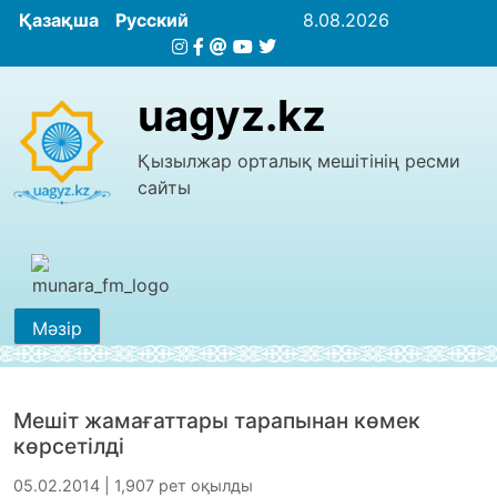
Қазақша
Русский
8.08.2026
uagyz.kz
Қызылжар орталық мешітінің ресми
сайты
Мәзір
Мешіт жамағаттары тарапынан көмек
көрсетілді
05.02.2014 | 1,907 рет оқылды