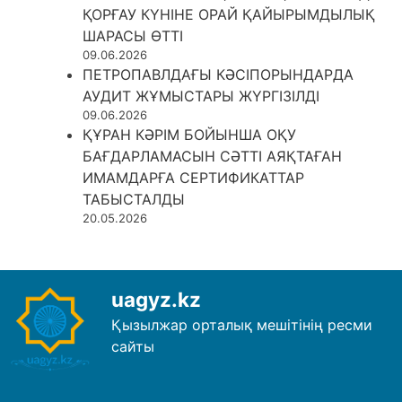
ҚОРҒАУ КҮНІНЕ ОРАЙ ҚАЙЫРЫМДЫЛЫҚ
ШАРАСЫ ӨТТІ
09.06.2026
ПЕТРОПАВЛДАҒЫ КӘСІПОРЫНДАРДА
АУДИТ ЖҰМЫСТАРЫ ЖҮРГІЗІЛДІ
09.06.2026
ҚҰРАН КӘРІМ БОЙЫНША ОҚУ
БАҒДАРЛАМАСЫН СӘТТІ АЯҚТАҒАН
ИМАМДАРҒА СЕРТИФИКАТТАР
ТАБЫСТАЛДЫ
20.05.2026
uagyz.kz
Қызылжар орталық мешітінің ресми
сайты