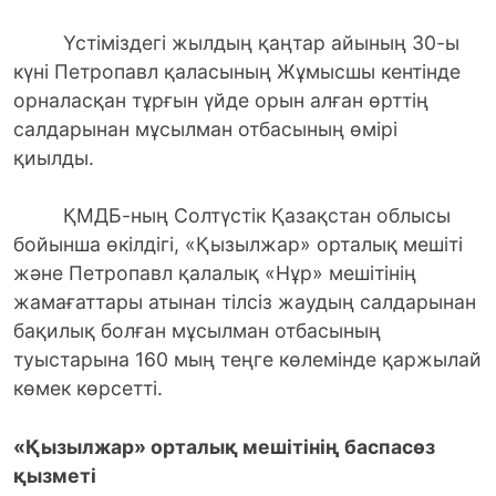
Үстіміздегі жылдың қаңтар айының 30-ы
күні Петропавл қаласының Жұмысшы кентінде
орналасқан тұрғын үйде орын алған өрттің
салдарынан мұсылман отбасының өмірі
қиылды.
ҚМДБ-ның Солтүстік Қазақстан облысы
бойынша өкілдігі, «Қызылжар» орталық мешіті
және Петропавл қалалық «Нұр» мешітінің
жамағаттары атынан тілсіз жаудың салдарынан
бақилық болған мұсылман отбасының
туыстарына 160 мың теңге көлемінде қаржылай
көмек көрсетті.
«Қызылжар» орталық мешітінің баспасөз
қызметі