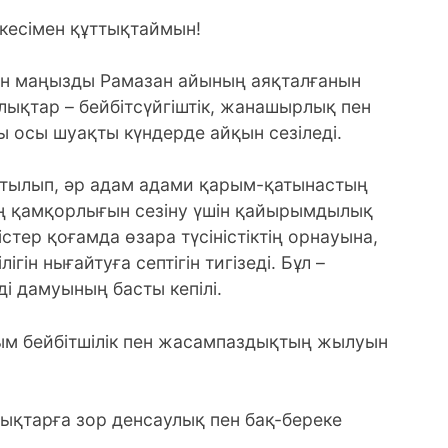
кесімен құттықтаймын!
шін маңызды Рамазан айының аяқталғанын
лықтар – бейбітсүйгіштік, жанашырлық пен
осы шуақты күндерде айқын сезіледі.
айтылып, әр адам адами қарым-қатынастың
 қамқорлығын сезіну үшін қайырымдылық
істер қоғамда өзара түсіністіктің орнауына,
ін нығайтуға септігін тигізеді. Бұл –
ді дамуының басты кепілі.
йым бейбітшілік пен жасампаздықтың жылуын
ықтарға зор денсаулық пен бақ-береке