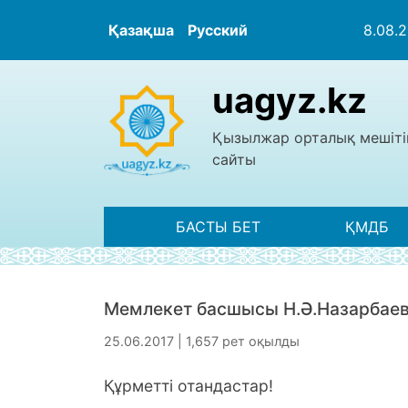
Қазақша
Русский
8.08.
uagyz.kz
Қызылжар орталық мешіті
сайты
БАСТЫ БЕТ
ҚМДБ
Мемлекет басшысы Н.Ә.Назарбаев
25.06.2017 | 1,657 рет оқылды
Құрметті отандастар!