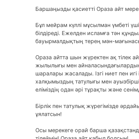
Баршаңызды қасиетті Ораза айт мере
Бұл мейрам күллі мұсылман үмбеті ү
білдіреді. Ежелден исламға тән құнды
бауырмалдықтың терең мән-мағынасы 
Ораза айтта шын жүректен ақ тілек 
жылылығы мен айналасындағылардың
шаралары жасалады. Ізгі ниет пен игі 
халқымыздың татулығы мен ауызбіршіліг
еліміздің одан әрі тұрақты және сенім
Бірлік пен татулық жүрегімізде әрда
ұялатсын!
Осы мерекеге орай барша қазақстанд
тілеймін! Ораза айт қабыл болсын!