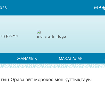
2026
нің ресми
ЖАҢАЛЫҚ
МАҚАЛАЛАР
тың Ораза айт мерекесімен құттықтауы