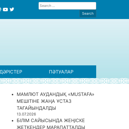
ДӘРІСТЕР
ПӘТУАЛАР
МАМЛЮТ АУДАНДЫҚ «MUSTAFA»
МЕШІТІНЕ ЖАҢА ҰСТАЗ
ТАҒАЙЫНДАЛДЫ
13.07.2026
БІЛІМ САЙЫСЫНДА ЖЕҢІСКЕ
ЖЕТКЕНДЕР МАРАПАТТАЛДЫ