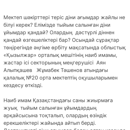
Мектеп шәкірттері теріс діни ағымдар жайлы не
білуі керек? Елімізде тыйым салынған діни
ұйымдар қандай? Олардың дәстүрлі діннен
қандай өзгешеліктері бар? Осындай сұрақтар
төңірегінде әңгіме өрбіту мақсатында облыстық
«Қызылжар» орталық мешітінің наиб имамы,
жастар ісі секторының меңгерушісі Аян
Алыпқашев Жұмабек Тәшенов атындағы
қалалық №20 орта мектептің оқушыларымен
кездесу өткізді.
Наиб имам Қазақстандағы саны жиырмаға
жуық тыйым салынған ұйымдардың
әрқайсысына тоқталып, олардың өзіндік
ерекшеліктері жайында айтып берді.