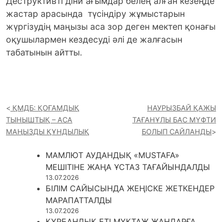
Деструктивті діни ағымдар белең алған кезеңде
жастар арасында түсіндіру жұмыстарын
жүргізудің маңызы аса зор деген мектеп қонағы
оқушылармен кездесуді әлі де жалғасын
табатынын айтты.
ҚМДБ: ҚОҒАМДЫҚ
НАУРЫЗБАЙ ҚАЖЫ
ТЫНЫШТЫҚ – АСА
ТАҒАНҰЛЫ БАС МҮФТИ
МАҢЫЗДЫ ҚҰНДЫЛЫҚ
БОЛЫП САЙЛАНДЫ
МАМЛЮТ АУДАНДЫҚ «MUSTAFA»
МЕШІТІНЕ ЖАҢА ҰСТАЗ ТАҒАЙЫНДАЛДЫ
13.07.2026
БІЛІМ САЙЫСЫНДА ЖЕҢІСКЕ ЖЕТКЕНДЕР
МАРАПАТТАЛДЫ
13.07.2026
ҚҰРБАНДЫҚ ЕТІ МҰҚТАЖ ЖАНДАРҒА