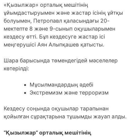
«Қызылжар» орталық мешітінің
ұйымдастыруымен және жастар ісінің ұйтқы
болуымен, Петропавл қаласындағы 20-
мектепте 8 және 9-сынып оқушыларымен
кездесу өтті. Бұл кездесуге жастар ісі
меңгерушісі Аян Алыпқашев қатысты.
Шара барысында төмендегідей мәселелер
көтерілді:
Мұсылмандардың әдебі
Экстремизм және терроризм
Кездесу соңында оқушылар тарапынан
қойылған сұрақтарына тұшымды жауап алды.
“Қызылжар” орталық мешітінің