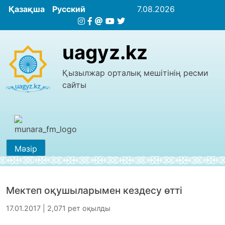
Қазақша
Русский
7.08.2026
uagyz.kz
Қызылжар орталық мешітінің ресми
сайты
Мәзір
Мектеп оқушыларымен кездесу өтті
17.01.2017 | 2,071 рет оқылды