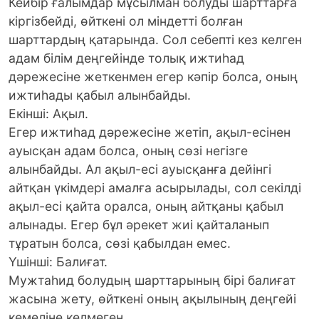
Кейбір ғалымдар мұсылман болуды шарттарға
кіргізбейді, өйткені ол міндетті болған
шарттардың қатарында. Сол себепті кез келген
адам білім деңгейінде толық ижтиһад
дәрежесіне жеткенмен егер кәпір болса, оның
ижтиһады қабыл алынбайды.
Екінші: Ақыл.
Егер ижтиһад дәрежесіне жетіп, ақыл-есінен
ауысқан адам болса, оның сөзі негізге
алынбайды. Ал ақыл-есі ауысқанға дейінгі
айтқан үкімдері амалға асырылады, сол секілді
ақыл-есі қайта оралса, оның айтқаны қабыл
алынады. Егер бұл әрекет жиі қайталанып
тұратын болса, сөзі қабылдан емес.
Үшінші: Балиғат.
Мужтаһид болудың шарттарының бірі балиғат
жасына жету, өйткені оның ақылының деңгейі
кемеліне келмеген.