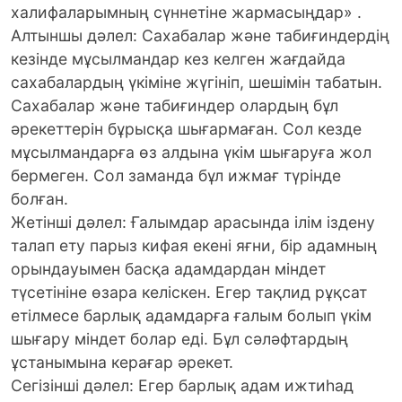
халифаларымның сүннетіне жармасыңдар» .
Алтыншы дәлел: Сахабалар және табиғиндердің
кезінде мұсылмандар кез келген жағдайда
сахабалардың үкіміне жүгініп, шешімін табатын.
Сахабалар және табиғиндер олардың бұл
әрекеттерін бұрысқа шығармаған. Сол кезде
мұсылмандарға өз алдына үкім шығаруға жол
бермеген. Сол заманда бұл ижмағ түрінде
болған.
Жетінші дәлел: Ғалымдар арасында ілім іздену
талап ету парыз кифая екені яғни, бір адамның
орындауымен басқа адамдардан міндет
түсетініне өзара келіскен. Егер тақлид рұқсат
етілмесе барлық адамдарға ғалым болып үкім
шығару міндет болар еді. Бұл сәләфтардың
ұстанымына керағар әрекет.
Сегізінші дәлел: Егер барлық адам ижтиһад