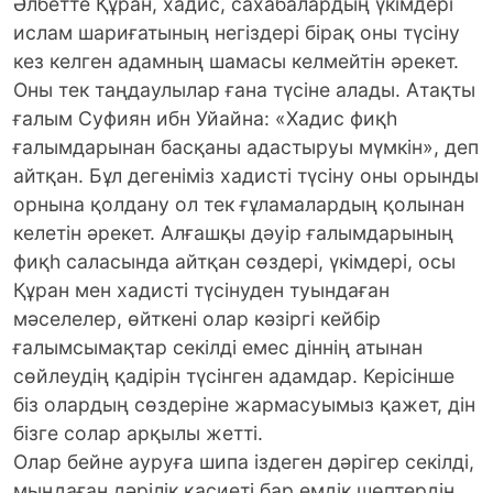
Әлбетте Құран, хадис, сахабалардың үкімдері
ислам шариғатының негіздері бірақ оны түсіну
кез келген адамның шамасы келмейтін әрекет.
Оны тек таңдаулылар ғана түсіне алады. Атақты
ғалым Суфиян ибн Уйайна: «Хадис фиқһ
ғалымдарынан басқаны адастыруы мүмкін», деп
айтқан. Бұл дегеніміз хадисті түсіну оны орынды
орнына қолдану ол тек ғұламалардың қолынан
келетін әрекет. Алғашқы дәуір ғалымдарының
фиқһ саласында айтқан сөздері, үкімдері, осы
Құран мен хадисті түсінуден туындаған
мәселелер, өйткені олар кәзіргі кейбір
ғалымсымақтар секілді емес діннің атынан
сөйлеудің қадірін түсінген адамдар. Керісінше
біз олардың сөздеріне жармасуымыз қажет, дін
бізге солар арқылы жетті.
Олар бейне ауруға шипа іздеген дәрігер секілді,
мыңдаған дәрілік қасиеті бар емдік шөптердің