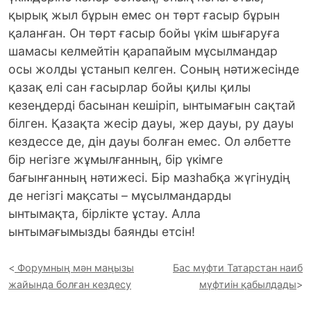
қырық жыл бұрын емес он төрт ғасыр бұрын
қаланған. Он төрт ғасыр бойы үкім шығаруға
шамасы келмейтін қарапайым мұсылмандар
осы жолды ұстанып келген. Соның нәтижесінде
қазақ елі сан ғасырлар бойы қилы қилы
кезеңдерді басынан кешіріп, ынтымағын сақтай
білген. Қазақта жесір дауы, жер дауы, ру дауы
кездессе де, дін дауы болған емес. Ол әлбетте
бір негізге жұмылғанның, бір үкімге
бағынғанның нәтижесі. Бір мазһабқа жүгінудің
де негізгі мақсаты – мұсылмандарды
ынтымақта, бірлікте ұстау. Алла
ынтымағымызды баянды етсін!
Форумның мән маңызы
Бас мүфти Татарстан наиб
жайында болған кездесу
мүфтиін қабылдады