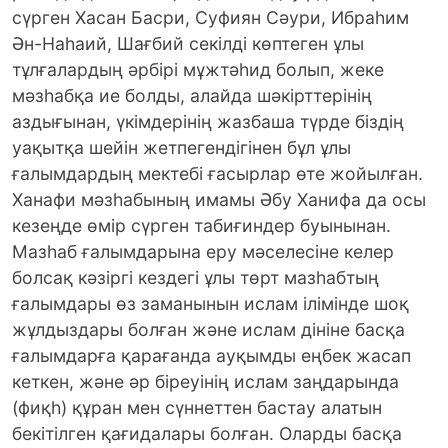
сүрген Хасан Басри, Суфиян Сәури, Ибраһим
Ән-Наһаий, Шағбий секілді көптеген ұлы
тұлғалардың әрбірі мұжтәһид болып, жеке
мәзһабқа ие болды, алайда шәкірттерінің
аздығынан, үкімдерінің жазбаша түрде біздің
уақытқа шейін жетпегендігінен бұл ұлы
ғалымдардың мектебі ғасырлар өте жойылған.
Ханафи мәзһабының имамы Әбу Ханифа да осы
кезеңде өмір сүрген табиғиндер буынынан.
Мазһаб ғалымдарына еру мәселесіне келер
болсақ кәзіргі кездегі ұлы төрт мазһабтың
ғалымдары өз заманынын ислам ілімінде шоқ
жұлдыздары болған және ислам дініне басқа
ғалымдарға қарағанда ауқымды еңбек жасап
кеткен, және әр біреуінің ислам заңдарында
(фиқһ) құран мен сүннеттен бастау алатын
бекітілген қағидалары болған. Оларды басқа