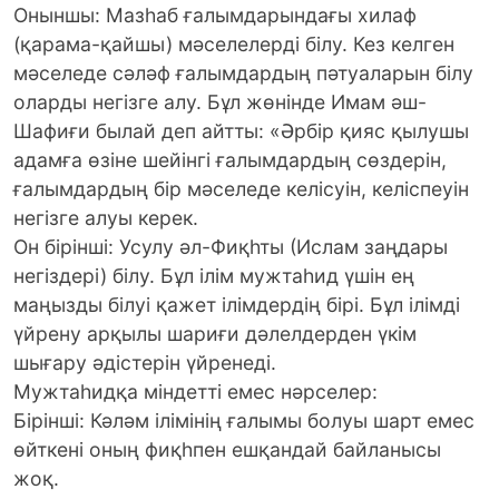
Оныншы: Мазһаб ғалымдарындағы хилаф
(қарама-қайшы) мәселелерді білу. Кез келген
мәселеде сәләф ғалымдардың пәтуаларын білу
оларды негізге алу. Бұл жөнінде Имам әш-
Шафиғи былай деп айтты: «Әрбір қияс қылушы
адамға өзіне шейінгі ғалымдардың сөздерін,
ғалымдардың бір мәселеде келісуін, келіспеуін
негізге алуы керек.
Он бірінші: Усулу әл-Фиқһты (Ислам заңдары
негіздері) білу. Бұл ілім мужтаһид үшін ең
маңызды білуі қажет ілімдердің бірі. Бұл ілімді
үйрену арқылы шариғи дәлелдерден үкім
шығару әдістерін үйренеді.
Мужтаһидқа міндетті емес нәрселер:
Бірінші: Кәләм ілімінің ғалымы болуы шарт емес
өйткені оның фиқһпен ешқандай байланысы
жоқ.