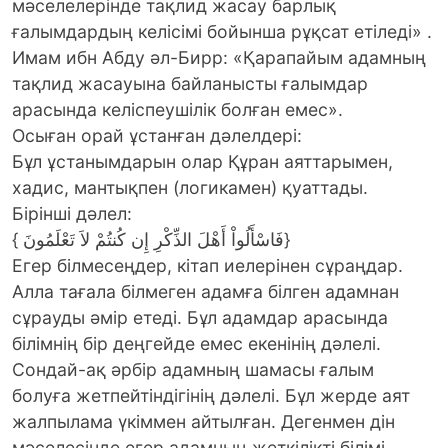
мәселелерінде тақлид жасау барлық
ғалымдардың келісімі бойынша рұқсат етіледі» .
Имам ибн Абду әл-Бирр: «Қарапайым адамның
тақлид жасауына байланысты ғалымдар
арасында келіспеушілік болған емес».
Осыған орай ұстанған дәлелдері:
Бұл ұстанымдарын олар Құран аяттарымен,
хадис, мантықпен (логикамен) қуаттады.
Бірінші дәлел:
{ فَاسْأَلُواْ أَهْلَ الذِّكْرِ إِن كُنتُمْ لاَ تَعْلَمُونَ}
Егер білмесеңдер, кітап иелерінен сұраңдар.
Алла тағала білмеген адамға білген адамнан
сұрауды әмір етеді. Бұл адамдар арасында
білімнің бір деңгейде емес екенінің дәлелі.
Сондай-ақ әрбір адамның шамасы ғалым
болуға жетпейтіндігінің дәлелі. Бұл жерде аят
жалпылама үкіммен айтылған. Дегенмен дін
мәселесінде егер адамның жеткілікті білімі