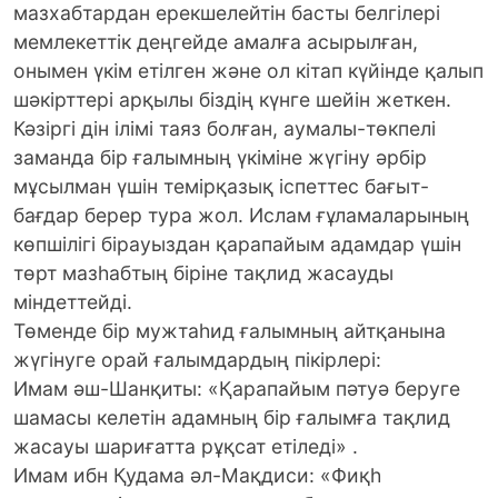
мазхабтардан ерекшелейтін басты белгілері
мемлекеттік деңгейде амалға асырылған,
онымен үкім етілген және ол кітап күйінде қалып
шәкірттері арқылы біздің күнге шейін жеткен.
Кәзіргі дін ілімі таяз болған, аумалы-төкпелі
заманда бір ғалымның үкіміне жүгіну әрбір
мұсылман үшін темірқазық іспеттес бағыт-
бағдар берер тура жол. Ислам ғұламаларының
көпшілігі бірауыздан қарапайым адамдар үшін
төрт мазһабтың біріне тақлид жасауды
міндеттейді.
Төменде бір мужтаһид ғалымның айтқанына
жүгінуге орай ғалымдардың пікірлері:
Имам әш-Шанқиты: «Қарапайым пәтуә беруге
шамасы келетін адамның бір ғалымға тақлид
жасауы шариғатта рұқсат етіледі» .
Имам ибн Қудама әл-Мақдиси: «Фиқһ