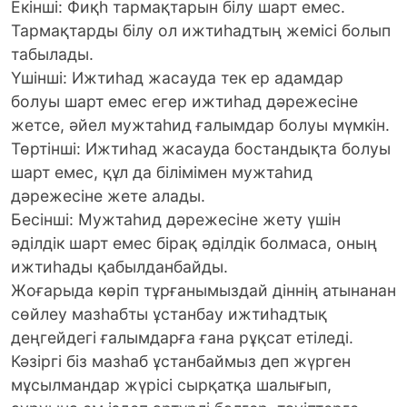
Екінші: Фиқһ тармақтарын білу шарт емес.
Тармақтарды білу ол ижтиһадтың жемісі болып
табылады.
Үшінші: Ижтиһад жасауда тек ер адамдар
болуы шарт емес егер ижтиһад дәрежесіне
жетсе, әйел мужтаһид ғалымдар болуы мүмкін.
Төртінші: Ижтиһад жасауда бостандықта болуы
шарт емес, құл да білімімен мужтаһид
дәрежесіне жете алады.
Бесінші: Мужтаһид дәрежесіне жету үшін
әділдік шарт емес бірақ әділдік болмаса, оның
ижтиһады қабылданбайды.
Жоғарыда көріп тұрғанымыздай діннің атынанан
сөйлеу мазһабты ұстанбау ижтиһадтық
деңгейдегі ғалымдарға ғана рұқсат етіледі.
Кәзіргі біз мазһаб ұстанбаймыз деп жүрген
мұсылмандар жүрісі сырқатқа шалығып,