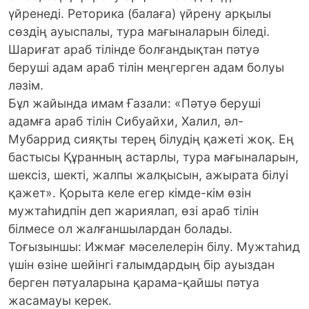
үйренеді. Реторика (балаға) үйрену арқылы
сөздің ауыспалы, тура мағыналарын біледі.
Шариғат араб тілінде болғандықтан пәтуә
беруші адам араб тілін меңгерген адам болуы
ләзім.
Бұл жайында имам Ғазали: «Пәтуә беруші
адамға араб тілін Сибуайхи, Халил, әл-
Мубаррид сияқты терең білудің қажеті жоқ. Ең
бастысы Құранның астарлы, тура мағыналарын,
шексіз, шекті, жалпы жалқысын, ажырата білуі
қажет». Қорыта келе егер кімде-кім өзін
мужтаһидпін деп жариялап, өзі араб тілін
білмесе ол жалғаншылардан болады.
Тоғызыншы: Ижмағ мәселелерін білу. Мужтаһид
үшін өзіне шейінгі ғалымдардың бір ауыздан
берген пәтуаларына қарама-қайшы пәтуа
жасамауы керек.