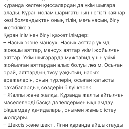
құранда келген қиссалардан да үкім шығара
алады. Құран ислам шариғатының негізгі қайнар
көзі болғандықтан оның тілін, мағынасын, білу
жеткіліксіз.
Құран ілімінен білуі қажет ілімдер:
– Насых және мансух. Насых аяттар үкімді
жоюшы аяттар, мансух аяттар үкімі жойылған
аяттар. Үкім шығарарда мужтаһид үшін үкімі
жойылған аяттардан алыс болуы ләзім. Осыған
орай, аяттардың түсу уақытын, насых
ережелерін, оның түрлерін, осыған қатысты
сахабалардың сөздерін білуі керек.
– Жалпы және жалқы. Құранда жалпы айтылған
мәселелерді басқа дәлелдермен ықшамдау.
Ықшамдау қағидалары, онымен жұмыс істеу
жолдары.
– Шексіз және шекті. Яғни құранда айшықтауды