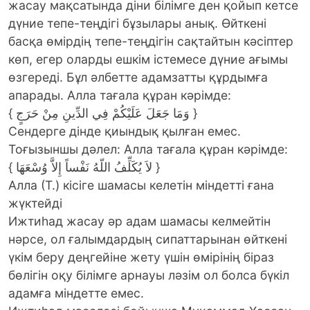
жасау мақсатында діни білімге ден қойып кетсе
дүние тепе-теңдігі бұзылары анық. Өйткені
басқа өмірдің тепе-теңдігін сақтайтын кәсіптер
көп, егер оларды ешкім істемесе дүние ағымы
өзгереді. Бұл әлбетте адамзатты құрдымға
апарады. Алла тағала құран кәрімде:
{ وَمَا جَعَلَ عَلَيْكُمْ فِي الدِّينِ مِنْ حَرَجٍ }
Сендерге дінде қиындық қылған емес.
Тоғызыншы дәлел: Алла тағала құран кәрімде:
{ لاَ يُكَلِّفُ اللّهُ نَفْساً إِلاَّ وُسْعَهَا }
Алла (Т.) кісіге шамасы келетін міндетті ғана
жүктейді
Ижтиһад жасау әр адам шамасы келмейтін
нәрсе, ол ғалымдардың сипаттарынан өйткені
үкім беру деңгейіне жету үшін өмірінің біраз
бөлігін оқу білімге арнауы ләзім ол болса бүкіл
адамға міндетте емес.