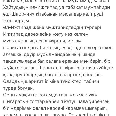
Ижтиһад мәселесі бойынша Мухаммад Хассан
Хайтудың « әл-Ижтиһад уа табақат мужтаһиди
әш-Шафиғия» кітабынан мысалдар келтіруді
жөн көрдім.
Әл-Ижтиһад және мужтаһидтердің түрлері
Ижтиһад дәрежесіне жету кез келген
мұсылманның асыл мұраты, ислам
шариғатындағы биік шың. Біздерден ілгері өткен
алғашқы дәуір мұсылмандарының ішінде
таңдаулылары бұл салаға ерекше мән беріп, бір
жүйеге салған. Шариғатты кіршіксіз таза күйінде
қалдыру олардың басты назарында болған.
Олардың шариғат іліміне түйсіктері табиғи
түрде болған.
Соңғы уақытта қоғамда ғалымсымақ үкім
шығаратын топтар көбейіп кетуі шала үйренген
білімдерімен хәләл нәрсені харамға шығарып,
харамды хәләлға шығаруда. Осы кері түсініктің