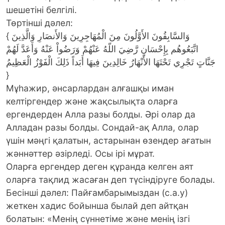
шешетіні белгілі.
Төртінші дәлел:
{ وَالسَّابِقُونَ الأَوَّلُونَ مِنَ الْمُهَاجِرِينَ وَالأَنصَارِ وَالَّذِينَ
اتَّبَعُوهُم بِإِحْسَانٍ رَّضِيَ اللّهُ عَنْهُمْ وَرَضُواْ عَنْهُ وَأَعَدَّ لَهُمْ
جَنَّاتٍ تَجْرِي تَحْتَهَا الأَنْهَارُ خَالِدِينَ فِيهَا أَبَداً ذَلِكَ الْفَوْزُ الْعَظِيمُ
}
Мұһажир, әнсарлардан алғашқы иман
келтіргендер және жақсылықта оларға
ергендерден Алла разы болды. Әрі олар да
Алладан разы болды. Сондай-ақ Алла, олар
үшін мәңгі қалатын, астарынан өзендер ағатын
жәннәттер әзірледі. Осы ірі мұрат.
Оларға ергендер деген құранда келген аят
оларға тақлид жасаған деп түсіндіруге болады.
Бесінші дәлел: Пайғамбарымыздан (с.а.у)
жеткен хадис бойынша былай деп айтқан
болатын: «Менің сүннетіме және менің ізгі