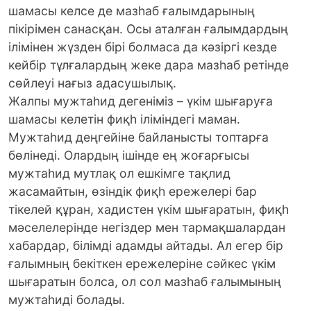
шамасы келсе де мазһаб ғалымдарының
пікірімен санасқан. Осы аталған ғалымдардың
ілімінен жүзден бірі болмаса да кәзіргі кезде
кейбір тұлғалардың жеке дара мазһаб ретінде
сөйлеуі нағыз адасушылық.
Жалпы мужтаһид дегеніміз – үкім шығаруға
шамасы келетін фиқһ іліміндегі маман.
Мужтаһид деңгейіне байланысты топтарға
бөлінеді. Олардың ішінде ең жоғарғысы
мужтаһид мутлақ ол ешкімге тақлид
жасамайтын, өзіндік фиқһ ережелері бар
тікелей құран, хадистен үкім шығаратын, фиқһ
мәселелерінде негіздер мен тармақшалардан
хабардар, білімді адамды айтады. Ал егер бір
ғалымның бекіткен ережелеріне сәйкес үкім
шығаратын болса, ол сол мазһаб ғалымының
мужтаһиді болады.