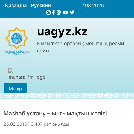
Қазақша
Русский
7.08.2026
uagyz.kz
Қызылжар орталық мешітінің ресми
сайты
Мәзір
Мазһаб ұстану – ынтымақтың кепілі
25.02.2015 | 3,407 рет оқылды