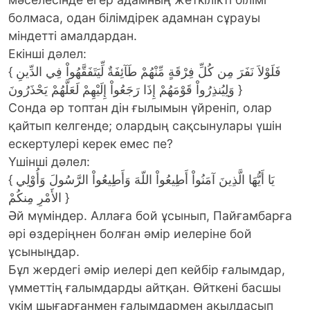
болмаса, одан білімдірек адамнан сұрауы
міндетті амалдардан.
Екінші дәлел:
{ فَلَوْلاَ نَفَرَ مِن كُلِّ فِرْقَةٍ مِّنْهُمْ طَآئِفَةٌ لِّيَتَفَقَّهُواْ فِي الدِّينِ
وَلِيُنذِرُواْ قَوْمَهُمْ إِذَا رَجَعُواْ إِلَيْهِمْ لَعَلَّهُمْ يَحْذَرُونَ }
Сонда әр топтан дін ғылымын үйреніп, олар
қайтып келгенде; олардың сақсынулары үшін
ескертулері керек емес пе?
Үшінші дәлел:
{ يَا أَيُّهَا الَّذِينَ آمَنُواْ أَطِيعُواْ اللّهَ وَأَطِيعُواْ الرَّسُولَ وَأُوْلِي
الأَمْرِ مِنكُمْ }
Әй мүміндер. Аллаға бой ұсынып, Пайғамбарға
әрі өздеріңнен болған әмір иелеріне бой
ұсыныңдар.
Бұл жердегі әмір иелері деп кейбір ғалымдар,
үмметтің ғалымдарды айтқан. Өйткені басшы
үкім шығарғанмен ғалымдармен ақылдасып