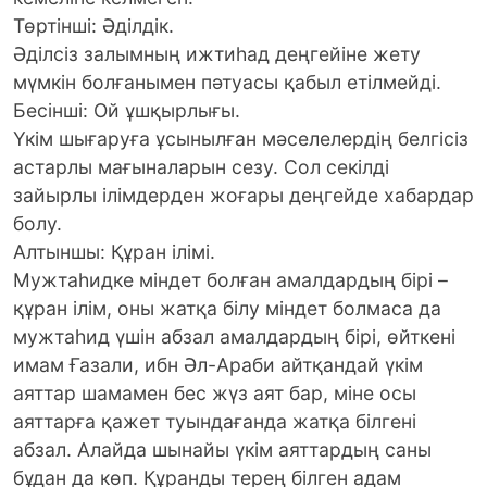
Төртінші: Әділдік.
Әділсіз залымның ижтиһад деңгейіне жету
мүмкін болғанымен пәтуасы қабыл етілмейді.
Бесінші: Ой ұшқырлығы.
Үкім шығаруға ұсынылған мәселелердің белгісіз
астарлы мағыналарын сезу. Сол секілді
зайырлы ілімдерден жоғары деңгейде хабардар
болу.
Алтыншы: Құран ілімі.
Мужтаһидке міндет болған амалдардың бірі –
құран ілім, оны жатқа білу міндет болмаса да
мужтаһид үшін абзал амалдардың бірі, өйткені
имам Ғазали, ибн Әл-Араби айтқандай үкім
аяттар шамамен бес жүз аят бар, міне осы
аяттарға қажет туындағанда жатқа білгені
абзал. Алайда шынайы үкім аяттардың саны
бұдан да көп. Құранды терең білген адам