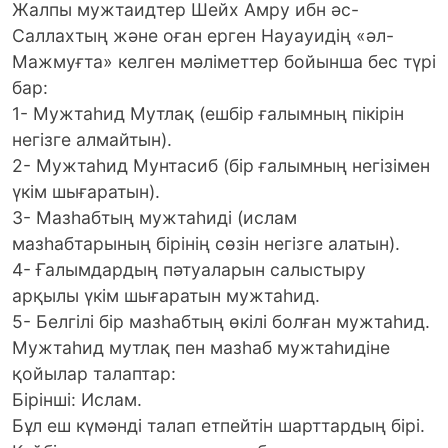
Жалпы мужтаидтер Шейх Амру ибн әс-
Саллахтың және оған ерген Науауидің «әл-
Мажмуғта» келген мәліметтер бойынша бес түрі
бар:
1- Мужтаһид Мутлақ (ешбір ғалымның пікірін
негізге алмайтын).
2- Мужтаһид Мунтасиб (бір ғалымның негізімен
үкім шығаратын).
3- Мазһабтың мужтаһиді (ислам
мазһабтарының бірінің сөзін негізге алатын).
4- Ғалымдардың пәтуаларын салыстыру
арқылы үкім шығаратын мужтаһид.
5- Белгілі бір мазһабтың өкілі болған мужтаһид.
Мужтаһид мутлақ пен мазһаб мужтаһидіне
қойылар талаптар:
Бірінші: Ислам.
Бұл еш күмәнді талап етпейтін шарттардың бірі.