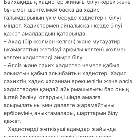
Байхақидың хадистер жинағы білуі керек және
бұнымен шектелмей басқа да хадис
ғалымдарының үкім беруде хадистерін білуі
міндет. Хадистермен айналысқан кезде білуі
қажет амалдардың қатарында:
– Ахад (бір жолмен келген) және мутауатир
(жамағаттың жеткізуі арқылы келген) жолмен
келген хадистерді айыра білу.
– Әлсіз және сахих хадистер немесе қабыл
алынатын қабыл алынбайтын хадистер. Хадис
сахихтің хадис хасаннан ерекшелігін және әлсіз
хадистерден қандай айырмашылығы бар оның
іштей бөлінуі олардың ішінде амалға
асырылатыны мен дәлелге жарамайтыны
әрбіреуінің анықтамалары, шарттарын білу
қажет.
– Хадистерді жеткізуші адамдар жайында
олардың ахуалдары, әлсіз тұстары олар