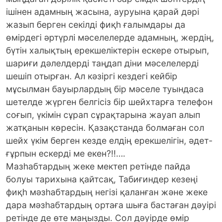
ішінен адамның жасына, ауруына қарай дәрі
жазып берген секілді фиқһ ғалымдары да
өмірдегі әртүрлі мәселелерде адамның, жердің,
бүтін халықтың ерекшеліктерін ескере отырып,
шариғи дәлелдерді таңдап діни мәселелерді
шешіп отырған. Ал кәзіргі кездегі кейбір
мұсылман бауырлардың бір мәселе туындаса
шетелде жүрген белгісіз бір шейхтарға телефон
соғып, үкімін сұрап сұрақтарына жауап алып
жатқанын көресін. Қазақстанда болмаған сол
шейх үкім берген кезде елдің ерекшелігін, әдет-
ғұрпын ескерді ме екен?!!….
Мазһабтардың жеке мектеп ретінде пайда
болуы тарихына қайтсақ, Табиғиндер кезеңі
фиқһ мәзһабтардың негізі қаланған және жеке
дара мәзһабтардың ортаға шыға бастаған дәуірі
ретінде де өте маңызды. Сол дәуірде өмір