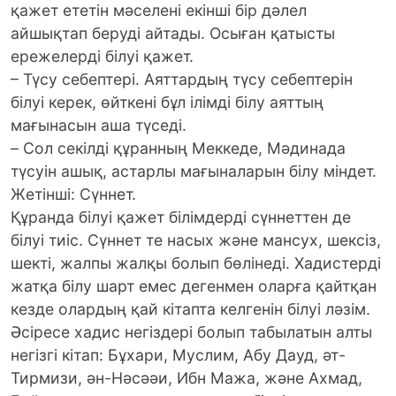
қажет ететін мәселені екінші бір дәлел
айшықтап беруді айтады. Осыған қатысты
ережелерді білуі қажет.
– Түсу себептері. Аяттардың түсу себептерін
білуі керек, өйткені бұл ілімді білу аяттың
мағынасын аша түседі.
– Cол секілді құранның Меккеде, Мәдинада
түсуін ашық, астарлы мағыналарын білу міндет.
Жетінші: Сүннет.
Құранда білуі қажет білімдерді сүннеттен де
білуі тиіс. Сүннет те насых және мансух, шексіз,
шекті, жалпы жалқы болып бөлінеді. Хадистерді
жатқа білу шарт емес дегенмен оларға қайтқан
кезде олардың қай кітапта келгенін білуі ләзім.
Әсіресе хадис негіздері болып табылатын алты
негізгі кітап: Бұхари, Муслим, Абу Дауд, әт-
Тирмизи, ән-Нәсәәи, Ибн Мажа, және Ахмад,