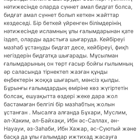
нәтижесінде оларда сүннет амал бидғат болса,
бидғат амал сүннет болып кеткен жайттар
кездеседі. Бір беткей үйренген білімдерінің
нәтижесінде исламның ұлы ғалымдарынан қате
іздеп, оларды адастыға шығаруда. Кейбіреуі
мазһаб ұстануды бидғат десе, кейбіреуі, фиқһ
негіздерін бидғатқа шығарады. Мұсылман
ғалымдарының он төрт ғасыр бойғы ғылымның
әр саласында тірнектеп жазған құнды
еңбектерін жоққа шығарып, мәнсіз қылды.
Бұрынғы ғалымдардың өміріне көз жүгіртетін
болсақ, ешуақытта өздері жеке дара жол
бастамаған белгілі бір мазһабтың жолын
ұстанған . Мысалға алғанда Бұхари, Муслим,
әл-Хаким, әл-Байхақи, Ибн әс-Саллах, ән-
Науауи, әз-Заһаби, Ибн Хажар, әс-Суютый және
басқа да ұлы ғалымдар ижтихад жасауға