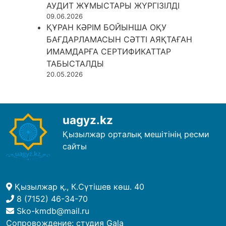
АУДИТ ЖҰМЫСТАРЫ ЖҮРГІЗІЛДІ
09.06.2026
ҚҰРАН КӘРІМ БОЙЫНША ОҚУ
БАҒДАРЛАМАСЫН СӘТТІ АЯҚТАҒАН
ИМАМДАРҒА СЕРТИФИКАТТАР
ТАБЫСТАЛДЫ
20.05.2026
uagyz.kz
Қызылжар орталық мешітінің ресми
сайты
Қызылжар қ., К.Сүтішев көш. 40
8 (7152) 46-34-70
Sko-kmdb@mail.ru
Сопровождение:
студия Gala