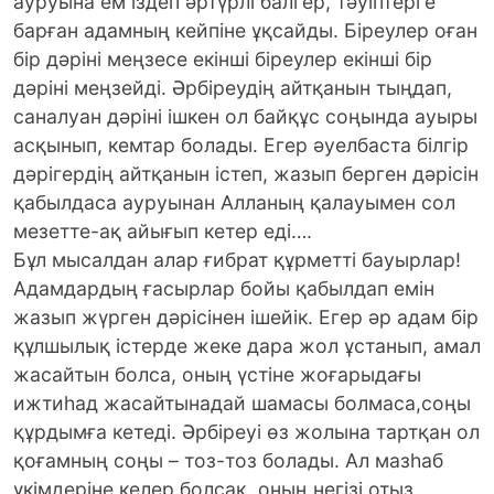
ауруына ем іздеп әртүрлі балгер, тәуіптерге
барған адамның кейпіне ұқсайды. Біреулер оған
бір дәріні меңзесе екінші біреулер екінші бір
дәріні меңзейді. Әрбіреудің айтқанын тыңдап,
саналуан дәріні ішкен ол байқұс соңында ауыры
асқынып, кемтар болады. Егер әуелбаста білгір
дәрігердің айтқанын істеп, жазып берген дәрісін
қабылдаса ауруынан Алланың қалауымен сол
мезетте-ақ айығып кетер еді….
Бұл мысалдан алар ғибрат құрметті бауырлар!
Адамдардың ғасырлар бойы қабылдап емін
жазып жүрген дәрісінен ішейік. Егер әр адам бір
құлшылық істерде жеке дара жол ұстанып, амал
жасайтын болса, оның үстіне жоғарыдағы
ижтиһад жасайтынадай шамасы болмаса,соңы
құрдымға кетеді. Әрбіреуі өз жолына тартқан ол
қоғамның соңы – тоз-тоз болады. Ал мазһаб
үкімдеріне келер болсақ, оның негізі отыз,