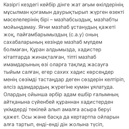
Кәзіргі кездегі кейбір дінге жат ағым өкілдерінің
мұсылман қоғамын даурықтырып жүрген өзекті
мәселелерінің бірі – мазһабсыздық, мазһабты
мойындамау.
Яғни мазһаб ұстанудың қажеті
жоқ, пайғамбарымыздың (с.а.у) оның
сахабаларының кезінде мазһаб мүлдем
болмаған, Құран алдымызда, хадистер
кітаптарда жинақталған, тіпті мазһаб
имамдарының өзі оларға тақлид жасауға
тыйым салған, егер сахих хадис көрсеңдер
менің сөзімді тастаңдар деген сөздерін келтіріп,
әлсіз адамдардың жүрегіне күмән ұялатуда.
Олардың ойынша әрбір адам ешбір ғалымның
айтқанына сүйенбей құраннан хадистерден
үкімдерді текілей алып амалға асыра беруі
қажет. Осы және басқа да кертартпа ойларын
алға тартып, енді-енді дін жолына түсіп,