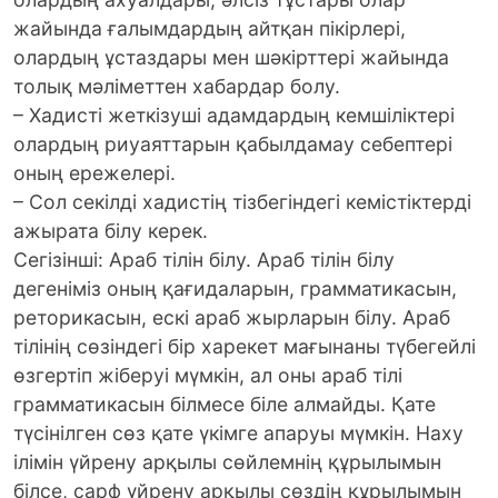
жайында ғалымдардың айтқан пікірлері,
олардың ұстаздары мен шәкірттері жайында
толық мәліметтен хабардар болу.
– Хадисті жеткізуші адамдардың кемшіліктері
олардың риуаяттарын қабылдамау себептері
оның ережелері.
– Сол секілді хадистің тізбегіндегі кемістіктерді
ажырата білу керек.
Сегізінші: Араб тілін білу. Араб тілін білу
дегеніміз оның қағидаларын, грамматикасын,
реторикасын, ескі араб жырларын білу. Араб
тілінің сөзіндегі бір харекет мағынаны түбегейлі
өзгертіп жіберуі мүмкін, ал оны араб тілі
грамматикасын білмесе біле алмайды. Қате
түсінілген сөз қате үкімге апаруы мүмкін. Наху
ілімін үйрену арқылы сөйлемнің құрылымын
білсе, сарф үйрену арқылы сөздің құрылымын