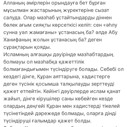
Алланың әмірлерін орындауға бет бұрған
мұсылман жастарының жүректеріне сызат
салуда. Олар мазһаб ұстайтындарды діннен
бөлек ағым сияқты көрсеткісі келіп: сен «әһлу
сунна уәл жамағаны» ұстанасың ба? әлде Абу
Ханифаның жолын ұстанасың ба? деген
сұрақтарын қояды.
Исламның алғашқы дәуірінде мазһабтардың
болмауы ол мазһабқа қажеттілік
болмағандығымен түсіндіруге болады. Себебі ол
кездегі дінге, Құран аяттарына, хадистерге
деген түсінік қосымша талқылауды зерттеуді
қажет етпейтін. Кейінгі дәуірлерде ислам қанат
жайып, дінге кірушілер саны көбейген кезде
олардың деңгейі Құран мен хадистерді тікелей
түсінетіндей дәрежеде болмады, оларға дінді
түсіндіруші ғалымдар қажет болды.