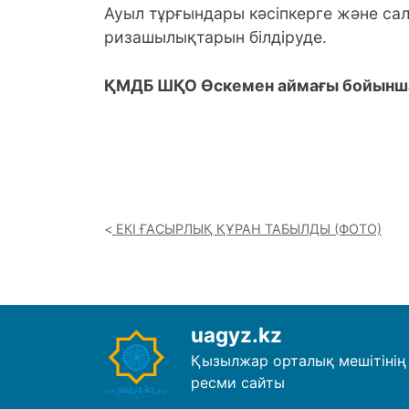
Ауыл тұрғындары кәсіпкерге және сал
ризашылықтарын білдіруде.
ҚМДБ ШҚО Өскемен аймағы бойынша
ЕКІ ҒАСЫРЛЫҚ ҚҰРАН ТАБЫЛДЫ (ФОТО)
uagyz.kz
Қызылжар орталық мешітінің
ресми сайты