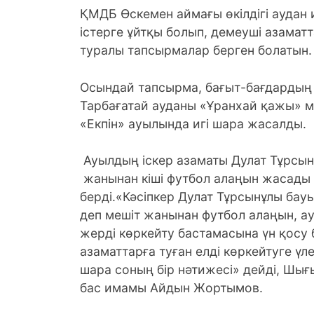
ҚМДБ Өскемен аймағы өкілдігі аудан
істерге ұйтқы болып, демеуші азаматт
туралы тапсырмалар берген болатын.
Осындай тапсырма, бағыт-бағдардың
Тарбағатай ауданы «Ұранхай қажы» м
«Екпін» ауылында игі шара жасалды.
Ауылдың іскер азаматы Дулат Тұрсы
жанынан кіші футбол алаңын жасады 
берді.«Кәсіпкер Дулат Тұрсынұлы бау
деп мешіт жанынан футбол алаңын, ауы
жерді көркейту бастамасына үн қосу б
азаматтарға туған елді көркейтуге ү
шара соның бір нәтижесі» дейді, Шы
бас имамы Айдын Жортымов.