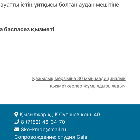
ауатты істің ұйтқысы болған аудан мешітіне
 баспасөз қызметі
Қажылық мерзіміне 30 мың медициналық
қызметкерлер жұмылдырылады
Қызылжар қ., К.Сүтішев көш. 40
8 (7152) 46-34-70
Sko-kmdb@mail.ru
Сопровождение:
студия Gala