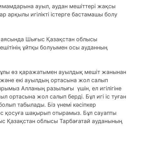
 имамдарына ауыл, аудан мешіттері жақсы
ар арқылы игілікті істерге бастамашы болу
 аясында Шығыс Қазақстан облысы
ешітінің ұйтқы болуымен осы ауданның
нұлы өз қаражатымен ауылдық мешіт жанынан
және екі ауылдың ортасына жол салып
ырымыз Алланың разылығы үшін, ел игілігіне
л ортасына жол салып берді. Бұл игі іс туған
олып табылады. Біз үнемі кәсіпкер
лес қосуға шақырып отырамыз. Бұл сауапты
ғыс Қазақстан облысы Тарбағатай ауданының