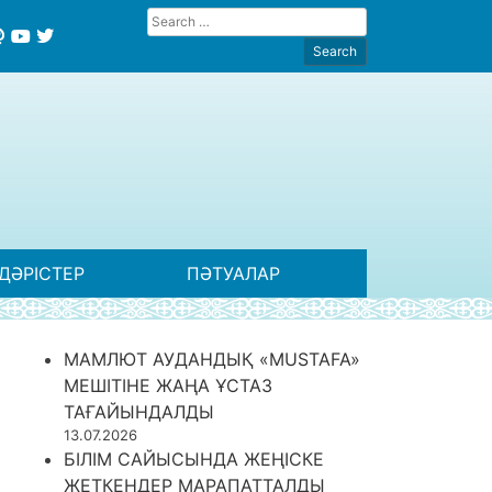
ДӘРІСТЕР
ПӘТУАЛАР
МАМЛЮТ АУДАНДЫҚ «MUSTAFA»
МЕШІТІНЕ ЖАҢА ҰСТАЗ
ТАҒАЙЫНДАЛДЫ
13.07.2026
БІЛІМ САЙЫСЫНДА ЖЕҢІСКЕ
ЖЕТКЕНДЕР МАРАПАТТАЛДЫ