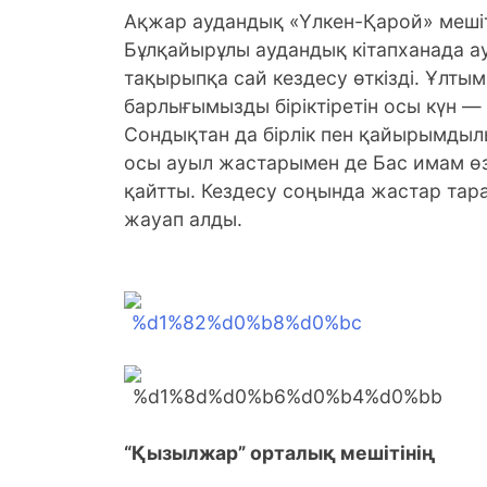
Ақжар аудандық «Үлкен-Қарой» мешіт
Бұлқайырұлы аудандық кітапханада а
тақырыпқа сай кездесу өткізді.
Ұлтымы
барлығымызды біріктіретін осы күн — 
Сондықтан да бірлік пен қайырымдылы
осы ауыл жастарымен де Бас имам өз
қайтты. Кездесу соңында жастар та
жауап алды.
“Қызылжар” орталық мешітінің