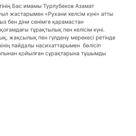
інің Бас имамы Турлубеков Азамат
уыл жастарымен «Рухани келсім күні» атты
з бен діни сенімге қарамастан
қоғамдағы тұрақтылық пен келісім күні.
қ, жақсылық пен гүлдену мерекесі ретінде
інің пайдалы насихаттарымен бөлісіп
рапынан қойылған сұрақтарына тұшымды