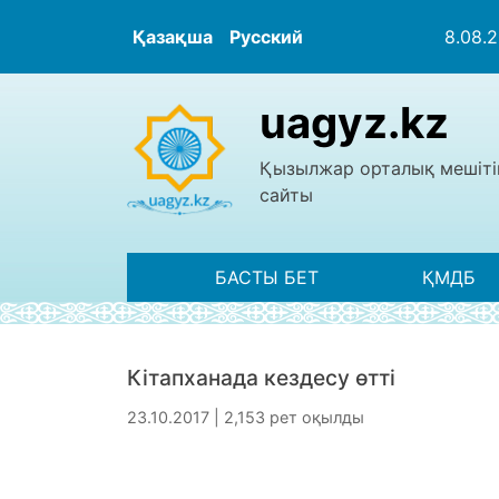
Қазақша
Русский
8.08.
uagyz.kz
Қызылжар орталық мешіті
сайты
БАСТЫ БЕТ
ҚМДБ
Кітапханада кездесу өтті
23.10.2017 | 2,153 рет оқылды