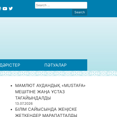
ДӘРІСТЕР
ПӘТУАЛАР
МАМЛЮТ АУДАНДЫҚ «MUSTAFA»
МЕШІТІНЕ ЖАҢА ҰСТАЗ
ТАҒАЙЫНДАЛДЫ
13.07.2026
БІЛІМ САЙЫСЫНДА ЖЕҢІСКЕ
ЖЕТКЕНДЕР МАРАПАТТАЛДЫ