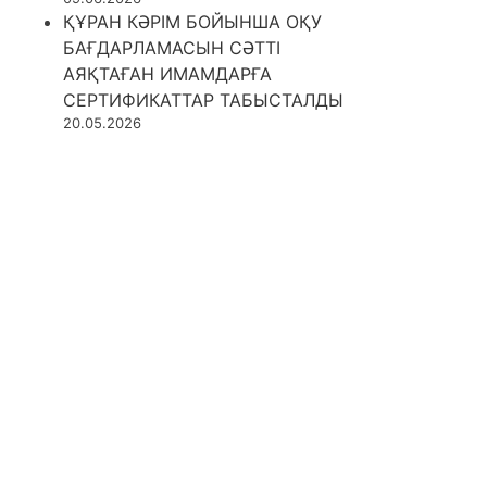
ҚҰРАН КӘРІМ БОЙЫНША ОҚУ
БАҒДАРЛАМАСЫН СӘТТІ
АЯҚТАҒАН ИМАМДАРҒА
СЕРТИФИКАТТАР ТАБЫСТАЛДЫ
20.05.2026