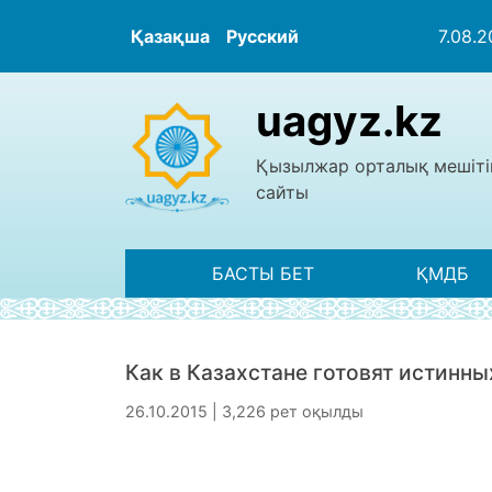
Қазақша
Русский
7.08.
uagyz.kz
Қызылжар орталық мешіті
сайты
БАСТЫ БЕТ
ҚМДБ
Как в Казахстане готовят истинны
26.10.2015 | 3,226 рет оқылды