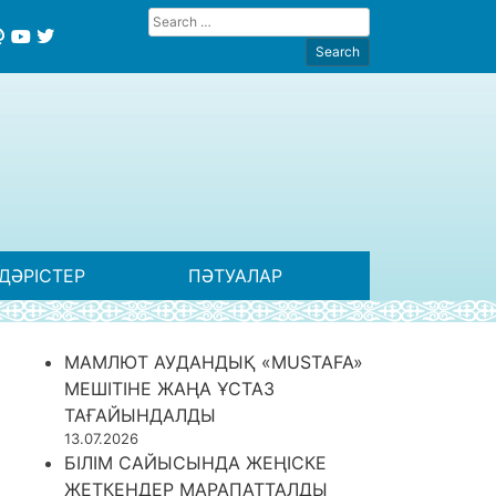
ДӘРІСТЕР
ПӘТУАЛАР
МАМЛЮТ АУДАНДЫҚ «MUSTAFA»
МЕШІТІНЕ ЖАҢА ҰСТАЗ
ТАҒАЙЫНДАЛДЫ
13.07.2026
БІЛІМ САЙЫСЫНДА ЖЕҢІСКЕ
ЖЕТКЕНДЕР МАРАПАТТАЛДЫ