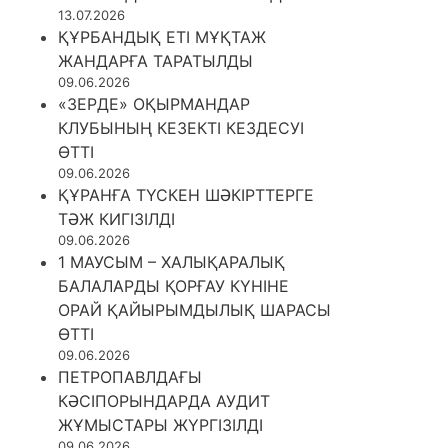
13.07.2026
ҚҰРБАНДЫҚ ЕТІ МҰҚТАЖ
ЖАНДАРҒА ТАРАТЫЛДЫ
09.06.2026
«ЗЕРДЕ» ОҚЫРМАНДАР
КЛУБЫНЫҢ КЕЗЕКТІ КЕЗДЕСУІ
ӨТТІ
09.06.2026
ҚҰРАНҒА ТҮСКЕН ШӘКІРТТЕРГЕ
ТӘЖ КИГІЗІЛДІ
09.06.2026
1 МАУСЫМ – ХАЛЫҚАРАЛЫҚ
БАЛАЛАРДЫ ҚОРҒАУ КҮНІНЕ
ОРАЙ ҚАЙЫРЫМДЫЛЫҚ ШАРАСЫ
ӨТТІ
09.06.2026
ПЕТРОПАВЛДАҒЫ
КӘСІПОРЫНДАРДА АУДИТ
ЖҰМЫСТАРЫ ЖҮРГІЗІЛДІ
09.06.2026