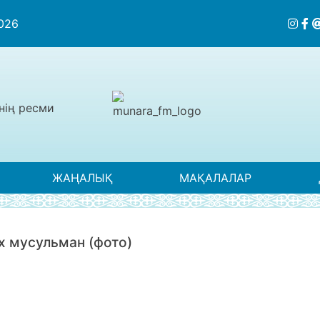
2026
нің ресми
ЖАҢАЛЫҚ
МАҚАЛАЛАР
х мусульман (фото)