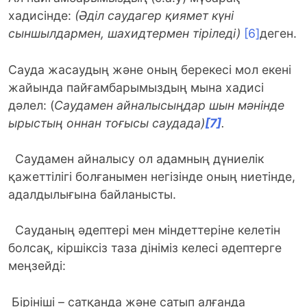
хадисінде:
(Әділ саудагер қиямет күні
сыншылдармен, шахидтермен тіріледі)
[6]
деген.
Сауда жасаудың және оның берекесі мол екені
жайында пайғамбарымыздың мына хадисі
дәлел: (
Саудамен айналысыңдар шын мәнінде
ырыстың оннан тоғысы саудада)
[7]
.
Саудамен айналысу ол адамның дүниелік
қажеттілігі болғанымен негізінде оның ниетінде,
адалдылығына байланысты.
Сауданың әдептері мен міндеттеріне келетін
болсақ, кіршіксіз таза дініміз келесі әдептерге
меңзейді:
Бірінішi – cатқанда және сатып алғанда