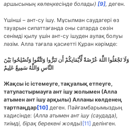
аршысының көлеңкесінде болады)
[9]
,
деген.
Үшінші – ант-cу ішу. Мұсылман саудагері өз
тауарын сипаттағанда оны сатарда сөзін
сенімді қылу үшін ант-су ішуден аулақ болуы
ләзім. Алла тағала қасиетті Құран кәрімде:
وَلَا تَجْعَلُوا اللَّهَ عُرْضَةً لِّأَيْمَانِكُمْ أَن تَبَرُّوا وَتَتَّقُوا وَتُصْلِحُوا بَيْنَ
النَّاسِ
وَاللَّهُ سَمِيعٌ عَلِيمٌ
Жақсы іс істемеуге, тақуалық етпеуге,
татуластырмауға ант ішу жолымен (Алла
атымен ант ішу арқылы) Алланы көлденең
тартпаңдар
[10]
деген. Пайғамбарымыздың
хадисінде: (
Алла атымен ант ішу (саудада),
тиімді, бірақ берекені жояды
)
[11]
делінген.