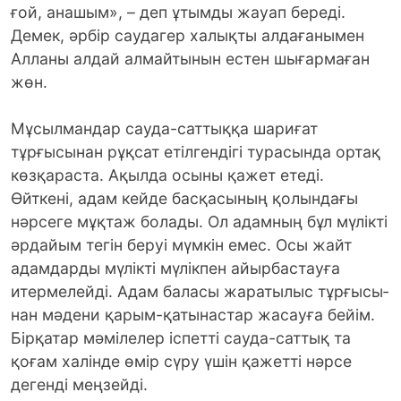
ғой, анашым», – деп ұтымды жауап береді.
Демек, әрбір саудагер халықты алдағанымен
Алланы алдай алмайтынын естен шығармаған
жөн.
Мұсылмандар сауда-саттыққа шариғат
тұрғысынан рұқсат етілгендігі турасында ор­тақ
көзқараста. Ақылда осыны қажет етеді.
Өйткені, адам кейде басқасының қолындағы
нәрсеге мұқтаж болады. Ол адамның бұл мү­лікті
әрдайым тегін беруі мүмкін емес. Осы жайт
адамдарды мүлікті мүлікпен айырбастауға
итермелейді. Адам баласы жаратылыс тұрғысы­
нан мәдени қарым-қатынастар жасауға бейім.
Бірқатар мәмілелер іспетті сауда-саттық та
қоғам халінде өмір сүру үшін қажетті нәрсе
дегенді меңзейді.