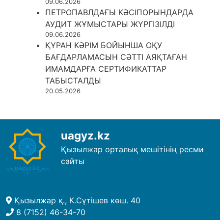
09.06.2026
ПЕТРОПАВЛДАҒЫ КӘСІПОРЫНДАРДА
АУДИТ ЖҰМЫСТАРЫ ЖҮРГІЗІЛДІ
09.06.2026
ҚҰРАН КӘРІМ БОЙЫНША ОҚУ
БАҒДАРЛАМАСЫН СӘТТІ АЯҚТАҒАН
ИМАМДАРҒА СЕРТИФИКАТТАР
ТАБЫСТАЛДЫ
20.05.2026
uagyz.kz
Қызылжар орталық мешітінің ресми
сайты
Қызылжар қ., К.Сүтішев көш. 40
8 (7152) 46-34-70