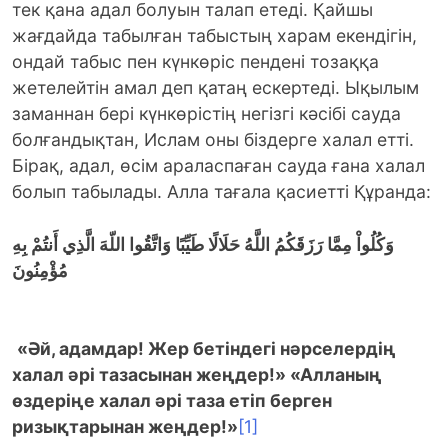
тек қана адал болуын талап етеді. Қайшы
жағдайда табылған табыстың харам екендігін,
ондай табыс пен күнкөріс пендені тозаққа
жетелейтін амал деп қатаң ескертеді. Ықылым
заманнан бері күнкөрістің негізгі кәсібі сауда
болғандықтан, Ислам оны біздерге халал етті.
Бірақ, адал, өсім араласпаған сауда ғана халал
болып табылады. Алла тағала қасиетті Құранда:
وَكُلُواْ مِمَّا رَزَقَكُمُ اللَّهُ حَلَالًا طَيِّبًا وَاتَّقُوا اللّهَ الَّذِي أَنتُمْ بِهِ
مُؤْمِنُونَ
«Әй, адамдар! Жер бетіндегі нәрселердің
халал әрі тазасынан жеңдер!» «Алланың
өздеріңе халал әрі таза етіп берген
ризықтарынан жеңдер!»
[1]