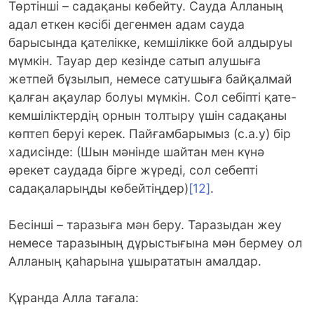
Төртінші – cадақаны көбейту. Сауда Алланың
адал еткен кәсібі дегенмен адам сауда
барысында қателікке, кемшілікке бой алдыруы
мүмкін. Тауар дер кезінде сатып алушыға
жетпей бұзылып, немесе сатушыға байқалмай
қалған ақаулар болуы мүмкін. Сол себіпті қате-
кемшіліктердің орнын толтыру үшін садақаны
көптеп беруі керек. Пайғамбарымыз (с.а.у) бір
хадисінде: (Шын мәнінде шайтан мен күнә
әрекет саудада бірге жүреді, сол себепті
садақаларыңды көбейтіңдер)
[12]
.
Бесінші – таразыға мән беру. Таразыдан жеу
немесе таразының дұрыстығына мән бермеу ол
Алланың қаһарына ұшырататын амалдар.
Құранда Алла тағала: