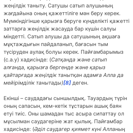
жеңілдік таныту. Сатушы сатып алушының
жағдайына оның қажеттіліге мән беру керек.
Мүмкіндігінше қарызға беруге күнделікті қажетті
заттарға жеңілдік жасауда бар күшін салуы
міндетті. Сатып алушы да сатушының ақшаға
мұқтаждығын пайдаланып, бағасын тым
түсіруден аулақ болуы керек. Пайғамбарымыз
(с.а.у) хадисінде: (
Сатқанда және сатып
алғанда, қарызға бергенде және қарыз
қайтарғада жеңілдік танытқан адамға Алла да
мейірімділік танытады)
[8]
деген.
Екінші – cаудадағы сыншылдық. Тауардың түрін
оның сапасын, кем-кетік тұстарын ашық баян
етуі тиіс. Оны шамадан тыс асыра сипаттау ол
мұсылман саудагеріне жат қылық. Пайғамбар
хадисінде: (
Әділ саудагер қиямет күні Алланың