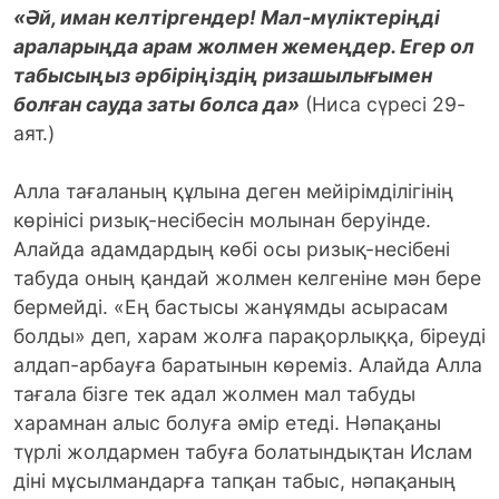
«Әй, иман келтіргендер! Мал-мүліктеріңді
араларыңда арам жолмен жемеңдер. Егер ол
табысыңыз әрбіріңіздің ризашылығымен
болған сауда заты болса да»
(Ниса сүресі 29-
аят.)
Алла тағаланың құлына деген мейірімділігінің
көрінісі ризық-несібесін молынан беруінде.
Алайда адамдардың көбі осы ризық-несібені
табуда оның қандай жолмен келгеніне мән бере
бермейді. «Ең бастысы жанұямды асырасам
болды» деп, харам жолға парақорлыққа, біреуді
алдап-арбауға баратынын көреміз. Алайда Алла
тағала бізге тек адал жолмен мал табуды
харамнан алыс болуға әмір етеді. Нәпақаны
түрлі жолдармен табуға болатындықтан Ислам
діні мұсылмандарға тапқан табыс, нәпақаның