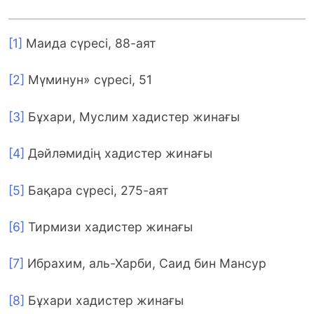
[1]
Маида сүресі, 88-аят
[2]
Мүминун» сүресі, 51
[3]
Бұхари, Муслим хадистер жинағы
[4]
Дәйләмидің хадистер жинағы
[5]
Бақара сүресі, 275-аят
[6]
Тирмизи хадистер жинағы
[7]
Ибрахим, аль-Харби, Саид бин Мансур
[8]
Бұхари хадистер жинағы