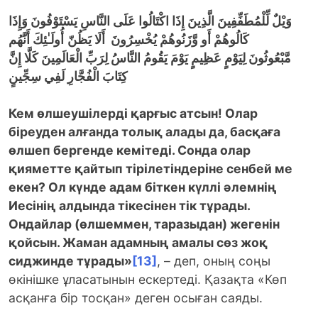
وَيْلٌ لِّلْمُطَفِّفِينَ
الَّذِينَ إِذَا اكْتَالُوا عَلَى النَّاسِ يَسْتَوْفُونَ
وَإِذَا
كَالُوهُمْ أَو وَّزَنُوهُمْ يُخْسِرُونَ
أَلَا يَظُنّ
أُولَـٰئِكَ أَنَّهُم
مَّبْعُوثُونَ
لِيَوْمٍ عَظِيمٍ
يَوْمَ يَقُومُ النَّاسُ لِرَبِّ الْعَالَمِينَ
كَلَّا إِنَّ
كِتَابَ الْفُجَّارِ لَفِي سِجِّينٍ
Кем өлшеушілерді қарғыс атсын! Олар
біреуден алғанда толық алады да, басқаға
өлшеп бергенде кемітеді. Сонда олар
қияметте қайтып тірілетіндеріне сенбей ме
екен? Ол күнде адам біткен күллі әлемнің
Иесінің алдында тікесінен тік тұрады.
Ондайлар (өлшеммен, таразыдан) жегенін
қойсын. Жаман адамның амалы сөз жоқ
сиджинде тұрады»
[13]
, – деп, оның соңы
өкінішке ұласатынын ескертеді. Қазақта «Көп
асқанға бір тосқан» деген осыған саяды.