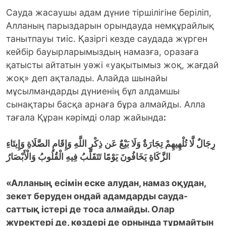
Сауда жасаушы адам дүние тіршілігіне беріліп,
Алланың парыздарын орындауда немқұрайлық
танытпауы тиіс. Қазіргі кезде саудада жүрген
кейбір бауырларымыздың намазға, оразаға
қатысты айтатын уәжі «уақытымыз жоқ, жағдай
жоқ» деп ақталады. Алайда шынайы
мұсылмандарды дүниенің бұл алдамшы
сынақтары басқа арнаға бұра алмайды. Алла
тағала Құран кәрімді олар жайында
:
رِجَالٌ لَّا تُلْهِيهِمْ تِجَارَةٌ وَلَا بَيْعٌ عَن ذِكْرِ اللَّهِ وَإِقَامِ الصَّلَاةِ وَإِيتَاءِ
الزَّكَاةِ يَخَافُونَ يَوْمًا تَتَقَلَّبُ فِيهِ الْقُلُوبُ وَالْأَبْصَارُ
«Алланың есімін еске алудан, намаз оқудан,
зекет беруден ондай адамдарды сауда-
саттық істері де тоса алмайды. Олар
жүректері де, көздері де орнында тұрмайтын