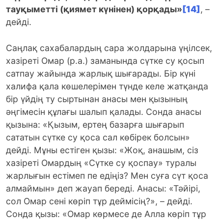
тауқыметті (қиямет күнінен) қорқады»
[14]
, –
дейді.
Саңлақ сахабалардың сара жолдарына үңілсек,
хазіреті Омар (р.а.) заманында сүтке су қосып
сатпау жайында жарлық шығарады. Бір күні
халифа қала көшелерімен түнде келе жатқанда
бір үйдің ту сыртынан анасы мен қызының
әңгімесін құлағы шалып қалады. Сонда анасы
қызына: «Қызым, ертең базарға шығарып
сататын сүтке су қоса сал көбірек болсын»
дейді. Мұны естіген қызы: «Жоқ, анашым, сіз
хазіреті Омардың «Сүтке су қоспау» туралы
жарлығын естімеп пе едіңіз? Мен суға сүт қоса
алмаймын» деп жауап береді. Анасы: «Тәйірі,
сол Омар сені көріп тұр деймісің?», – дейді.
Сонда қызы: «Омар көрмесе де Алла көріп тұр