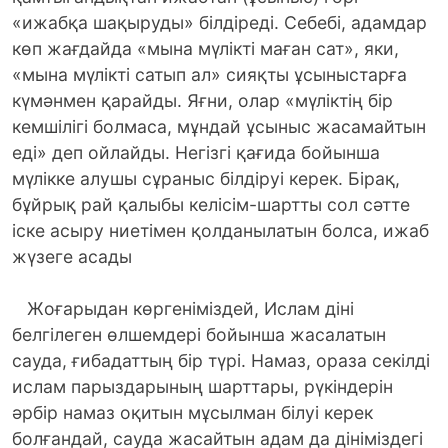
«ижабқа шақыруды» білдіреді. Себебі, адамдар
көп жағдайда «мына мүлікті маған сат», яки,
«мына мүлікті сатып ал» сияқты ұсыныстарға
күмәнмен қарайды. Яғни, олар «мүліктің бір
кемшілігі болмаса, мұндай ұсыныс жасамайтын
еді» деп ойлайды. Негізгі қағида бойынша
мүлікке алушы сұраныс білдіруі керек. Бірақ,
бұйрық рай қалыбы келісім-шартты сол сәтте
іске асыру ниетімен қолданылатын болса, ижаб
жүзеге асады
Жоғарыдан көргеніміздей, Ислам діні
белгілеген өлшемдері бойынша жасалатын
сауда, ғибадаттың бір түрі. Намаз, ораза секілді
ислам парыздарының шарттары, рүкіндерін
әрбір намаз оқитын мұсылман білуі керек
болғандай, сауда жасайтын адам да дініміздегі