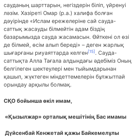
сауданың шарттарын, негіздерін біліп, үйренуі
ләзім. Хазіреті Омар (р.а.) халифа болған
дәуірінде «Ислам ережелеріне сай сауда-
саттық жасауды білмейтін адам біздің
базарымызда сауда жасамасын. Өйткені ол өзі
де білмей, өсім алып береді» – деген жарлық
[15]
шығарғаны риуаяттарда келген
. Сауда-
саттықта Алла Тағала алдындағы әдебіміз Оның
белгілеген шектеулері мен тыйымдарынан
қашып, жүктеген міндеттемелерін бұлжытпай
орындау арқылы болмақ.
СҚО бойынша өкіл имам,
«Қызылжар» орталық мешітінің Бас имамы
Дүйсенбай Кенжетай қажы Байкемелұлы