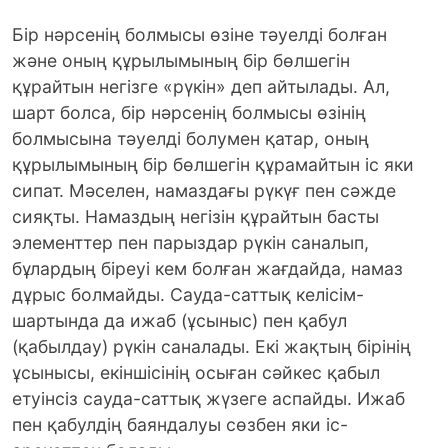
Бір нәрсенің болмысы өзіне тәуелді болған
және оның құрылымының бір бөлшегін
құрайтын негізге «рүкін» деп айтылады. Ал,
шарт болса, бір нәрсенің болмысы өзінің
болмысына тәуелді болумен қатар, оның
құрылымының бір бөлшегін құрамайтын іс яки
сипат. Мәселен, намаздағы рүкүғ пен сәжде
сияқты. Намаздың негізін құрайтын басты
элементтер пен парыздар рүкін саналып,
бұлардың біреуі кем болған жағдайда, намаз
дұрыс болмайды. Сауда-саттық келісім-
шартында да ижаб (ұсыныс) пен қабул
(қабылдау) рүкін саналады. Екі жақтың бірінің
ұсынысы, екіншісінің осыған сәйкес қабыл
етуінсіз сауда-саттық жүзеге аспайды. Ижаб
пен қабулдің баяндалуы сөзбен яки іс-