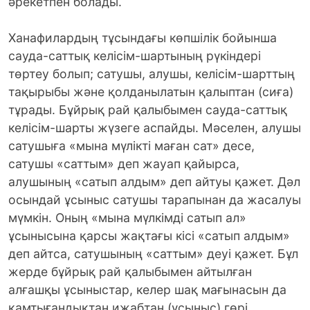
әрекетпен болады.
Ханафилардың тұсындағы көпшілік бойынша
сауда-саттық келісім-шартының рүкіндері
төртеу болып; сатушы, алушы, келісім-шарттың
тақырыбы және қолданылатын қалыптан (сиға)
тұрады. Бұйрық рай қалыбымен сауда-саттық
келі­сім-шарты жүзеге аспайды. Мәселен, алу­­шы
сатушыға «мына мүлікті маған сат» десе,
сатушы «саттым» деп жауап қайырса,
алушының «сатып алдым» деп айтуы қажет. Дәл
осындай ұсыныс сатушы тарапынан да жасалуы
мүмкін. Оның «мына мүлкімді сатып ал»
ұсынысына қарсы жақтағы кісі «сатып алдым»
деп айтса, сатушының «саттым» деуі қажет. Бұл
жерде бұйрық рай қалыбымен айтылған
алғашқы ұсыныстар, келер шақ мағынасын да
қамтығандықтан ижабтан (ұсыныс) гөрі