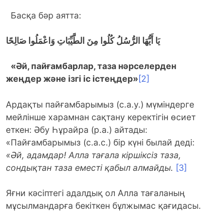
Басқа бәр аятта:
يَا أَيُّهَا الرُّسُلُ كُلُوا مِنَ الطَّيِّبَاتِ وَاعْمَلُوا صَالِحًا
«Әй, пайғамбарлар, таза нәрселерден
жеңдер және ізгі іс істеңдер»
[2]
Ардақты пайғамбарымыз (с.а.у.) мүміндерге
мейлінше харамнан сақтану керектігін өсиет
еткен: Әбу Һұрайра (р.а.) айтады:
«Пайғамбарымыз (с.а.с.) бір күні былай деді:
«Әй, адамдар! Алла тағала кіршіксіз таза,
сондықтан таза еместі қабыл алмайды.
[3]
Яғни кәсіптегі адалдық ол Алла тағаланың
мұсылмандарға бекіткен бұлжымас қағидасы.