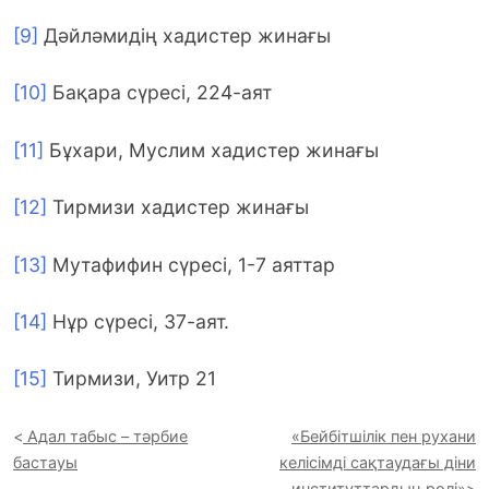
[9]
Дәйләмидің хадистер жинағы
[10]
Бақара сүресі, 224-аят
[11]
Бұхари, Муслим хадистер жинағы
[12]
Тирмизи хадистер жинағы
[13]
Мутафифин сүресі, 1-7 аяттар
[14]
Нұр сүресі, 37-аят.
[15]
Тирмизи, Уитр 21
Адал табыс – тәрбие
«Бейбітшілік пен рухани
бастауы
келісімді сақтаудағы діни
институттардың рөлі»