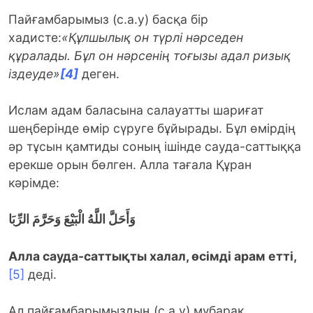
Пайғамбарымыз (с.а.у) басқа бір
хадисте:
«Құлшылық он түрлі нәрседен
құралады. Бұл он нәрсенің тоғызы адал ризық
іздеуде»
[4]
деген.
Ислам адам баласына салауатты шариғат
шеңберінде өмір сүруге бұйырады. Бұл өмірдің
әр тұсын қамтиды соның ішінде сауда-саттыққа
ерекше орын бөлген. Алла тағала Құран
кәрімде:
وَأَحَلَّ اللَّهُ الْبَيْعَ وَحَرَّمَ الرِّبَا
Алла сауда-саттықты халал, өсімді арам етті,
[5]
деді.
Ал пайғамбарымыздың (с.а.у) мүбарақ