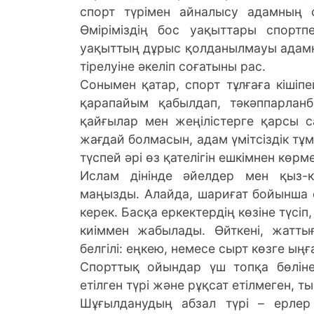
спорт түрімен айналысу адамның с
Өміріміздің бос уақыттары спорт
уақыттың дұрыс қолданылмауы адамн
тірелуіне әкеліп соғатыны рас.
Сонымен қатар, спорт тұлғаға кішіпей
қарапайым қабылдап, тәкәппарланб
қайғылар мен жеңілістерге қарсы с
жағдай болмасын, адам үмітсіздік т
түспей әрі өз қателігін ешкімнен көр
Ислам дінінде әйелдер мен қыз-к
маңызды. Алайда, шариғат бойынша 
керек. Басқа еркектердің көзіне түсіп,
киіммен жабылады. Өйткені, жатты
белгілі: еңкею, немесе сырт көзге ыңғ
Спорттық ойындар үш топқа бөлінед
етілген түрі және рұқсат етілмеген, т
Шұғылданудың абзал түрі – ерлер