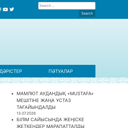
ДӘРІСТЕР
ПӘТУАЛАР
МАМЛЮТ АУДАНДЫҚ «MUSTAFA»
МЕШІТІНЕ ЖАҢА ҰСТАЗ
ТАҒАЙЫНДАЛДЫ
13.07.2026
БІЛІМ САЙЫСЫНДА ЖЕҢІСКЕ
ЖЕТКЕНДЕР МАРАПАТТАЛДЫ