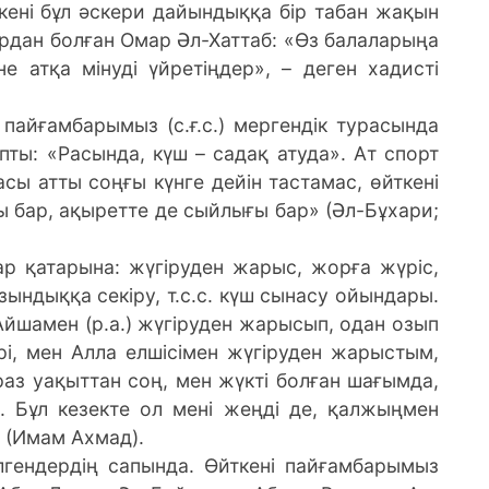
ткені бұл әскери дайындыққа бір табан жақын
ардан болған Омар Әл-Хаттаб: «Өз балаларыңа
е атқа мінуді үйретіңдер», – деген хадисті
 пайғамбарымыз (с.ғ.с.) мергендік турасында
пты: «Расында, күш – садақ атуда». Ат спорт
ласы атты соңғы күнге дейін тастамас, өйткені
ы бар, ақыретте де сыйлығы бар» (Әл-Бұхари;
дар қатарына: жүгіруден жарыс, жорға жүріс,
ұзындыққа секіру, т.с.с. күш сынасу ойындары.
і Айшамен (р.а.) жүгіруден жарысып, одан озып
дері, мен Алла елшісімен жүгіруден жарыстым,
іраз уақыттан соң, мен жүкті болған шағымда,
 Бұл кезекте ол мені жеңді де, қалжыңмен
ді (Имам Ахмад).
лгендердің сапында. Өйткені пайғамбарымыз