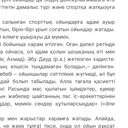
тетін демалыс түрі және спортқа жатқызуға
м салынған спорттық ойындарға адам ауыр
ын, бірін-бірі ұрып соғатын ойындар жатады.
рі өлімге ұшырауы да мүмкін.
б бойынша харам етілген. Оған дәлел ретінде
да ойнаса, ол адам қолын шошқаның еті мен
; Ахмад). Әбу Дауд (р.а.) жеткізген хадисте:
ың елшісін тыңдамаған болады»,– делінген.
ебебі – ойыншылар сәттілікке жүгінеді, ал бұл
дай болып табылады. Алла тағала қасиетті
ен! Расында мас қылатын ішімдіктер, құмар
ын жебелер шайтанның лас іс-әрекеттерінен
дар, мүмкін сендер құтыларсыңдар» («Әли
лер мен жарыстар харамға жатады. Алайда,
 не жеке тұлға) тіксе, онда ол ойын рұқсат