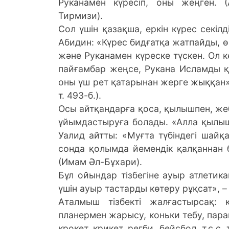
Руканамен күресіп, оны жеңген. (
Тирмизи).
Сол үшін қазақша, еркін күрес секілд
Абидин: «Күрес бидғатқа жатпайды, 
және Руканамен күреске түскен. Ол к
пайғамбар жеңсе, Рукана Исламды 
оны үш рет қатарынан жерге жыққан».
т. 493-б.).
Осы айтқандарға қоса, қылышпен, же
ұйымдастыруға болады. «Алла қылышы
Уалид айтты: «Муғта түбіндегі шай
сонда қолымда йемендік қалқаннан б
(Имам Әл-Бұхари).
Бұл ойындар тізбегіне ауыр атлетик
үшін ауыр тастарды көтеру рұқсат», – 
Аталмыш тізбекті жалғастырсақ: 
планермен жарысу, коньки тебу, пара
крокет, крикет, регби, бейсбол, т.с.с