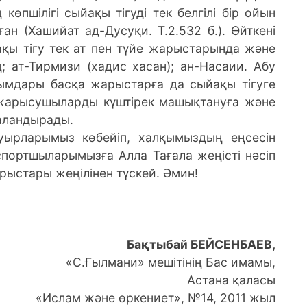
көпшілігі сыйақы тігуді тек белгілі бір ойын
ған (Хашийат ад-Дусуқи. Т.2.532 б.). Өйткені
йақы тігу тек ат пен түйе жарыстарында және
; ат-Тирмизи (хадис хасан); ан-Насаии. Абу
ымдары басқа жарыстарға да сыйақы тігуге
 жарысушыларды күштірек машықтануға және
аландырады.
уырларымыз көбейіп, халқымыздың еңсесін
 спортшыларымызға Алла Тағала жеңісті нәсіп
арыстары жеңілінен түскей. Әмин!
Бақтыбай БЕЙСЕНБАЕВ,
«С.Ғылмани» мешітінің Бас имамы,
Астана қаласы
«Ислам және өркениет», №14, 2011 жыл