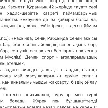
айбынды болуы үшін, спортқа ерекше көңіл
ы. Қасиетті Құранның 42 жерінде «қуат» сөзі
ен хадис-шәріпте хазреті пайғамбарымыз
ланысты: «Екеуінде де өз қайыры болса да,
н жақынырақ және сүйіктірек», – деген (Имам
ғ.с.): «Расында, сенің Раббыңда сенен ақысы
 бар, және сенің әйеліңнің сенен ақысы бар,
бар, сол үшін сен ақысы барлардың ақысына
ам Мүслім). Демек, спорт – ағзаларымыздың
лы өтелмек.
, ағзадағы зиянды қалдық заттардың сыртқа
юда май жасушаларының еруіне септігін
ап, қан айналымымызды жақсарту, біздің ойлау
еді.
көптеген психикалық аурулар мен түрлі
дем болады. Жүрек пен бұлшықеттерді
алыспайтын адамға назар салсақ не көреміз: