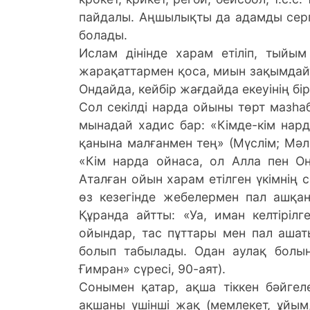
пайдалы. Аңшылықты да адамды сергі
болады.
Ислам дінінде харам етіліп, тыйы
жарақаттармен қоса, миын зақымдайт
Ондайда, кейбір жағдайда екеуінің бі
Сол секілді нарда ойыны төрт мазһа
мынадай хадис бар: «Кімде-кім нар
қанына малғанмен тең» (Мүслім; Мәлік
«Кім нарда ойнаса, ол Алла пен Он
Аталған ойын харам етілген үкімнің с
өз кезегінде жебелермен пал ашқан
Құранда айтты: «Уа, иман келтірілг
ойындар, тас пұттары мен пал ашат
болып табылады. Одан аулақ болың
Ғимран» сүресі, 90-аят).
Сонымен қатар, ақша тіккен бәйге
ақшаны үшінші жақ (мемлекет, ұйым,