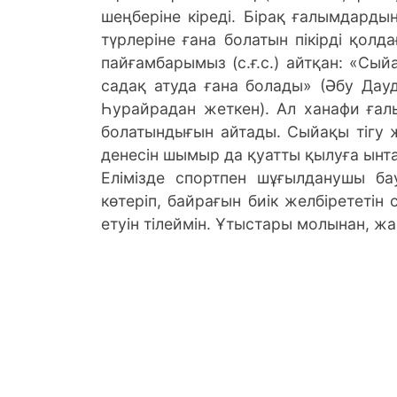
шеңберіне кіреді. Бірақ ғалымдардың 
түрлеріне ғана болатын пікірді қолда
пайғамбарымыз (с.ғ.с.) айтқан: «Сы
садақ атуда ғана болады» (Әбу Дауд
Һурайрадан жеткен). Ал ханафи ғал
болатындығын айтады. Сыйақы тігу
денесін шымыр да қуатты қылуға ынт
Елімізде спортпен шұғылданушы ба
көтеріп, байрағын биік желбірететін
етуін тілеймін. Ұтыстары молынан, ж