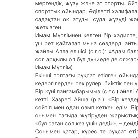
мергендік, жүзу және ат спорты. Өй
спорттық ойындар. Әділетті халифал
садақтан оқ атуды, суда жүзуді жән
жеткізген.
Имам Мүслімнен келген бір хадисте,
үш рет қайталап мына сөздерді айты
жайлы Алла елшісі (с.ғ.с.): «Адам ба
сол арқылы ол бұл дүниеде де олжас
Имам Мүслім).
Екінші топтағы рұқсат етілген ойын
кедергілерден секірулер, биіктік пен 
Бір күні пайғамбарымыз (с.ғ.с.) әйел
кетті. Хазреті Айша (р.а.): «Бір кез
сөйтіп мен одан озып кеткен едім. Б
онымен тағыда жүгіруден жарыстық.
«бұл саған сол кез үшін деді»», – дей
Сонымен қатар, күрес те рұқсат еті