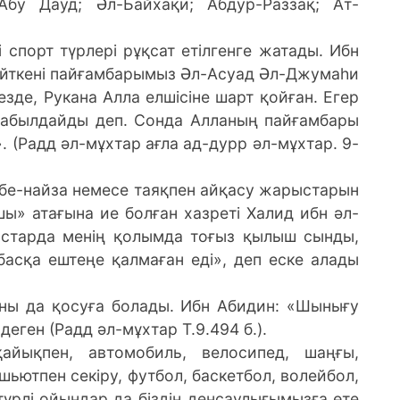
Абу Дауд; Әл-Байхақи; Абдур-Раззақ; Ат-
і спорт түрлері рұқсат етілгенге жатады. Ибн
өйткені пайғамбарымыз Әл-Асуад Әл-Джумаһи
езде, Рукана Алла елшісіне шарт қойған. Егер
қабылдайды деп. Сонда Алланың пайғамбары
 (Радд әл-мұхтар ағла ад-дурр әл-мұхтар. 9-
бе-найза немесе таяқпен айқасу жарыстарын
» атағына ие болған хазреті Халид ибн әл-
қастарда менің қолымда тоғыз қылыш сынды,
асқа ештеңе қалмаған еді», деп еске алады
аны да қосуға болады. Ибн Абидин: «Шынығу
деген (Радд әл-мұхтар Т.9.494 б.).
қайықпен, автомобиль, велосипед, шаңғы,
шьютпен секіру, футбол, баскетбол, волейбол,
. түрлі ойындар да біздің денсаулығымызға өте