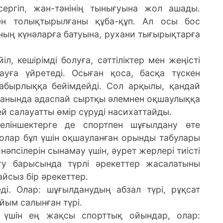
ергіп, жан-тәнінің тынығуына жол ашады.
пен толықтырылғаны құба-құп. Ал осы бос
ың күнәларға батуына, рухани тығырықтарға
іл, кешірімді болуға, сәттіліктер мен жеңісті
ауға үйретеді. Осыған қоса, басқа түскен
абырлыққа бейімдейді. Сол арқылы, қандай
ұманында адаспай сыртқы әлемнен оқшаулыққа
мей салауатты өмір сүруді насихаттайды.
еліншектерге де спортпен шұғылдану өте
олар бұл үшін оқшауланған орынды табулары
 нәпсілерін сынамау үшін, әурет жерлері тиісті
ғу барысында түрлі әрекеттер жасалатыны
айсыз бір әрекеттер.
і. Олар: шұғылданудың абзал түрі, рұқсат
ыйым салынған түрі.
 үшін ең жақсы спорттық ойындар, олар: