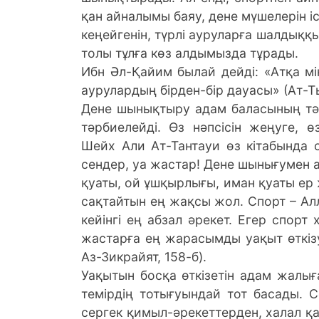
қан айналымы баяу, дене мүшелерін і
кеңейгенін, түрлі ауруларға шалдыққ
толы тұлға көз алдымызда тұрады.
Ибн Әл-Қайим былай дейді: «Атқа мі
аурулардың бірден-бір дауасы» (Ат-Т
Дене шынықтыру адам баласының тән
тәрбиелейді. Өз нәпсісін жеңуге, ө
Шейх Али Ат-Тантауи өз кітабында 
сендер, уа жастар! Дене шынығумен а
қуаты, ой ұшқырлығы, иман қуаты ер ж
сақтайтын ең жақсы жол. Спорт – Ал
кейінгі ең абзал әрекет. Егер спор
жастарға ең жарасымды уақыт өткіз
Аз-Зикрайят, 158-б).
Уақытын босқа өткізетін адам жал
темірдің тотығуындай тот басады. С
сергек қимыл-әрекеттерден, халал қа