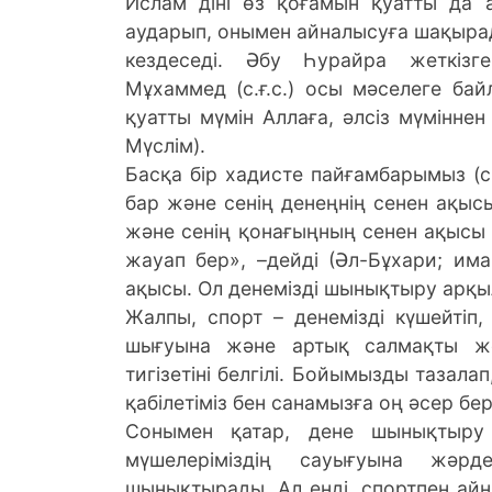
Ислам діні өз қоғамын қуатты да 
аударып, онымен айналысуға шақырад
кездеседі. Әбу Һурайра жеткізг
Мұхаммед (с.ғ.с.) осы мәселеге бай
қуатты мүмін Аллаға, әлсіз мүмінне
Мүслім).
Басқа бір хадисте пайғамбарымыз (с.
бар және сенің денеңнің сенен ақысы
және сенің қонағыңның сенен ақысы 
жауап бер», –дейді (Әл-Бұхари; им
ақысы. Ол денемізді шынықтыру арқы
Жалпы, спорт – денемізді күшейтіп
шығуына және артық салмақты жо
тигізетіні белгілі. Бойымызды тазал
қабілетіміз бен санамызға оң әсер бер
Сонымен қатар, дене шынықтыру 
мүшелеріміздің сауығуына жәр
шынықтырады. Ал енді, спортпен айн