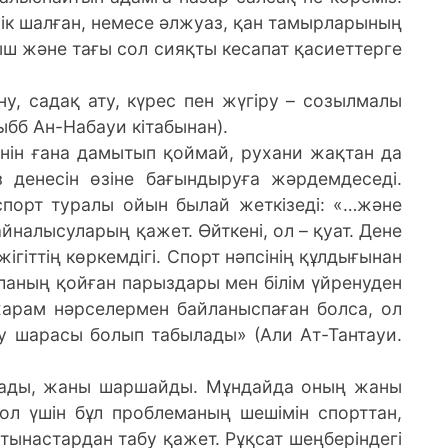
сік шалған, немесе әлжуаз, қан тамырларының
ыш және тағы сол сияқты кесапат қасиеттерге
ну, садақ ату, күрес пен жүгіру – созылмалы
ыбб Ан-Набауи кітабынан).
ін ғана дамытып қоймай, рухани жақтан да
з денесін өзіне бағындыруға жәрдемдеседі.
спорт туралы ойын былай жеткізеді: «…және
йналысуларың қажет. Өйткені, ол – қуат. Дене
ігіттің көркемдігі. Спорт нәпсінің құлдығынан
ланың қойған парыздары мен білім үйренуден
т харам нәрселермен байланыспаған болса, ол
у шарасы болып табылады» (Али Ат-Тантауи.
ығады, жаны шаршайды. Мұндайда оның жаны
ол үшін бұл проблеманың шешімін спорттан,
тынастардан табу қажет. Рұқсат шеңберіндегі