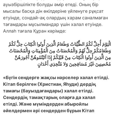
ауызбіршілікте болуды әмір етеді. Оның бір
мысалы басқа дін өкілдеріне үйленуге рұқсат
етуінде, сондай-ақ олардың харам саналмаған
тағамдары мұсылмандар үшін халал етуінде.
Аллаһ тағала Құран кәрімде:
الْيَوْمَ أُحِلَّ لَكُمُ الطَّيِّبَاتُ وَطَعَامُ الَّذِينَ أُوتُوا الْكِتَابَ حِلٌّ لَكُمْ
وَطَعَامُكُمْ حِلٌّ لَهُمْ وَالْمُحْصَنَاتُ مِنَ الْمُؤْمِنَاتِ وَالْمُحْصَنَاتُ
مِنَ الَّذِينَ أُوتُوا الْكِتَابَ مِنْ قَبْلِكُمْ إِذَا آتَيْتُمُوهُنَّ أُجُورَهُنَّ
مُحْصِنِينَ غَيْرَ مُسَافِحِينَ وَلا مُتَّخِذِي أَخْدَانٍ
«Бүгін сендерге жақсы нәрселер халал етілді.
Кітап берілген (Христиан, Яһуди) дердің
тамағы (бауыздағандары) халал етілді.
Сендердің тамақтарың оларға да халал
етілді. Және мүміндерден абыройлы
әйелдермен әрі сендерден бұрын Кітап