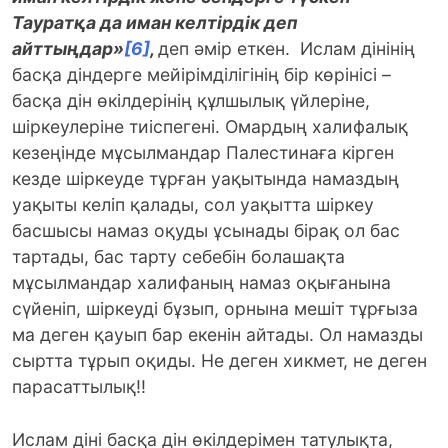
Тауратқа да иман келтірдік деп
айттыңдар»
[6]
,
деп әмір еткен. Ислам дінінің
басқа діндерге мейірімділігінің бір көрінісі –
басқа дін өкілдерінің құлшылық үйлеріне,
шіркеулеріне тиіспегені. Омардың халифалық
кезеңінде мұсылмандар Палестинаға кірген
кезде шіркеуде тұрған уақытында намаздың
уақыты келіп қалады, сол уақытта шіркеу
басшысы намаз оқуды ұсынады бірақ ол бас
тартады, бас тарту себебін болашақта
мұсылмандар халифаның намаз оқығанына
сүйеніп, шіркеуді бұзып, орнына мешіт тұрғыза
ма деген қауып бар екенін айтады. Ол намазды
сыртта тұрып оқиды. Не деген хикмет, не деген
парасаттылық!!
Ислам діні басқа дін өкілдерімен татулықта,