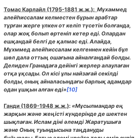
Томас Карлайл (1795-1881 ж.ж.)
:
Мұхаммед
алейһиссалам келместен бұрын арабтар
тұрған жерге үлкен от келіп түсетін болғанда,
олар жоқ болып өртеніп кетер еді. Олардан
ешқандай белгі де қалмас еді. Алайда,
Мұхммед алейһиссалам келгеннен кейін бұл
шөл дала оттың ошағына айналғандай болды.
Делиден Гранадаға дейінгі жерлер алаулаған
отқа ұқсады. Ол кісі ұлы найзағай секілді
болды, оның айналасындағы барлық адамдар
одан ұшқын алған еді»
[10]
Ганди (1869-1948 ж.ж.)
:
«Мұсылмандар ең
жарқын және жеңісті күндерінде де шектен
шықпаған. Ислам діні әлемді Жаратушыға
және Оның туындысына таңдануды
бұйырады. Батыс әлемі үрейге толы өмір сүріп