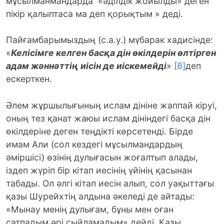
мұсылманмандарда «әділдік жойылды» деген
пікір қалыптаса ма деп қорықтым » деді.
Пайғамбарымыздың (с.а.у.) мүбарак хадисінде:
«
Келісімге келген басқа дін өкілдерін өлтірген
адам жәннәттің иісін де иіскемейді
»
[8]
деп
ескерткен.
Әлем жұршылығының ислам дініне жаппай кіруі,
оның тез қанат жаюы ислам дініндегі басқа дін
өкілдеріне деген теңдікті көрсетенді. Бірде
имам Али (сол кездегі мұсылмандардың
әміршісі) өзінің дулығасын жоғалтып алады,
іздеп жүріп бір кітап иесінің үйінің қасынан
табады. Ол әлгі кітап иесін алып, сол уақыттағы
қазы Шурейхтің алдына әкеледі де айтады:
«Мынау менің дулығам, бұны мен оған
сатпадым әрі сыйламадым» дейді. Қазы