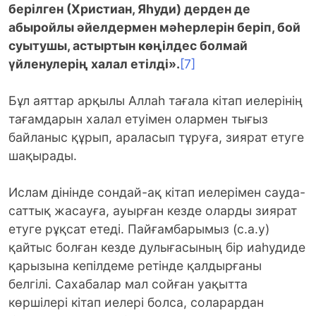
берілген (Христиан, Яһуди) дерден де
абыройлы әйелдермен мәһерлерін беріп, бой
суытушы, астыртын көңілдес болмай
үйленулерің халал етілді».
[7]
Бұл аяттар арқылы Аллаһ тағала кітап иелерінің
тағамдарын халал етуімен олармен тығыз
байланыс құрып, араласып тұруға, зиярат етуге
шақырады.
Ислам дінінде сондай-ақ кітап иелерімен сауда-
саттық жасауға, ауырған кезде оларды зиярат
етуге рұқсат етеді. Пайғамбарымыз (с.а.у)
қайтыс болған кезде дулығасының бір иаһудиде
қарызына кепілдеме ретінде қалдырғаны
белгілі. Сахабалар мал сойған уақытта
көршілері кітап иелері болса, соларардан