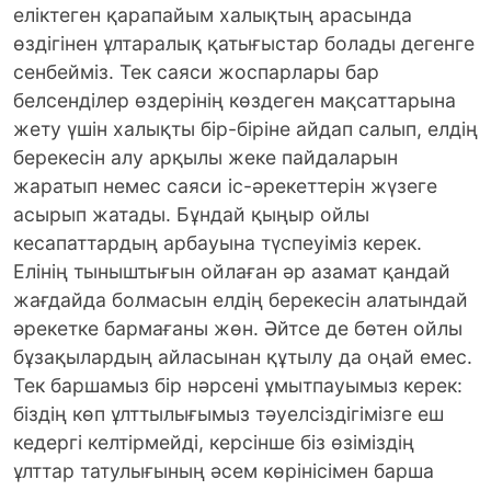
еліктеген қарапайым халықтың арасында
өздігінен ұлтаралық қатығыстар болады дегенге
сенбейміз. Тек саяси жоспарлары бар
белсенділер өздерінің көздеген мақсаттарына
жету үшін халықты бір-біріне айдап салып, елдің
берекесін алу арқылы жеке пайдаларын
жаратып немес саяси іс-әрекеттерін жүзеге
асырып жатады. Бұндай қыңыр ойлы
кесапаттардың арбауына түспеуіміз керек.
Елінің тыныштығын ойлаған әр азамат қандай
жағдайда болмасын елдің берекесін алатындай
әрекетке бармағаны жөн. Әйтсе де бөтен ойлы
бұзақылардың айласынан құтылу да оңай емес.
Тек баршамыз бір нәрсені ұмытпауымыз керек:
біздің көп ұлттылығымыз тәуелсіздігімізге еш
кедергі келтірмейді, керсінше біз өзіміздің
ұлттар татулығының әсем көрінісімен барша