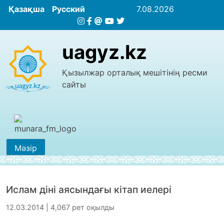
Қазақша
Русский
7.08.2026
uagyz.kz
Қызылжар орталық мешітінің ресми
сайты
Мәзір
Ислам діні аясындағы кітап иелері
12.03.2014 | 4,067 рет оқылды