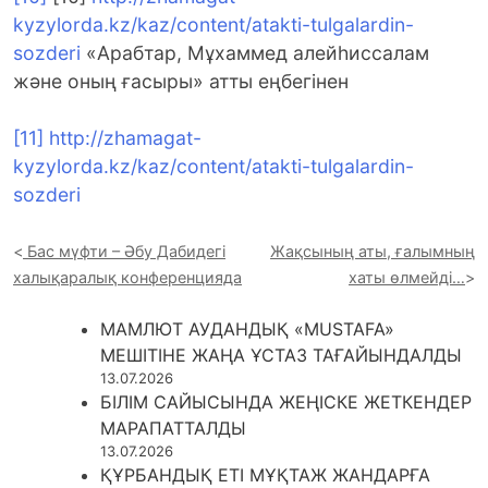
kyzylorda.kz/kaz/content/atakti-tulgalardin-
sozderi
«Арабтар, Мұхаммед алейһиссалам
және оның ғасыры» атты еңбегінен
[11]
http://zhamagat-
kyzylorda.kz/kaz/content/atakti-tulgalardin-
sozderi
Бас мүфти – Әбу Дабидегі
Жақсының аты, ғалымның
халықаралық конференцияда
хаты өлмейді…
МАМЛЮТ АУДАНДЫҚ «MUSTAFA»
МЕШІТІНЕ ЖАҢА ҰСТАЗ ТАҒАЙЫНДАЛДЫ
13.07.2026
БІЛІМ САЙЫСЫНДА ЖЕҢІСКЕ ЖЕТКЕНДЕР
МАРАПАТТАЛДЫ
13.07.2026
ҚҰРБАНДЫҚ ЕТІ МҰҚТАЖ ЖАНДАРҒА