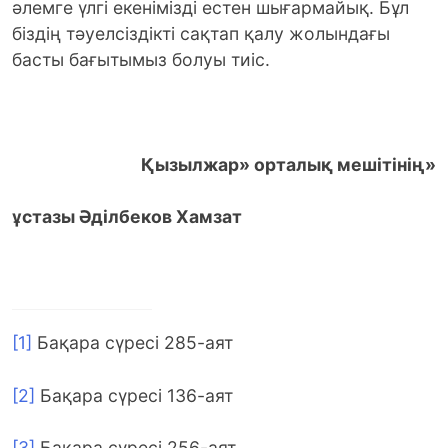
әлемге үлгі екенімізді естен шығармайық. Бұл
біздің тәуелсіздікті сақтап қалу жолындағы
басты бағытымыз болуы тиіс.
«Қызылжар» орталық мешітінің
ұстазы Әділбеков Хамзат
[1]
Бақара сүресі 285-аят
[2]
Бақара сүресі 136-аят
[3]
Бақара сүресі 256-аят