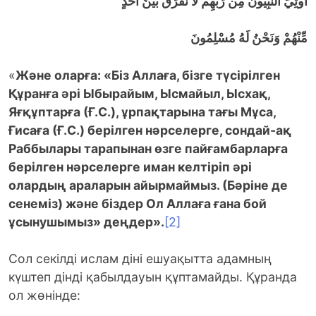
أُوتِيَ النَّبِيُّونَ مِن رَّبِّهِمْ لاَ نُفَرِّقُ بَيْنَ أَحَدٍ
مِّنْهُمْ وَنَحْنُ لَهُ مُسْلِمُونَ
«
Және оларға: «Біз Аллаға, бізге түсірілген
Құранға әрі Ыбырайым, Ысмайыл, Ысхақ,
Яғқұптарға (Ғ.С.), ұрпақтарына тағы Мұса,
Ғисаға (Ғ.С.) берілген нәрселерге, сондай-ақ
Раббылары тарапынан өзге пайғамбарларға
берілген нәрселерге иман келтіріп әрі
олардың араларын айырмаймыз. (Бәріне де
сенеміз) және біздер Ол Аллаға ғана бой
ұсынушымыз» деңдер».
[2]
Сол секілді ислам діні ешуақытта адамның
күштеп дінді қабылдауын құптамайды. Құранда
ол жөнінде: