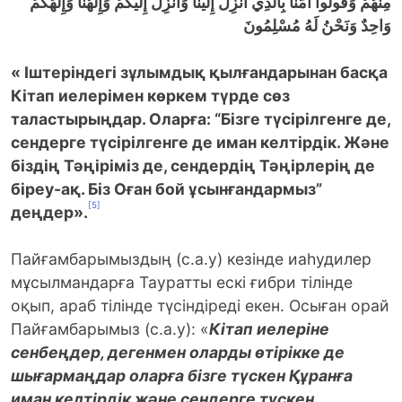
مِنْهُمْ وَقُولُوا آمَنَّا بِالَّذِي أُنزِلَ إِلَيْنَا وَأُنزِلَ إِلَيْكُمْ وَإِلَهُنَا وَإِلَهُكُمْ
وَاحِدٌ وَنَحْنُ لَهُ مُسْلِمُونَ
« Іштеріндегі зұлымдық қылғандарынан басқа
Кітап иелерімен көркем түрде сөз
таластырыңдар. Оларға: “Бізге түсірілгенге де,
сендерге түсірілгенге де иман келтірдік. Және
біздің Тәңіріміз де, сендердің Тәңірлерің де
біреу-ақ. Біз Оған бой ұсынғандармыз”
[5]
деңдер».
Пайғамбарымыздың (с.а.у) кезінде иаһудилер
мұсылмандарға Тауратты ескі ғибри тілінде
оқып, араб тілінде түсіндіреді екен. Осыған орай
Пайғамбарымыз (с.а.у): «
Кітап иелеріне
сенбеңдер, дегенмен оларды өтірікке де
шығармаңдар оларға бізге түскен Құранға
иман келтірдік және сендерге түскен