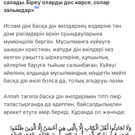
салады. Біреу оларды дос көрсе, солар
[4]
залымдар»
Ислам діні басқа дін өкілдерінің өздеріне тән
діни рәсімдерін еркін орындауларына
мүмкіншілік берген. Мұсылманға күйеуге
шыққан христиан, иаһуди дін өкілдері кез
келген уақытта шіркеулеріне, құлшылық
үйлеріне баруға тыйым салынбаған. Күйеуі
әйелінің алдында мұсылмандық міндетін мейлі
басқа дін өкілі болса да, толық атқаруы ләзім.
Аллаһ тағала басқа дін өкілдерімен тіпті пікір
таластырғанда да әдеппен, байсалдылықпен
әрекет етуге әмір береді. Құранда ол жөнінде:
وَلَا تُجَادِلُوا أَهْلَ الْكِتَابِ إِلَّا بِالَّتِي هِيَ أَحْسَنُ إِلَّا الَّذِينَ ظَلَمُوا