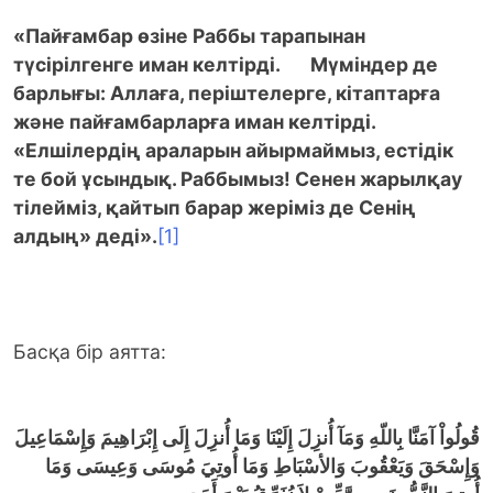
«Пайғамбар өзіне Раббы тарапынан
түсірілгенге иман келтірді. Мүміндер де
барлығы: Аллаға, періштелерге, кітаптарға
және пайғамбарларға иман келтірді.
«Елшілердің араларын айырмаймыз, естідік
те бой ұсындық. Раббымыз! Сенен жарылқау
тілейміз, қайтып барар жеріміз де Сенің
алдың» деді».
[1]
Басқа бір аятта:
قُولُواْ آمَنَّا بِاللّهِ وَمَآ أُنزِلَ إِلَيْنَا وَمَا أُنزِلَ إِلَى إِبْرَاهِيمَ وَإِسْمَاعِيلَ
وَإِسْحَقَ وَيَعْقُوبَ وَالأسْبَاطِ وَمَا أُوتِيَ مُوسَى وَعِيسَى وَمَا