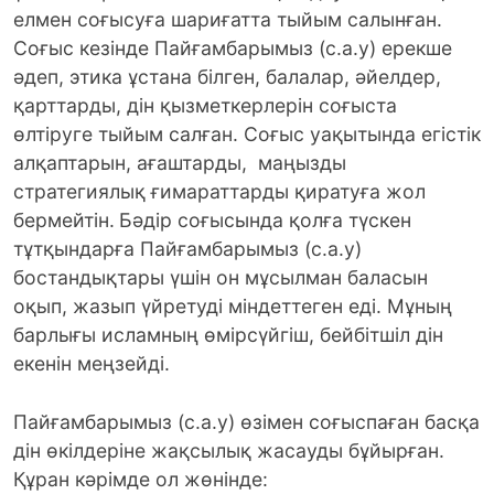
елмен соғысуға шариғатта тыйым салынған.
Соғыс кезінде Пайғамбарымыз (с.а.у) ерекше
әдеп, этика ұстана білген, балалар, әйелдер,
қарттарды, дін қызметкерлерін соғыста
өлтіруге тыйым салған. Соғыс уақытында егістік
алқаптарын, ағаштарды, маңызды
стратегиялық ғимараттарды қиратуға жол
бермейтін.
Бәдір соғысында қолға түскен
тұтқындарға Пайғамбарымыз (с.а.у)
бостандықтары үшін он мұсылман баласын
оқып, жазып үйретуді міндеттеген еді. Мұның
барлығы исламның өмірсүйгіш, бейбітшіл дін
екенін меңзейді.
Пайғамбарымыз (с.а.у) өзімен соғыспаған басқа
дін өкілдеріне жақсылық жасауды бұйырған.
Құран кәрімде ол жөнінде: