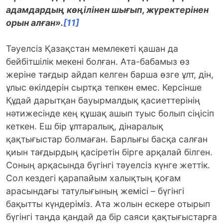
адамдардың көңілінен шығып, жүректерінен
орын алған».
[11]
Тәуелсіз Қазақстан мемлекеті қашан да
бейбітшілік мекені болған. Ата-бабамыз өз
жеріне тағдыр айдап келген барша өзге ұлт, дін,
ұлыс өкілдерін сыртқа тепкен емес. Керсінше
Құдай дарытқан бауырмалдық қасиеттерінің
нәтижесінде кең құшақ ашып туыс болып сіңісіп
кеткен. Еш бір ұлтаралық, дінаралық
қақтығыстар болмаған. Барлығы басқа салған
қиын тағдырдың қасіретін бірге арқалай білген.
Соның арқасында бүгінгі тәуелсіз күнге жеттік.
Сол кездегі қарапайым халықтың қоғам
арасындағы татулығының жемісі – бүгінгі
бақытты күндеріміз. Ата жолын ескере отырып
бүгінгі таңда қандай да бір саяси қақтығыстарға