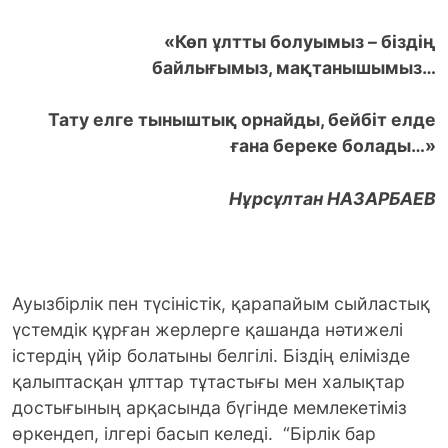
«Көп ұлтты болуымыз – біздің
байлығымыз, мақтанышымыз…
Тату елге тыныштық орнайды, бейбiт елде
ғана береке болады…»
Нұрсұлтан НАЗАРБАЕВ
Ауызбірлік пен түсіністік, қарапайым сыйластық
үстемдік құрған жерлерге қашанда нәтижелі
істердің үйір болатыны белгілі. Біздің елімізде
қалыптасқан ұлттар тұтастығы мен халықтар
достығының арқасында бүгінде мемлекетіміз
өркендеп, ілгері басып келеді. “Бірлік бар