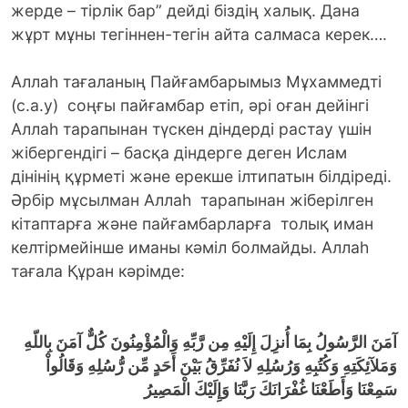
жерде – тірлік бар” дейді біздің халық. Дана
жұрт мұны тегіннен-тегін айта салмаса керек….
Аллаһ тағаланың Пайғамбарымыз Мұхаммедті
(с.а.у) соңғы пайғамбар етіп, әрі оған дейінгі
Аллаһ тарапынан түскен діндерді растау үшін
жібергендігі – басқа діндерге деген Ислам
дінінің құрметі және ерекше ілтипатын білдіреді.
Әрбір мұсылман Аллаһ тарапынан жіберілген
кітаптарға және пайғамбарларға толық иман
келтірмейінше иманы кәміл болмайды. Аллаһ
тағала Құран кәрімде:
آمَنَ الرَّسُولُ بِمَا أُنزِلَ إِلَيْهِ مِن رَّبِّهِ وَالْمُؤْمِنُونَ كُلٌّ آمَنَ بِاللّهِ
وَمَلآئِكَتِهِ وَكُتُبِهِ وَرُسُلِهِ لاَ نُفَرِّقُ بَيْنَ أَحَدٍ مِّن رُّسُلِهِ وَقَالُواْ
سَمِعْنَا وَأَطَعْنَا غُفْرَانَكَ رَبَّنَا وَإِلَيْكَ الْمَصِيرُ