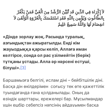
لاَ إِكْرَاهَ فِي الدِّينِ قَد تَّبَيَّنَ الرُّشْدُ مِنَ الْغَيِّ فَمَنْ يَكْفُرْ
بِالطَّاغُوتِ وَيُؤْمِن بِاللّهِ فَقَدِ اسْتَمْسَكَ بِالْعُرْوَةِ الْوُثْقَىَ لاَ
انفِصَامَ لَهَا وَاللّهُ سَمِيعٌ عَلِيمٌ
«Дінде зорлау жоқ. Расында туралық,
азғындықтан ажыратылды. Енді кім
жауыздыққа қарсы келіп, Аллаға иман
келтірсе, сонда ол рас үзілмейтін (берік)
тұтқаны ұстады. Алла әр нәрсені естуші,
білуші».
[3]
Баршамызға
белгілі, ислам діні – бейбітшілік діні.
Басқа дін өкілдерімен соғысу тек өте қажеттілік
туындағанда ғана қолданылады. Оның да
өзіндік шарттары, ережелері бар. Мұсылмандар
үшін ешбір себепсіз нәпсінің айдауымен басқа