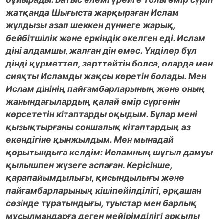
жатқанда Шығыста жарқыраған Ислам
жұлдызы азап шеккен дүниеге жарық,
бейбітшілік және еркіндік әкелген еді. Ислам
діні алдамшы, жалған дін емес. Үнділер бұл
дінді құрметтеп, зерттейтін болса, оларда мен
сияқты Исламды жақсы көретін болады. Мен
Ислам дінінің пайғамбарларының және оның
жанындағылардың қалай өмір сүргенін
көрсететін кітаптарды оқыдым. Бұлар мені
қызықтырғаны соншалық кітаптардың аз
екендігіне қынжылдым. Мен мынадай
қорытындыға келдім: Исламның шұғыл дамуы
қылышпен жүзеге аспаған. Керісінше,
қарапайымдылығы, қисындылығы және
пайғамбарларының кішіпейілділігі, әрқашан
сөзінде тұратындығы, туыстар мен барлық
мұсылмандарға деген мейірімділігі арқылы