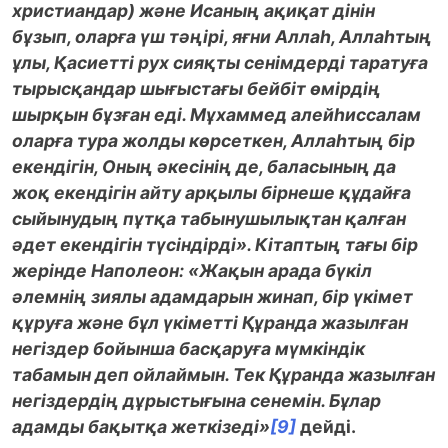
христиандар) және Исаның ақиқат дінін
бұзып, оларға үш тәңірі, яғни Аллаһ, Аллаһтың
ұлы, Қасиетті рух сияқты сенімдерді таратуға
тырысқандар шығыстағы бейбіт өмірдің
шырқын бұзған еді. Мұхаммед алейһиссалам
оларға тура жолды көрсеткен, Аллаһтың бір
екендігін, Оның әкесінің де, баласының да
жоқ екендігін айту арқылы бірнеше құдайға
сыйынудың пұтқа табынушылықтан қалған
әдет екендігін түсіндірді». Кітаптың тағы бір
жерінде Наполеон: «Жақын арада бүкіл
әлемнің зиялы адамдарын жинап, бір үкімет
құруға және бұл үкіметті Құранда жазылған
негіздер бойынша басқаруға мүмкіндік
табамын деп ойлаймын. Тек Құранда жазылған
негіздердің дұрыстығына сенемін. Бұлар
адамды бақытқа жеткізеді»
[9]
дейді.