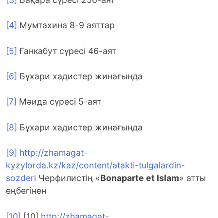
[4]
Мумтахина 8-9 аяттар
[5]
Ғанкабут сүресі 46-аят
[6]
Бұхари хадистер жинағында
[7]
Мәида сүресі 5-аят
[8]
Бұхари хадистер жинағында
[9]
http://zhamagat-
kyzylorda.kz/kaz/content/atakti-tulgalardin-
sozderi
Черфилистің «
Bonaparte et Islam
» атты
еңбегінен
[10]
[10]
http://zhamagat-