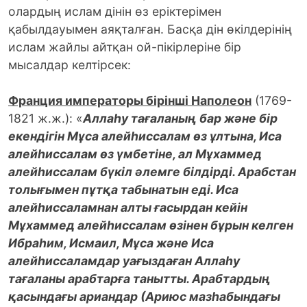
олардың ислам дінін өз еріктерімен
қабылдауымен аяқталған. Басқа дін өкілдерінің
ислам жайлы айтқан ой-пікірлеріне бір
мысалдар келтірсек:
Франция императоры бірінші Наполеон
(1769-
1821 ж.ж.): «
Аллаһу тағаланың бар және бір
екендігін Мұса алейһиссалам өз ұлтына, Иса
алейһиссалам өз үмбетіне, ал Мұхаммед
алейһиссалам бүкіл әлемге білдірді. Арабстан
толығымен пұтқа табынатын еді. Иса
алейһиссаламнан алты ғасырдан кейін
Мұхаммед алейһиссалам өзінен бұрын келген
Ибраһим, Исмаил, Мұса және Иса
алейһиссаламдар уағыздаған Аллаһу
тағаланы арабтарға танытты. Арабтардың
қасындағы ариандар (Ариюс мазһабындағы