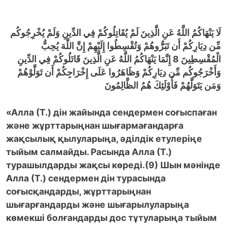
لَا يَنْهَاكُمُ اللَّهُ عَنِ الَّذِينَ لَمْ يُقَاتِلُوكُمْ فِي الدِّينِ وَلَمْ يُخْرِجُوكُم
مِّن دِيَارِكُمْ أَن تَبَرُّوهُمْ وَتُقْسِطُوا إِلَيْهِمْ إِنَّ اللَّهَ يُحِبُّ
إِنَّمَا يَنْهَاكُمُ اللَّهُ عَنِ الَّذِينَ قَاتَلُوكُمْ فِي الدِّينِ
8
الْمُقْسِطِينَ
وَأَخْرَجُوكُم مِّن دِيَارِكُمْ وَظَاهَرُوا عَلَى إِخْرَاجِكُمْ أَن تَوَلَّوْهُمْ
وَمَن يَتَوَلَّهُمْ فَأُوْلَئِكَ هُمُ الظَّالِمُونَ
«Алла (Т.) дін жайында сендермен соғыспаған
және жұрттарыңнан шығармағандарға
жақсылық қылуларыңа, әділдік етулеріңе
тыйым салмайды. Расында Алла (Т.)
турашылдарды жақсы көреді.(9) Шын мәнінде
Алла (Т.) сендермен дін турасында
соғысқандарды, жұрттарыңнан
шығарғандарды және шығарылуларыңа
көмекші болғандарды дос тұтуларыңа тыйым