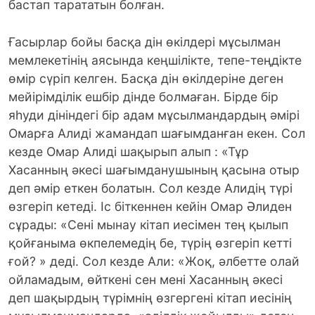
бастап тарататын болған.
Ғасырлар бойы басқа дін өкілдері мұсылман
мемлекетінің аясында кеңшілікте, тепе-теңдікте
өмір сүріп келген. Басқа дін өкілдеріне деген
мейірімділік ешбір дінде болмаған. Бірде бір
яһуди дініндегі бір адам мұсылмандардың әмірі
Омарға Алиді жамандап шағымданған екен. Сол
кезде Омар Алиді шақырып алып : «Тұр
Хасанның әкесі шағымданушының қасына отыр
деп әмір еткен болатын. Сол кезде Алидің түрі
өзгеріп кетеді. Іс біткеннен кейін Омар Әлиден
сұрады: «Сені мынау кітап иесімен тең қылып
қойғаныма өкпелемедің бе, түрің өзгеріп кетті
ғой? » деді. Сол кезде Али: «Жоқ, әлбетте олай
ойламадым, өйткені сен мені Хасанның әкесі
деп шақырдың түрімнің өзгергені кітап иесінің