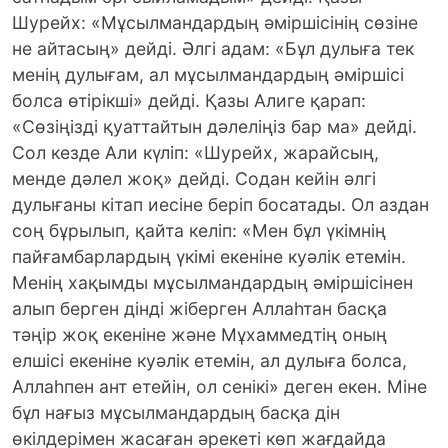
Шурейх: «Мұсылмандардың әміршісінің сөзіне
не айтасың» дейді. Әлгі адам: «Бұл дулыға тек
менің дулығам, ал мұсылмандардың әміршісі
болса өтірікші» дейді. Қазы Алиге қарап:
«Сөзіңізді қуаттайтын дәлеліңіз бар ма» дейді.
Сол кезде Али күліп: «Шурейх, жарайсың,
менде дәлел жоқ» дейді. Содан кейін әлгі
дулығаны кітап иесіне беріп босатады. Ол аздан
соң бұрылып, қайта келіп: «Мен бұл үкімнің
пайғамбарлардың үкімі екеніне куәлік етемін.
Менің хақымды мұсылмандардың әміршісінен
алып берген дінді жіберген Аллаһтан басқа
тәңір жоқ екеніне және Мұхаммедтің оның
елшісі екеніне куәлік етемін, ал дулыға болса,
Аллаһпен ант етейін, ол сенікі» деген екен. Міне
бұл нағыз мұсылмандардың басқа дін
өкілдерімен жасаған әрекеті көп жағдайда