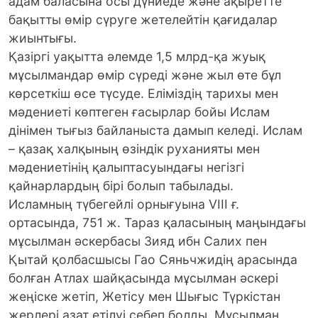
адам баласына осы дүниеде және ақыретте
бақытты өмір сүруге жетелейтін қағидалар
жиынтығы.
Қазіргі уақытта әлемде 1,5 млрд-қа жуық
мұсылмандар өмір сүреді және жыл өте бұл
көрсеткіш өсе түсуде. Еліміздің тарихы мен
мәдениеті көптеген ғасырлар бойы Ислам
дінімен тығыз байланыста дамып келеді. Ислам
– қазақ халқының өзіндік руханияты мен
мәдениетінің қалыптасуындағы негізгі
қайнарлардың бірі болып табылады.
Исламның түбегейлі орнығуына VIII ғ.
ортасында, 751 ж. Тараз қаласының маңындағы
мұсылман әскербасы Зияд ибн Салих пен
Қытай қолбасшысы Гао Сяньчжидің арасында
болған Атлах шайқасында мұсылман әскері
жеңіске жетіп, Жетісу мен Шығыс Түркістан
жерлері азат етілуі себеп болды. Мұсылман