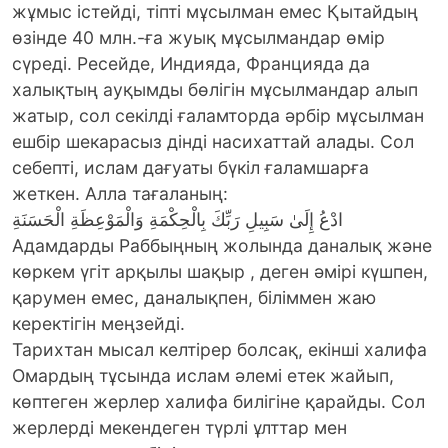
жұмыс істейді, тіпті мұсылман емес Қытайдың
өзінде 40 млн.-ға жуық мұсылмандар өмір
сүреді. Ресейде, Индияда, Францияда да
халықтың ауқымды бөлігін мұсылмандар алып
жатыр, сол секілді ғаламторда әрбір мұсылман
ешбір шекарасыз дінді насихаттай алады. Сол
себепті, ислам дағуаты бүкіл ғаламшарға
жеткен. Алла тағаланың:
ادْعُ إِلَىٰ سَبِيلِ رَبِّكَ بِالْحِكْمَةِ وَالْمَوْعِظَةِ الْحَسَنَةِ
Адамдарды Раббыңның жолында даналық және
көркем үгіт арқылы шақыр , деген әмірі күшпен,
қарумен емес, даналықпен, біліммен жаю
керектігін меңзейді.
Тарихтан мысал келтірер болсақ, екінші халифа
Омардың тұсында ислам әлемі етек жайып,
көптеген жерлер халифа билігіне қарайды. Сол
жерлерді мекендеген түрлі ұлттар мен