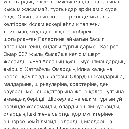
ұлыстардың ешбіріне мұсылмандар тарапынан
қысым жасалмай, тұрғындар еркін өмір сүре
білді. Оның айқын көрінісі ретінде мысалға
келтірсек Ислам әскері әһли кітап яғни
христиан, яхуд дін өкілдері көбірек
шоғырланған Палестина аймағын басып
алғаннан кейін, ондағы тұрғындармен Хазіреті
Омар 637 жылы былайша келісім шарт
жасайды: «Бұл Алланың құлы, мұсылмандардың
әміршісі Хаттабұлы Омардың Илиа халқына
берген қауіпсіздік қағазы: Олардың жандарына,
малдарына, шіркеулеріне, крестеріне, дені
саулары мен сырқаттарына және қалған ұлтына
амандық берілді. Шіркеулеріне ешкім тұрғын үй
есебінде жасамайды, оларды ешкім бұзбайды,
олардың ішкі және сыртқы қор мүліктерінен
ешнәрсе кемітілмейді, олардың малдарына
ешкім қол сұқпайды. Мұндағылардың дініне