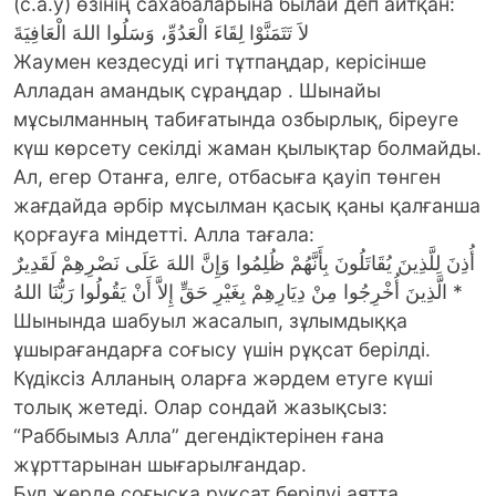
(с.а.у) өзінің сахабаларына былай деп айтқан:
لاَ تَتَمَنَّوْا لِقَاءَ الْعَدُوِّ، وَسَلُوا اللهَ الْعَافِيَةَ
Жаумен кездесуді игі тұтпаңдар, керісінше
Алладан амандық сұраңдар . Шынайы
мұсылманның табиғатында озбырлық, біреуге
күш көрсету секілді жаман қылықтар болмайды.
Ал, егер Отанға, елге, отбасыға қауіп төнген
жағдайда әрбір мұсылман қасық қаны қалғанша
қорғауға міндетті. Алла тағала:
أُذِنَ لِلَّذِينَ يُقَاتَلُونَ بِأَنَّهُمْ ظُلِمُوا وَإِنَّ اللهَ عَلَى نَصْرِهِمْ لَقَدِيرٌ
* الَّذِينَ أُخْرِجُوا مِنْ دِيَارِهِمْ بِغَيْرِ حَقٍّ إِلاَّ أَنْ يَقُولُوا رَبُّنَا اللهُ
Шынында шабуыл жасалып, зұлымдыққа
ұшырағандарға соғысу үшін рұқсат берілді.
Күдіксіз Алланың оларға жәрдем етуге күші
толық жетеді. Олар сондай жазықсыз:
“Раббымыз Алла” дегендіктерінен ғана
жұрттарынан шығарылғандар.
Бұл жерде соғысқа рұқсат берілуі аятта