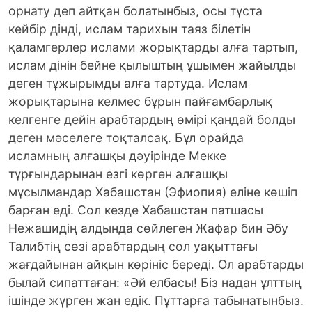
орнату деп айтқан болатынбыз, осы тұста
кейбір дінді, ислам тарихын таяз білетін
қаламгерлер ислами жорықтарды алға тартып,
ислам дінін бейне қылыштың ұшымен жайылды
деген тұжырымды алға тартуда. Ислам
жорықтарына келмес бұрын пайғамбарлық
келгенге дейін арабтардың өмірі қандай болды
деген мәселеге тоқталсақ. Бұл орайда
исламның алғашқы дәуірінде Мекке
тұрғындарынан езгі көрген алғашқы
мұсылмандар Хабашстан (Эфиопия) еліне көшіп
барған еді. Сол кезде Хабашстан патшасы
Нежашидің алдында сөйлеген Жафар бин Әбу
Талибтің сөзі арабтардың сол уақыттағы
жағдайынан айқын көрініс береді. Ол арабтарды
былай сипаттағaн: «Әй елбасы! Біз надан ұлттың
ішінде жүрген жан едік. Пұттарға табынатынбыз.