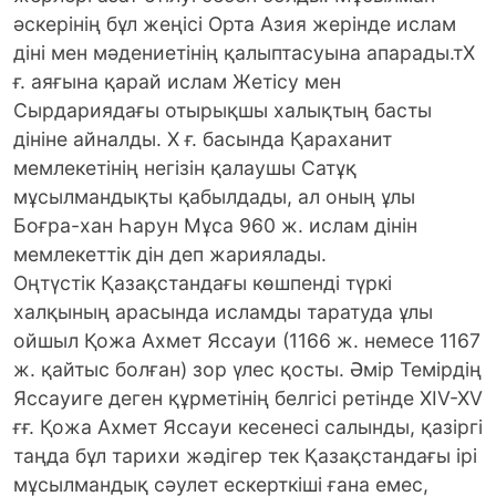
әскерінің бұл жеңісі Орта Азия жерінде ислам
діні мен мәдениетінің қалыптасуына апарады.тX
ғ. аяғына қарай ислам Жетісу мен
Сырдариядағы отырықшы халықтың басты
дініне айналды. X ғ. басында Қараханит
мемлекетінің негізін қалаушы Сатұқ
мұсылмандықты қабылдады, ал оның ұлы
Боғра-хан Һарун Мұса 960 ж. ислам дінін
мемлекеттік дін деп жариялады.
Оңтүстік Қазақстандағы көшпенді түркі
халқының арасында исламды таратуда ұлы
ойшыл Қожа Ахмет Яссауи (1166 ж. немесе 1167
ж. қайтыс болған) зор үлес қосты. Әмір Темірдің
Яссауиге деген құрметінің белгісі ретінде XIV-XV
ғғ. Қожа Ахмет Яссауи кесенесі салынды, қазіргі
таңда бұл тарихи жәдігер тек Қазақстандағы ірі
мұсылмандық сәулет ескерткіші ғана емес,