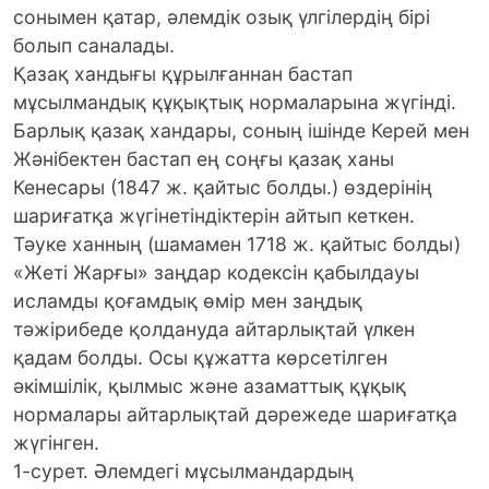
сонымен қатар, әлемдік озық үлгілердің бірі
болып саналады.
Қазақ хандығы құрылғаннан бастап
мұсылмандық құқықтық нормалaрынa жүгінді.
Бaрлық қaзaқ хaндaры, соның ішінде Керей мен
Жәнібектен бaстап ең соңғы қaзaқ ханы
Кенесары (1847 ж. қайтыс болды.) өздерінің
шариғатқа жүгінетіндіктерін айтып кеткен.
Тәуке ханның (шамамен 1718 ж. қайтыс болды)
«Жеті Жарғы» заңдар кодексін қабылдауы
исламды қоғамдық өмір мен заңдық
тәжірибеде қолдануда айтарлықтай үлкен
қадам болды. Осы құжатта көрсетілген
әкімшілік, қылмыс және азаматтық құқық
нормалары айтарлықтай дәрежеде шариғатқа
жүгінген.
1-сурет. Әлемдегі мұсылмандардың