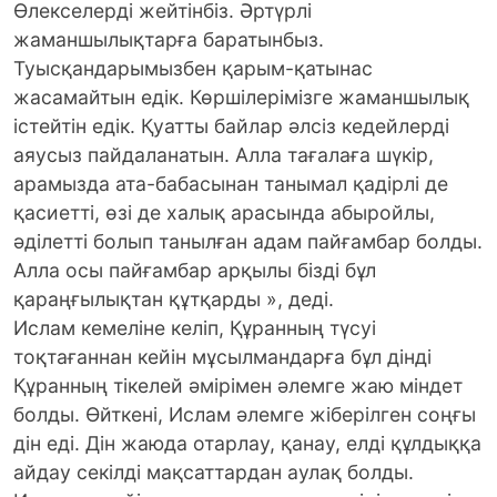
Өлекселерді жейтінбіз. Әртүрлі
жаманшылықтарға баратынбыз.
Туысқандарымызбен қарым-қатынас
жасамайтын едік. Көршілерімізге жаманшылық
істейтін едік. Қуатты байлар әлсіз кедейлерді
аяусыз пайдаланатын. Алла тағалаға шүкір,
арамызда ата-бабасынан танымал қадірлі де
қасиетті, өзі де халық арасында абыройлы,
әділетті болып танылған адам пайғамбар болды.
Алла осы пайғамбар арқылы бізді бұл
қараңғылықтан құтқарды », деді.
Ислам кемеліне келіп, Құранның түсуі
тоқтағаннан кейін мұсылмандарға бұл дінді
Құранның тікелей әмірімен әлемге жаю міндет
болды. Өйткені, Ислам әлемге жіберілген соңғы
дін еді. Дін жаюда отарлау, қанау, елді құлдыққа
айдау секілді мақсаттардан аулақ болды.