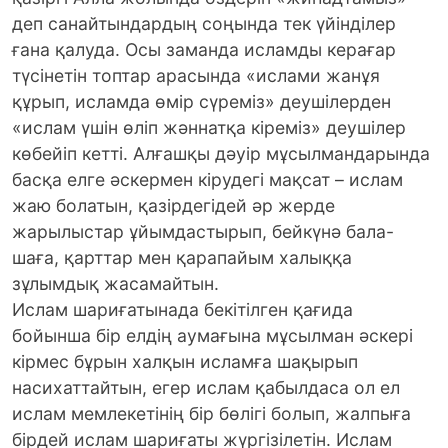
деп санайтындардың соңында тек үйінділер
ғана қалуда. Осы заманда исламды керағар
түсінетін топтар арасында «ислами жанұя
құрып, исламда өмір сүреміз» деушілерден
«ислам үшін өліп жәннатқа кіреміз» деушілер
көбейіп кетті. Алғашқы дәуір мұсылмандарында
басқа елге әскермен кірудегі мақсат – ислам
жаю болатын, қазірдегідей әр жерде
жарылыстар ұйымдастырып, бейкүнә бала-
шаға, қарттар мен қарапайым халыққа
зұлымдық жасамайтын.
Ислам шариғатынада бекітілген қағида
бойынша бір елдің аумағына мұсылман әскері
кірмес бұрын халқын исламға шақырып
насихаттайтын, егер ислам қабылдаса ол ел
ислам мемлекетінің бір бөлігі болып, жалпыға
бірдей ислам шариғаты жүргізілетін. Ислам