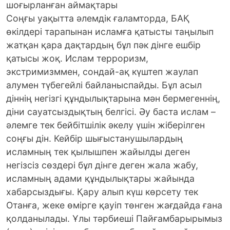
шоғырланған аймақтары
Соңғы уақытта әлемдік ғаламторда, БАҚ
өкілдері тарапынан исламға қатысты таңылып
жатқан қара дақтардың бұл пәк дінге ешбір
қатысы жоқ. Ислам терроризм,
экстримизммен, сондай-ақ күштеп жаулап
алумен түбегейлі байланыспайды. Бұл асыл
діннің негізгі құндылықтарына мән бермегеннің,
діни сауатсыздықтың белгісі. Әу баста ислам –
әлемге тек бейбітшілік әкелу үшін жіберілген
соңғы дін. Кейбір шығыстанушылардың
исламның тек қылышпен жайылды деген
негізсіз сөздері бұл дінге деген жала жабу,
исламның адами құндылықтары жайында
хабарсыздығы. Қару алып күш көрсету тек
Oтанға, жеке өмірге қауіп төнген жағдайда ғана
қолданылады. Ұлы тәрбиеші Пайғамбарырымыз