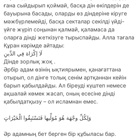
ғана сыйдырып қоймай, басқа дін өкілдерін де
бауырына басады, оларды өз діндеріне кіруге
мәжбүрлемейді, басқа секталар секілді үйді-
үйге жүріп соңынан қалмай, қаламаса да
оларға дінді жеткізуге тырыспайды. Алла тағала
Құран кәрімде айтады:
لَا إكْرَاهَ فِي الدِّينِ
Дінде зорлық жоқ .
Әрбір адам өзінің ықтиярымен, қанағаттана
отырып, ол дінге толық сенім артқаннан кейін
барып қабылдайды. Ал біреуді күштеп немесе
ақшалай көмек жасап, оның есесіне дінді
қабылдатқызу – ол исламнан емес.
وَلِكُلِّ وجْهَة هُوَ مُوَلِّيها فَتَسْتَبِقُوا الْخَيْرَاتٍ
Әр адамның бет берген бір құбыласы бар.