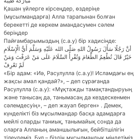
مُبَارَكَةً طَيِّبَةً
Қашан үйлерге кірсеңдер, өздеріңе
(мұсылмандарға) Алла тарапынан болған
берекетті де көркем амандасумен сәлем
беріңдер
Пайғамбарымыздың (с.а.у) бір хадисінде:
أنَّ رَجُلًا سَأَلَ رَسُولُ اللهِ صَلّى الله عَلَيْهِ وَسَلَّمَ أَيُّ الْإِسْلَامِ
خَيْرٌ قَالَ تُطْعِمُ الطَّعَامَ وَتُقْرِأُ السَّلَامَ عَلَى مَنْ عَرَفْتَ وَمَنْ
لَمْ تَعْرِفْ
«Бір адам: «Иә, Расулулла (с.а.у)! Исламдағы ең
жақсы амал қандай?», – деп сұрағанда
Расулулла (с.а.у): «Мұқтажды тамақтандыруың
және танысаң да, танымасаң да кездескенмен
сәлемдесуің», – деп жауап берген» . Демек,
күнделікті біз мұсылмандар басқа адамдарға
мейлі оларды таниық, танымайық сонда да
оларға Алланың аманшылығын, бейбітшілігін
тілеудеміз. Бұл – біздің мұсылмандық міндетіміз.