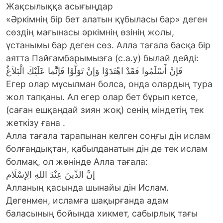
Жақсылыққа асығыңдар
«Әркімнің бір бет алатын құбыласы бар» деген
сөздің мағынасы әркімнің өзінің жолы,
ұстанымы бар деген сөз. Алла тағала басқа бір
аятта Пайғамбарымызға (с.а.у) былай дейді:
فَإنْ أَسْلَمُوا فَقَدْ اهْتَدَوْا وَإنْ تَوَلَّوْا فَإنَّما عَلَيْكَ الْبَلاَغُ
Егер олар мұсылман болса, онда олардың тура
жол тапқаны. Ал егер олар бет бұрып кетсе,
(саған ешқандай зиян жоқ) сенің міндетің тек
жеткізу ғана .
Алла тағала тарапынан келген соңғы дін ислам
болғандықтан, қабылданатын дін де тек ислам
болмақ, ол жөнінде Алла тағала:
إنَّ الدِّينَ عِنْدَ اللهِ الِإسْلَام
Алланың қасында шынайы дін Ислам.
Дегенмен, исламға шақырғанда адам
баласының бойында хикмет, сабырлық тағы