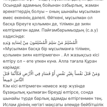
Осындай адамның бойынан озбырлық, жаман
әрекеттердің болуы – оның шынайы мұсылман
емес екенінің дәлелі. Өйткені, мұсылман ол
басқа біреуге қолымен де, тілімен де зиян
келтірмеген адам. Пайғамбарымыздың (с.а.у)
хадисінде:
الْمُسْلِمُ مَنْ سَلِمَ الْمُسْلِمُونَ مِنْ لِسَانِهِ وَيَدِهِ
«Мұсылман басқа бір мұсылманға тілімен,
қолымен зиян келтірмеген» . Ал жазықсыз кісі
өлтіру ол – өте үлкен күнә. Алла тағала Құран
кәрімде:
وَمَنْ قَتَلَ نَفْساً بِغَيْرِ نَفْسٍ أَوْ فَسَادٍ فِي الْأرْضِ فَكَأَنَّمَا قَتَلَ
النَّاسَ جَمِيعاً
Кім кісі өлтірмеген немесе жер жүзінде
бұзақылық қылмаған біреуді өлтірсе, сонда
шынайы түрде барлық адамды өлтіргенмен тең.
Ислам дінінің негізгі мақсаты әлемде бейбітшілік