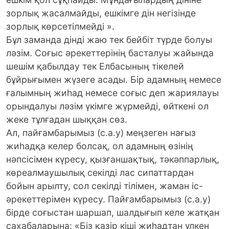
зорлық жасалмайды, ешкімге дін негізінде
зорлық көрсетілмейді ».
Бұл заманда дінді жаю тек бейбіт түрде болуы
ләзім. Соғыс әрекеттерінің басталуы жайында
шешім қабылдау тек Елбасының тікелей
бұйрығымен жүзеге асады. Бір адамның немесе
ғалымның жиһад немесе соғыс деп жариялауы
орындалуы ләзім үкімге жүрмейді, өйткені ол
жеке тұлғадан шыққан сөз.
Ал, пайғамбарымыз (с.а.у) меңзеген нағыз
жиһадқа келер болсақ, ол адамның өзінің
нәпсісімен күресу, қызғаншақтық, тәкәппарлық,
көреалмаушылық секілді лас сипаттардан
бойын арылту, сол секілді тілімен, жаман іс-
әрекеттерімен күресу. Пайғамбарымыз (с.а.у)
бірде соғыстан шаршап, шалдығып келе жатқан
сахабаларына: «Біз қазір кіші жиһадтан үлкен