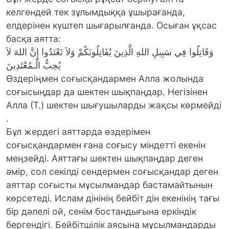
келгендей тек зұлымдыққа ұшырағанда,
елдерінен күштеп шығарылғанда. Осыған ұқсас
басқа аятта:
وَقَاتِلُوا فِي سَبِيلِ اللهِ الَّذِينَ يُقَاتِلُونَكُمْ وَلاَ تَعْتَدُوا إِنَّ اللهَ لاَ
يُحِبُّ الْـمُعْتَدِينَ
Өздеріңмен соғысқандармен Алла жолында
соғысыңдар да шектен шықпаңдар. Негізінен
Алла (Т.) шектен шығушыларды жақсы көрмейді
.
Бұл жердегі аяттарда өздерімен
соғысқандармен ғана соғысу міндетті екенін
меңзейді. Аяттағы шектен шықпаңдар деген
әмір, сол секілді сендермен соғысқандар деген
аяттар соғысты мұсылмандар бастамайтынын
көрсетеді. Ислам дінінің бейбіт дін екенінің тағы
бір дәлелі ой, сенім бостандығына еркіндік
бергендігі. Бейбітшілік аясына мұсылмандарды