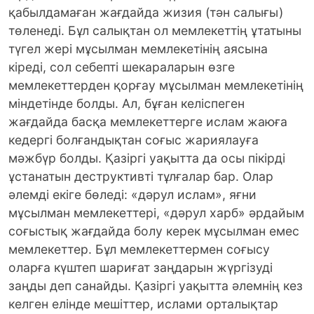
қабылдамаған жағдайда жизия (тән салығы)
төленеді. Бұл салықтан ол мемлекеттің ұтатыны
түгел жері мұсылман мемлекетінің аясына
кіреді, сол себепті шекараларын өзге
мемлекеттерден қорғау мұсылман мемлекетінің
міндетінде болды. Ал, бұған келіспеген
жағдайда басқа мемлекеттерге ислам жаюға
кедергі болғандықтан соғыс жариялауға
мәжбүр болды. Қазіргі уақытта да осы пікірді
ұстанатын деструктивті тұлғалар бар. Олар
әлемді екіге бөледі: «дәрул ислам», яғни
мұсылман мемлекеттері, «дәрул харб» әрдайым
соғыстық жағдайда болу керек мұсылман емес
мемлекеттер. Бұл мемлекеттермен соғысу
оларға күштеп шариғат заңдарын жүргізуді
заңды деп санайды. Қазіргі уақытта әлемнің кез
келген елінде мешіттер, ислами орталықтар