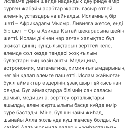
Исламға дейін шөлде надандық дәуірінде өмір
сүрген жабайы арабтар жарты ғасыр өтпей
әлемнің ұстаздарына айналды. Исламның бір
шеті – Африкадағы Мысыр, Ливияға жетсе, енді
бір шеті – Орта Азияда Қытай шекарасына шейін
жетті. Ислам дінінен нәр алған халықтар бұл
ақиқат діннің құндылықтарын зерттей келе,
әлемде сол кезде теңдесі жоқ ғылым
бұлақтарының көзін ашты. Медицина,
астрономия, математика, химия ғылымдарының
негізін қалап әлемге паш етті. Ислам жайылған
бүкіл аймақтар өздерінің ұзақ шырт ұйқысынан
оянды. Бұл аймақтарда білімнің сан саласы
дамып, медицина, зерттеу орталықтары
ашылды, әлем жұртшылығы басқа күйде өмір
сүре бастады. Міне, бұл шынайы жиһад,
шынайы Алла жолында күш жұмсау болды. Ал
қазіргі Алла жолында өздерін «жиһадтамыз»