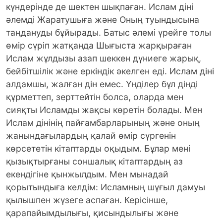
күндерінде де шектен шықпаған. Ислам діні
әлемді Жаратушыға және Оның туындысына
таңдануды бұйырады. Батыс әлемі үрейге толы
өмір сүріп жатқанда Шығыста жарқыраған
Ислам жұлдызы азап шеккен дүниеге жарық,
бейбітшілік және еркіндік әкелген еді. Ислам діні
алдамшы, жалған дін емес. Үнділер бұл дінді
құрметтеп, зерттейтін болса, оларда мен
сияқты Исламды жақсы көретін болады. Мен
Ислам дінінің пайғамбарларының және оның
жанындағылардың қалай өмір сүргенін
көрсететін кітаптарды оқыдым. Бұлар мені
қызықтырғаны соншалық кітаптардың аз
екендігіне қынжылдым. Мен мынадай
қорытындыға келдім: Исламның шұғыл дамуы
қылышпен жүзеге аспаған. Керісінше,
қарапайымдылығы, қисындылығы және