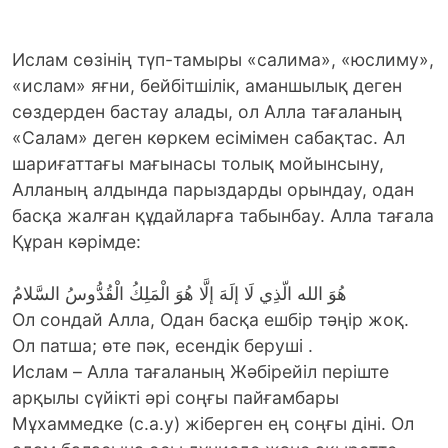
Ислам сөзінің түп-тамыры «салима», «юслиму»,
«ислам» яғни, бейбітшілік, аманшылық деген
сөздерден бастау алады, ол Алла тағаланың
«Салам» деген көркем есімімен сабақтас. Ал
шариғаттағы мағынасы толық мойынсыну,
Алланың алдында парыздарды орындау, одан
басқа жалған құдайларға табынбау. Алла тағала
Құран кәрімде:
هُوَ الله الّذِي لَا إلَهَ إلَّا هُوَ الْمَلِكُ الْقُدُّوسُ السَّلامُ
Ол сондай Алла, Одан басқа ешбір тәңір жоқ.
Ол патша; өте пәк, есендік беруші .
Ислам – Aлла тағаланың Жəбірейіл періште
арқылы сүйікті әрі соңғы пайғамбары
Мұхаммедке (с.а.у) жіберген ең соңғы діні. Ол