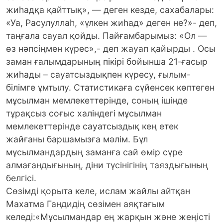
жиһадқа қайттық», — деген кезде, сахабалары:
«Уа, Расулуллаһ, «үлкен жиһад» деген не?»- деп,
таңғала сауал қойды. Пайғамбарымыз: «Ол —
өз нәпсіңмен күрес»,- деп жауап қайырды . Осы
заман ғалымдарының пікірі бойынша 21-ғасыр
жиһады – сауатсыздықпен күресу, ғылым-
білімге ұмтылу. Статистикаға сүйенсек көптеген
мұсылман мемлекеттерінде, соның ішінде
тұрақсыз соғыс халіндегі мұсылман
мемлекеттерінде сауатсыздық кең етек
жайғаны баршамызға мәлім. Бұл
мұсылмандардың заманға сай өмір сүре
алмағандығының, діни түсінігінің таяздығының
белгісі.
Сөзімді қорыта келе, ислам жайлы айтқан
Махатма Гандидің сөзімен аяқтағым
келеді:«Мұсылмандар ең жарқын және жеңісті