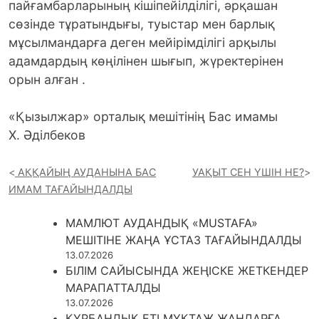
пайғамбарларының кішіпейілділігі, әрқашан
сөзінде тұратындығы, туыстар мен барлық
мұсылмандарға деген мейірімділігі арқылы
адамдардың көңілінен шығып, жүректерінен
орын алған .
«Қызылжар» орталық мешітінің Бас имамы
Х. Әділбеков
АҚҚАЙЫҢ АУДАНЫНА БАС
УАҚЫТ СЕН ҮШІН НЕ?
ИМАМ ТАҒАЙЫНДАЛДЫ
МАМЛЮТ АУДАНДЫҚ «MUSTAFA»
МЕШІТІНЕ ЖАҢА ҰСТАЗ ТАҒАЙЫНДАЛДЫ
13.07.2026
БІЛІМ САЙЫСЫНДА ЖЕҢІСКЕ ЖЕТКЕНДЕР
МАРАПАТТАЛДЫ
13.07.2026
ҚҰРБАНДЫҚ ЕТІ МҰҚТАЖ ЖАНДАРҒА