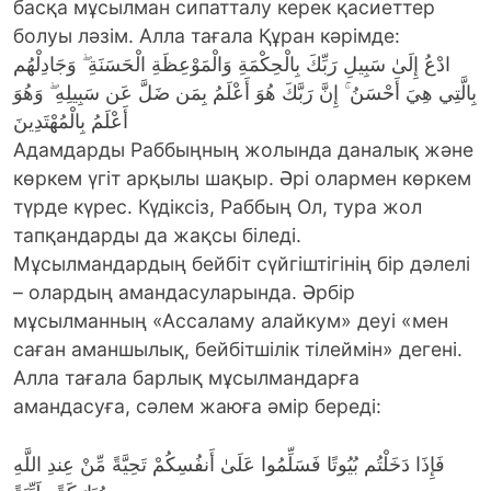
басқа мұсылман сипатталу керек қасиеттер
болуы ләзім. Алла тағала Құран кәрімде:
ادْعُ إِلَىٰ سَبِيلِ رَبِّكَ بِالْحِكْمَةِ وَالْمَوْعِظَةِ الْحَسَنَةِ ۖ وَجَادِلْهُم
بِالَّتِي هِيَ أَحْسَنُ ۚ إِنَّ رَبَّكَ هُوَ أَعْلَمُ بِمَن ضَلَّ عَن سَبِيلِهِ ۖ وَهُوَ
أَعْلَمُ بِالْمُهْتَدِينَ
Адамдарды Раббыңның жолында даналық және
көркем үгіт арқылы шақыр. Әрі олармен көркем
түрде күрес. Күдіксіз, Раббың Ол, тура жол
тапқандарды да жақсы біледі.
Мұсылмандардың бейбіт сүйгіштігінің бір дәлелі
– олардың амандасуларында. Әрбір
мұсылманның «Ассаламу алайкум» деуі «мен
саған аманшылық, бейбітшілік тілеймін» дегені.
Алла тағала барлық мұсылмандарға
амандасуға, сәлем жаюға әмір береді:
فَإِذَا دَخَلْتُم بُيُوتًا فَسَلِّمُوا عَلَىٰ أَنفُسِكُمْ تَحِيَّةً مِّنْ عِندِ اللَّهِ