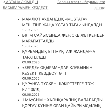
АСТАНА ӘКІМІ ДІН
Баланы жастан баулиық ата
БАСЫЛАРЫМЕН КЕЗДЕСТІ
дінге
МАМЛЮТ АУДАНДЫҚ «MUSTAFA»
МЕШІТІНЕ ЖАҢА ҰСТАЗ ТАҒАЙЫНДАЛДЫ
13.07.2026
БІЛІМ САЙЫСЫНДА ЖЕҢІСКЕ ЖЕТКЕНДЕР
МАРАПАТТАЛДЫ
13.07.2026
ҚҰРБАНДЫҚ ЕТІ МҰҚТАЖ ЖАНДАРҒА
ТАРАТЫЛДЫ
09.06.2026
«ЗЕРДЕ» ОҚЫРМАНДАР КЛУБЫНЫҢ
КЕЗЕКТІ КЕЗДЕСУІ ӨТТІ
09.06.2026
ҚҰРАНҒА ТҮСКЕН ШӘКІРТТЕРГЕ ТӘЖ
КИГІЗІЛДІ
09.06.2026
1 МАУСЫМ – ХАЛЫҚАРАЛЫҚ БАЛАЛАРДЫ
ҚОРҒАУ КҮНІНЕ ОРАЙ ҚАЙЫРЫМДЫЛЫҚ