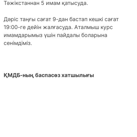
Тәжікстаннан 5 имам қатысуда.
Дәріс таңғы сағат 9-дан бастап кешкі сағат
19:00-ге дейін жалғасуда. Аталмыш курс
имамдарымыз үшін пайдалы боларына
сенімдіміз.
ҚМДБ-ның баспасөз хатшылығы