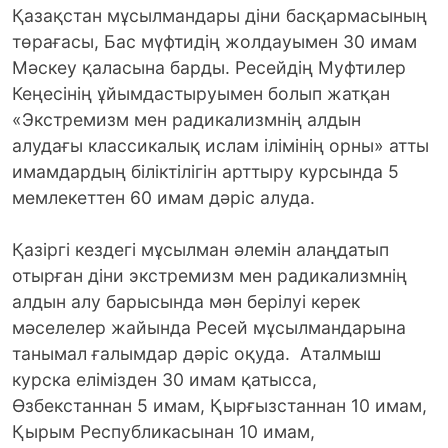
Қазақстан мұсылмандары діни басқармасының
төрағасы, Бас мүфтидің жолдауымен 30 имам
Мәскеу қаласына барды. Ресейдің Муфтилер
Кеңесінің ұйымдастыруымен болып жатқан
«Экстремизм мен радикализмнің алдын
алудағы классикалық ислам ілімінің орны» атты
имамдардың біліктілігін арттыру курсында 5
мемлекеттен 60 имам дәріс алуда.
Қазіргі кездегі мұсылман әлемін алаңдатып
отырған діни экстремизм мен радикализмнің
алдын алу барысында мән берілуі керек
мәселелер жайында Ресей мұсылмандарына
танымал ғалымдар дәріс оқуда. Аталмыш
курска елімізден 30 имам қатысса,
Өзбекстаннан 5 имам, Қырғызстаннан 10 имам,
Қырым Республикасынан 10 имам,