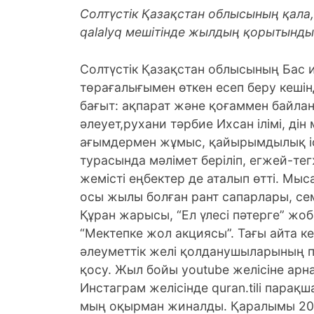
Солтүстік Қазақстан облысының қала
qalalyq мешітінде жылдың қорытынды 
Солтүстік Қазақстан облысының Бас
төрағалығымен өткен есеп беру кешін
бағыт: ақпарат және қоғаммен байлан
әлеует,рухани тәрбие Ихсан ілімі, дін
ағымдермен жұмыс, қайырымдылық і
турасында мәлімет беріліп, егжей-тег
жемісті еңбектер де аталып өтті. Мыса
осы жылы болған рант сапарлары, с
Құран жарысы, “Ел үлесі пәтерге” жо
“Мектепке жол акциясы”. Тағы айта кет
әлеуметтік желі қолданушыларының па
қосу. Жыл бойы yоutube желісіне арн
Инстаграм желісінде quran.tili парақ
мың оқырман жиналды. Қаралымы 20 