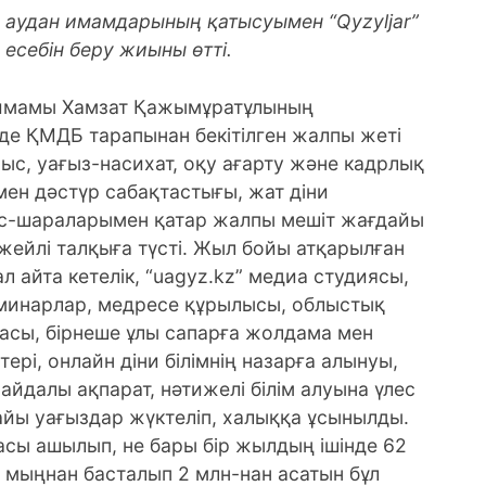
, аудан имамдарының қатысуымен “Qyzyljar”
есебін беру жиыны өтті.
 имамы Хамзат Қажымұратұлының
де ҚМДБ тарапынан бекітілген жалпы жеті
ыс, уағыз-насихат, оқу ағарту және кадрлық
 мен дәстүр сабақтастығы, жат діни
с-шараларымен қатар жалпы мешіт жағдайы
жейлі талқыға түсті.
Жыл бойы атқарылған
л айта кетелік, “uagyz.kz” медиа студиясы,
еминарлар, медресе құрылысы, облыстық
басы, бірнеше ұлы сапарға жолдама мен
ері, онлайн діни білімнің назарға алынуы,
йдалы ақпарат, нәтижелі білім алуына үлес
айы уағыздар жүктеліп, халыққа ұсынылды.
шасы ашылып, не бары бір жылдың ішінде 62
мыңнан басталып 2 млн-нан асатын бұл