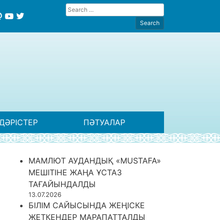
ДӘРІСТЕР
ПӘТУАЛАР
МАМЛЮТ АУДАНДЫҚ «MUSTAFA»
МЕШІТІНЕ ЖАҢА ҰСТАЗ
ТАҒАЙЫНДАЛДЫ
13.07.2026
БІЛІМ САЙЫСЫНДА ЖЕҢІСКЕ
ЖЕТКЕНДЕР МАРАПАТТАЛДЫ