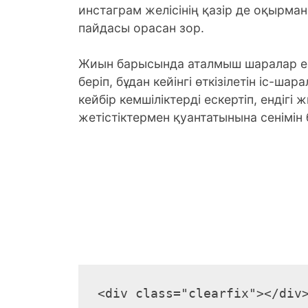
инстаграм желісінің қазір де оқырман
пайдасы орасан зор.
Жиын барысында аталмыш шаралар ес
беріп, бұдан кейінгі өткізілетін іс-шар
кейбір кемшіліктерді ескертіп, ендіг
жетістіктермен қуантатынына сенімін б
<div class="clearfix"></div