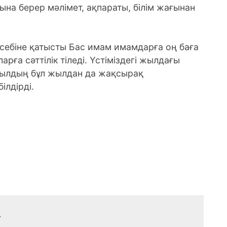
ына берер мәлімет, ақпараты, білім жағынан
ебіне қатысты Бас имам имамдарға оң баға
аларға сәттілік тіледі. Үстіміздегі жылдағы
і жылдың бұл жылдан да жақсырақ
ілдірді.
>