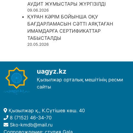
АУДИТ ЖҰМЫСТАРЫ ЖҮРГІЗІЛДІ
09.06.2026
ҚҰРАН КӘРІМ БОЙЫНША ОҚУ
БАҒДАРЛАМАСЫН СӘТТІ АЯҚТАҒАН
ИМАМДАРҒА СЕРТИФИКАТТАР
ТАБЫСТАЛДЫ
20.05.2026
uagyz.kz
Қызылжар орталық мешітінің ресми
сайты
Қызылжар қ., К.Сүтішев көш. 40
8 (7152) 46-34-70
Sko-kmdb@mail.ru
Сопровождение:
студия Gala