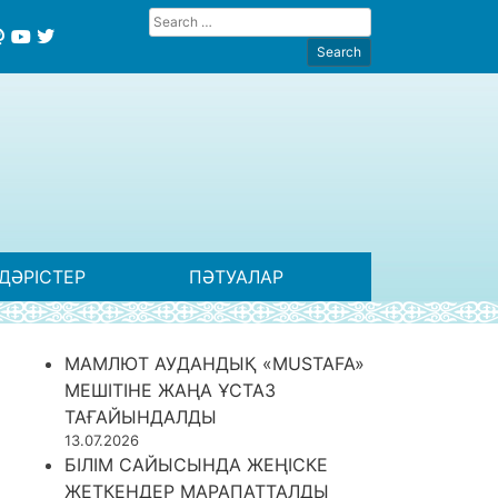
ДӘРІСТЕР
ПӘТУАЛАР
МАМЛЮТ АУДАНДЫҚ «MUSTAFA»
МЕШІТІНЕ ЖАҢА ҰСТАЗ
ТАҒАЙЫНДАЛДЫ
13.07.2026
БІЛІМ САЙЫСЫНДА ЖЕҢІСКЕ
ЖЕТКЕНДЕР МАРАПАТТАЛДЫ