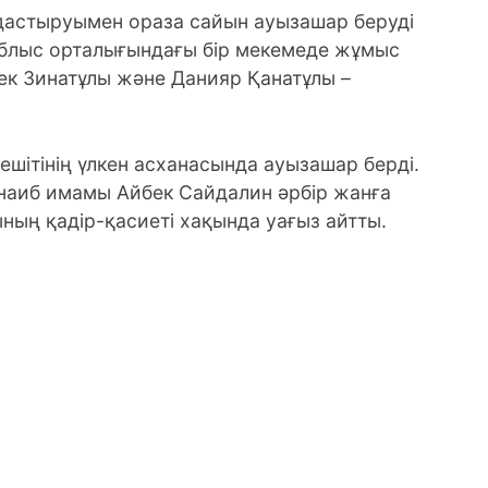
дастыруымен ораза сайын ауызашар беруді
Облыс орталығындағы бір мекемеде жұмыс
бек Зинатұлы және Данияр Қанатұлы –
шітінің үлкен асханасында ауызашар берді.
наиб имамы Айбек Сайдалин әрбір жанға
ның қадір-қасиеті хақында уағыз айтты.