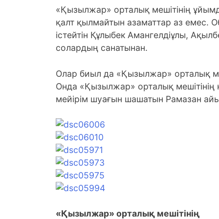
«Қызылжар» орталық мешітінің ұйым
қалт қылмайтын азаматтар аз емес. 
істейтін Құлыбек Амангелдіұлы, Ақыл
солардың санатынан.
Олар биыл да «Қызылжар» орталық ме
Онда «Қызылжар» орталық мешітінің 
мейірім шуағын шашатын Рамазан айы
«Қызылжар» орталық мешітінің