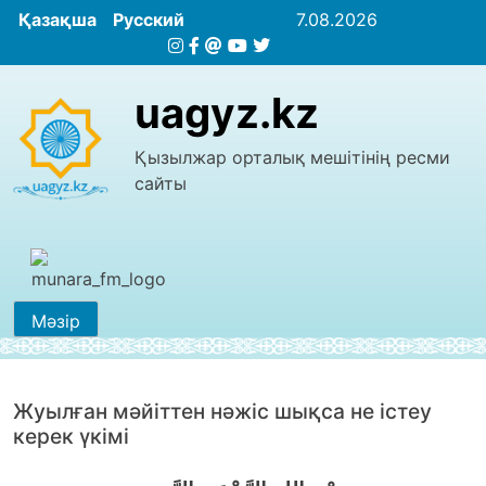
Қазақша
Русский
7.08.2026
uagyz.kz
Қызылжар орталық мешітінің ресми
сайты
Мәзір
Жуылған мәйiттен нәжіс шықса не iстеу
керек үкімі