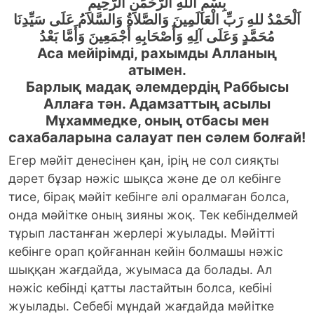
بِسْمِ اللهِ الرَّحْمَنِ الرَّحِيمِ
اَلْحَمْدُ للهِ رَبِّ الْعَالَمِينَ وَالصَّلاَةُ وَالسَّلاَمُ عَلَى سَيِّدِنَا
مُحَمَّدٍ وَعَلَى آلِهِ وَأَصْحَابِهِ أَجْمَعِينَ وَأَمَّا بَعْدُ
Аса мейірімді, рахымды Алланың
атымен.
Барлық мадақ әлемдердің Раббысы
Аллаға тән. Адамзаттың асылы
Мұхаммедке, оның отбасы мен
сахабаларына салауат пен сәлем болғай!
Егер мәйiт денесiнен қан, iрiң не сол сияқты
дәрет бұзар нәжіс шықса және де ол кебiнге
тисе, бiрақ мәйiт кебiнге әлi оралмаған болса,
онда мәйiтке оның зияны жоқ. Тек кебiнделмей
тұрып ластанған жерлерi жуылады. Мәйітті
кебінге орап қойғаннан кейін болмашы нәжіс
шыққан жағдайда, жуымаса да болады. Ал
нәжіс кебінді қатты ластайтын болса, кебіні
жуылады. Себебi мұндай жағдайда мәйiтке