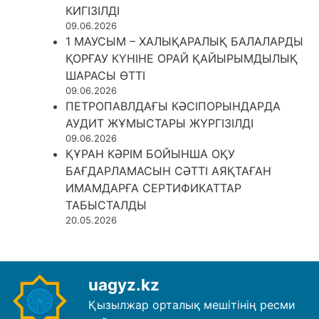
КИГІЗІЛДІ
09.06.2026
1 МАУСЫМ – ХАЛЫҚАРАЛЫҚ БАЛАЛАРДЫ
ҚОРҒАУ КҮНІНЕ ОРАЙ ҚАЙЫРЫМДЫЛЫҚ
ШАРАСЫ ӨТТІ
09.06.2026
ПЕТРОПАВЛДАҒЫ КӘСІПОРЫНДАРДА
АУДИТ ЖҰМЫСТАРЫ ЖҮРГІЗІЛДІ
09.06.2026
ҚҰРАН КӘРІМ БОЙЫНША ОҚУ
БАҒДАРЛАМАСЫН СӘТТІ АЯҚТАҒАН
ИМАМДАРҒА СЕРТИФИКАТТАР
ТАБЫСТАЛДЫ
20.05.2026
uagyz.kz
Қызылжар орталық мешітінің ресми