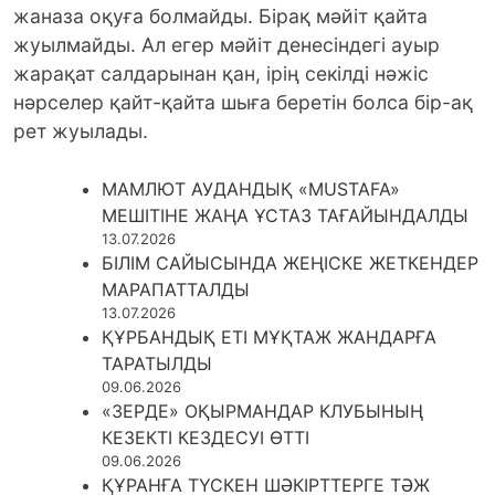
жаназа оқуға болмайды. Бірақ мәйiт қайта
жуылмайды. Ал егер мәйіт денесіндегі ауыр
жарақат салдарынан қан, ірің секілді нәжіс
нәрселер қайт-қайта шыға беретін болса бір-ақ
рет жуылады.
МАМЛЮТ АУДАНДЫҚ «MUSTAFA»
МЕШІТІНЕ ЖАҢА ҰСТАЗ ТАҒАЙЫНДАЛДЫ
13.07.2026
БІЛІМ САЙЫСЫНДА ЖЕҢІСКЕ ЖЕТКЕНДЕР
МАРАПАТТАЛДЫ
13.07.2026
ҚҰРБАНДЫҚ ЕТІ МҰҚТАЖ ЖАНДАРҒА
ТАРАТЫЛДЫ
09.06.2026
«ЗЕРДЕ» ОҚЫРМАНДАР КЛУБЫНЫҢ
КЕЗЕКТІ КЕЗДЕСУІ ӨТТІ
09.06.2026
ҚҰРАНҒА ТҮСКЕН ШӘКІРТТЕРГЕ ТӘЖ