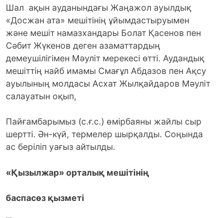
Шал ақын ауданындағы Жаңажол ауылдық
«Досжан ата» мешітінің ұйымдастыруымен
және мешіт намазхандары Болат Қасенов пен
Сәбит Жүкенов деген азаматтардың
демеушілігімен Мәуліт мерекесі өтті.
Аудандық
мешіттің найб имамы Смағұл Абдазов пен Ақсу
ауылының молдасы Асхат Жылқайдаров Мәуліт
салауатын оқып,
Пайғамбарымыз (с.ғ.с.) өмірбаяны жайлы сыр
шертті. Ән-күй, термелер шырқалды. Соңында
ас беріліп уағыз айтылды.
«Қызылжар» орталық мешітінің
баспасөз қызметі