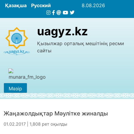
Қазақша
Русский
8.08.2026
uagyz.kz
Қызылжар орталық мешітінің ресми
сайты
Мәзір
Жаңажолдықтар Мәулітке жиналды
01.02.2017 | 1,808 рет оқылды