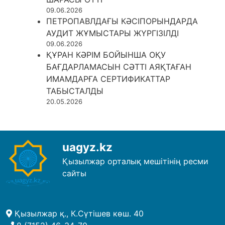
09.06.2026
ПЕТРОПАВЛДАҒЫ КӘСІПОРЫНДАРДА
АУДИТ ЖҰМЫСТАРЫ ЖҮРГІЗІЛДІ
09.06.2026
ҚҰРАН КӘРІМ БОЙЫНША ОҚУ
БАҒДАРЛАМАСЫН СӘТТІ АЯҚТАҒАН
ИМАМДАРҒА СЕРТИФИКАТТАР
ТАБЫСТАЛДЫ
20.05.2026
uagyz.kz
Қызылжар орталық мешітінің ресми
сайты
Қызылжар қ., К.Сүтішев көш. 40