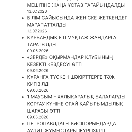
МЕШІТІНЕ ЖАҢА ҰСТАЗ ТАҒАЙЫНДАЛДЫ
13.07.2026
БІЛІМ САЙЫСЫНДА ЖЕҢІСКЕ ЖЕТКЕНДЕР
МАРАПАТТАЛДЫ
13.07.2026
ҚҰРБАНДЫҚ ЕТІ МҰҚТАЖ ЖАНДАРҒА
ТАРАТЫЛДЫ
09.06.2026
«ЗЕРДЕ» ОҚЫРМАНДАР КЛУБЫНЫҢ
КЕЗЕКТІ КЕЗДЕСУІ ӨТТІ
09.06.2026
ҚҰРАНҒА ТҮСКЕН ШӘКІРТТЕРГЕ ТӘЖ
КИГІЗІЛДІ
09.06.2026
1 МАУСЫМ – ХАЛЫҚАРАЛЫҚ БАЛАЛАРДЫ
ҚОРҒАУ КҮНІНЕ ОРАЙ ҚАЙЫРЫМДЫЛЫҚ
ШАРАСЫ ӨТТІ
09.06.2026
ПЕТРОПАВЛДАҒЫ КӘСІПОРЫНДАРДА
АУДИТ ЖҰМЫСТАРЫ ЖҮРГІЗІЛДІ