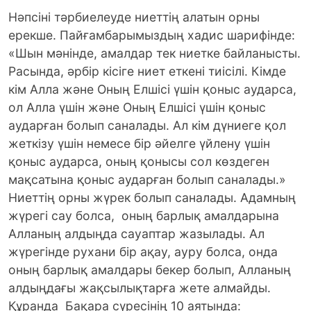
Нәпсіні тәрбиелеуде ниеттің алатын орны
ерекше. Пайғамбарымыздың хадис шарифінде:
«Шын мәнінде, амалдар тек ниетке байланысты.
Расында, әрбір кісіге ниет еткені тиісілі. Кімде
кім Алла және Оның Елшісі үшін қоныс аударса,
ол Алла үшін және Оның Елшісі үшін қоныс
аударған болып саналады. Ал кім дүниеге қол
жеткізу үшін немесе бір әйелге үйлену үшін
қоныс аударса, оның қонысы сол көздеген
мақсатына қоныс аударған болып саналады.»
Ниеттің орны жүрек болып саналады. Адамның
жүрегі сау болса, оның барлық амалдарына
Алланың алдыңда сауаптар жазылады. Ал
жүрегінде рухани бір ақау, ауру болса, онда
оның барлық амалдары бекер болып, Алланың
алдыңдағы жақсылықтарға жете алмайды.
Құранда Бақара сүресінің 10 аятында: