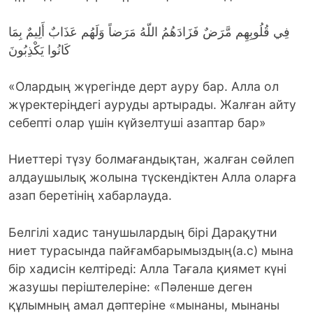
فِي قُلُوبِهِم مَّرَضٌ فَزَادَهُمُ اللّهُ مَرَضاً وَلَهُم عَذَابٌ أَلِيمٌ بِمَا
كَانُوا يَكْذِبُونَ
«Олардың жүрегінде дерт ауру бар. Алла ол
жүректеріңдегі ауруды артырады. Жалған айту
себепті олар үшін күйзелтуші азаптар бар»
Ниеттері түзу болмағандықтан, жалған сөйлеп
алдаушылық жолына түскендіктен Алла оларға
азап беретінің хабарлауда.
Белгілі хадис танушылардың бірі Дарақутни
ниет турасында пайғамбарымыздың(а.с) мына
бір хадисін келтіреді: Алла Тағала қиямет күні
жазушы періштелеріне: «Пәленше деген
құлымның амал дәптеріне «мынаны, мынаны