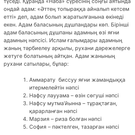
түседі. Құранда «Наба» сүресінің соңғы аятында
ондай адам: «Әттең топыраққа айналып кетсем
етті» деп, адам болып жаратылғанына өкінеді
екен. Адам баласының дұшпандары көп. Бірінші
адам баласының дұшпаны адамның өзі яғни
адамның нәпсісі. Ислам ғалымдары адамның
жаның тәрбиелеу арқылы, рухани дәрежелерге
жетуге болатының айтқан. Адам жанының
рухани сатылары, бұлар:
Аммарату биссуу яғни жамандыққа
итермелейтін нәпсі
Нафсу лаууама – өзін сөгуші нәпсі
Нафсу мутма’йынна – тұрақтаған,
қарарланған нәпсі
Марзия – риза болған нәпсі
София – пәктелген, тазарған нәпсі