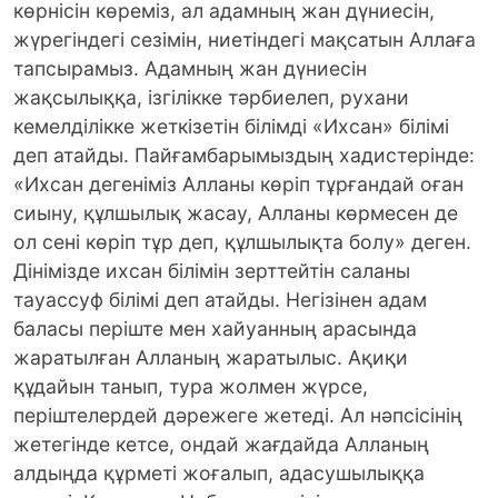
көрнісін көреміз, ал адамның жан дүниесін,
жүрегіндегі сезімін, ниетіндегі мақсатын Аллаға
тапсырамыз. Адамның жан дүниесін
жақсылыққа, ізгілікке тәрбиелеп, рухани
кемелділікке жеткізетін білімді «Ихсан» білімі
деп атайды. Пайғамбарымыздың хадистерінде:
«Ихсан дегеніміз Алланы көріп тұрғандай оған
сиыну, құлшылық жасау, Алланы көрмесен де
ол сені көріп тұр деп, құлшылықта болу» деген.
Дінімізде ихсан білімін зерттейтін саланы
тауассуф білімі деп атайды. Негізінен адам
баласы періште мен хайуанның арасында
жаратылған Алланың жаратылыс. Ақиқи
құдайын танып, тура жолмен жүрсе,
періштелердей дәрежеге жетеді. Ал нәпсісінің
жетегінде кетсе, ондай жағдайда Алланың
алдыңда құрметі жоғалып, адасушылыққа