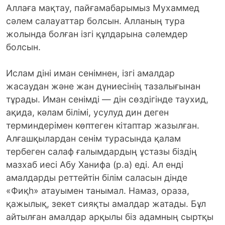
Аллаға мақтау, пайғамабарымыз Мухаммед
сәлем салауаттар болсын. Алланың тура
жолында болған ізгі құлдарына сәлемдер
болсын.
Ислам діні иман сенімнен, ізгі амалдар
жасаудан және жан дүниесінің тазалығынан
тұрады. Иман сенімді — дін сөздігінде таухид,
ақида, кәлам білімі, усулуд дин деген
терминдерімен көптеген кітаптар жазылған.
Алғашқылардан сенім турасында қалам
тербеген салаф ғалымдардың ұстазы біздің
мазхаб иесі Абу Ханифа (р.а) еді. Ал енді
амалдарды реттейтін білім саласын дінде
«Фиқһ» атауымен танымал. Намаз, ораза,
қажылық, зекет сияқты амалдар жатады. Бұл
айтылған амалдар арқылы біз адамның сыртқы