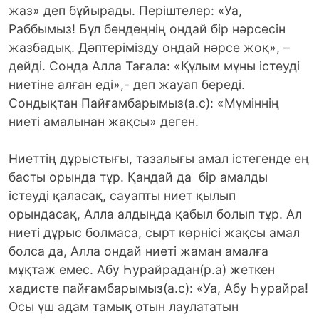
жаз» деп бұйырады. Періштелер: «Уа,
Раббымыз! Бұл бендеңнің ондай бір нәрсесін
жазбадық. Дәптерімізду ондай нәрсе жоқ», –
дейді. Сонда Алла Тағала: «Құлым мұны істеуді
ниетіне алған еді»,- деп жауап береді.
Сондықтан Пайғамбарымыз(а.с): «Мүміннің
ниеті амалынан жақсы» деген.
Ниеттің дұрыстығы, тазалығы амал істегенде ең
басты орында тұр. Қандай да бір амалды
істеуді қаласақ, сауапты ниет қылып
орындасақ, Алла алдыңда қабыл болып тұр. Ал
ниеті дұрыс болмаса, сырт көрнісі жақсы амал
болса да, Алла ондай ниеті жаман амалға
мұқтаж емес. Абу Һурайрадан(р.а) жеткен
хадисте пайғамбарымыз(а.с): «Уа, Абу Һурайра!
Осы үш адам тамық отын лаулататын