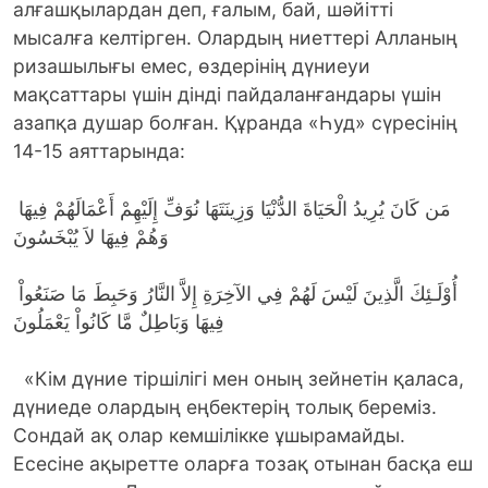
алғашқылардан деп, ғалым, бай, шәйітті
мысалға келтірген. Олардың ниеттері Алланың
ризашылығы емес, өздерінің дүниеуи
мақсаттары үшін дінді пайдаланғандары үшін
азапқа душар болған. Құранда «Һуд» сүресінің
14-15 аяттарында:
مَن كَانَ يُرِيدُ الْحَيَاةَ الدُّنْيَا وَزِينَتَهَا نُوَفِّ إِلَيْهِمْ أَعْمَالَهُمْ فِيهَا
وَهُمْ فِيهَا لاَ يُبْخَسُونَ
أُوْلَـئِكَ الَّذِينَ لَيْسَ لَهُمْ فِي الآخِرَةِ إِلاَّ النَّارُ وَحَبِطَ مَا صَنَعُواْ
فِيهَا وَبَاطِلٌ مَّا كَانُواْ يَعْمَلُونَ
«Кім дүние тіршілігі мен оның зейнетін қаласа,
дүниеде олардың еңбектерің толық береміз.
Сондай ақ олар кемшілікке ұшырамайды.
Есесіне ақыретте оларға тозақ отынан басқа еш