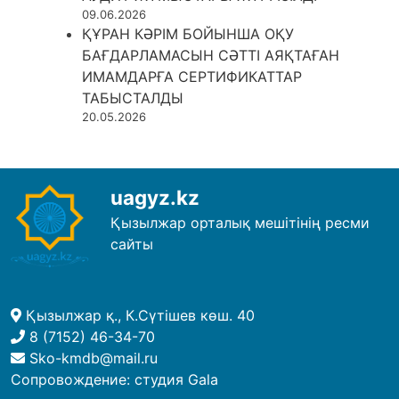
09.06.2026
ҚҰРАН КӘРІМ БОЙЫНША ОҚУ
БАҒДАРЛАМАСЫН СӘТТІ АЯҚТАҒАН
ИМАМДАРҒА СЕРТИФИКАТТАР
ТАБЫСТАЛДЫ
20.05.2026
uagyz.kz
Қызылжар орталық мешітінің ресми
сайты
Қызылжар қ., К.Сүтішев көш. 40
8 (7152) 46-34-70
Sko-kmdb@mail.ru
Сопровождение:
студия Gala