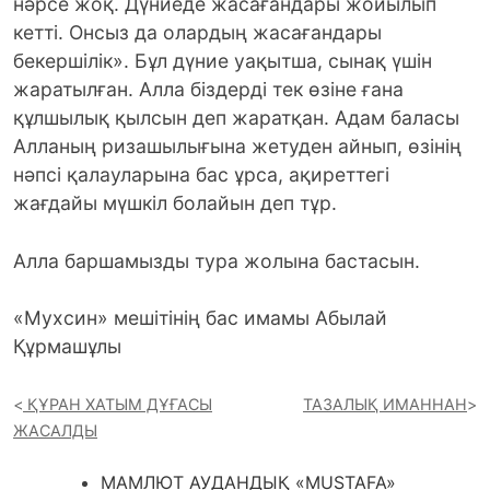
нәрсе жоқ. Дүниеде жасағандары жойылып
кетті. Онсыз да олардың жасағандары
бекершілік». Бұл дүние уақытша, сынақ үшін
жаратылған. Алла біздерді тек өзіне ғана
құлшылық қылсын деп жаратқан. Адам баласы
Алланың ризашылығына жетуден айнып, өзінің
нәпсі қалауларына бас ұрса, ақиреттегі
жағдайы мүшкіл болайын деп тұр.
Алла баршамызды тура жолына бастасын.
«Мухсин» мешітінің бас имамы Абылай
Құрмашұлы
ҚҰРАН ХАТЫМ ДҰҒАСЫ
ТАЗАЛЫҚ ИМАННАН
ЖАСАЛДЫ
МАМЛЮТ АУДАНДЫҚ «MUSTAFA»