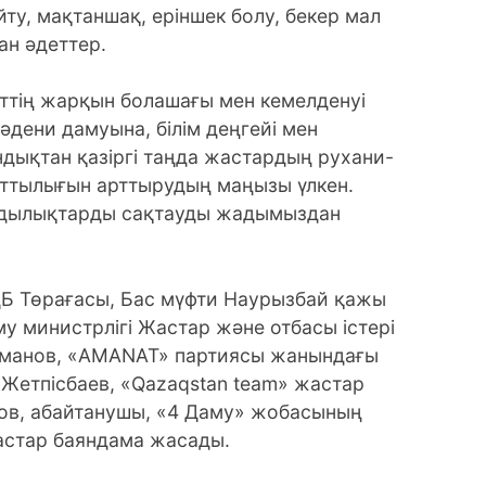
айту, мақтаншақ, еріншек болу, бекер мал
ан әдеттер.
еттің жарқын болашағы мен кемелденуі
дени дамуына, білім деңгейі мен
ндықтан қазіргі таңда жастардың рухани-
аттылығын арттырудың маңызы үлкен.
құндылықтарды сақтауды жадымыздан
ДБ Төрағасы, Бас мүфти Наурызбай қажы
у министрлігі Жастар және отбасы істері
йманов, «AMANAT» партиясы жанындағы
Жетпісбаев, «Qazaqstan team» жастар
в, абайтанушы, «4 Даму» жобасының
жастар баяндама жасады.