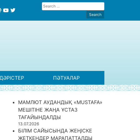
ДӘРІСТЕР
ПӘТУАЛАР
МАМЛЮТ АУДАНДЫҚ «MUSTAFA»
МЕШІТІНЕ ЖАҢА ҰСТАЗ
ТАҒАЙЫНДАЛДЫ
13.07.2026
БІЛІМ САЙЫСЫНДА ЖЕҢІСКЕ
ЖЕТКЕНДЕР МАРАПАТТАЛДЫ