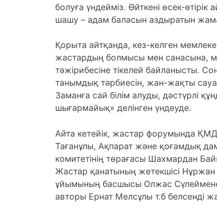
болуға үндейміз. Өйткені өсек-өтірік 
шашу – адам баласын аздыратын жам
Қорыта айтқанда, кез-келген мемлек
жастардың болмысы мен санасына, мә
тәжірибесіне тікелей байланысты. Со
танымдық тәрбиесін, жан-жақты сау
Заманға сай білім алуды, дәстүрлі 
шығармайық» делінген үндеуде.
Айта кетейік, жастар форумында ҚМ
Тағанұлы, Ақпарат және қоғамдық дам
комитетінің төрағасы Шахмардан Ба
Жастар қанатының жетекшісі Нұржан 
ұйымының басшысы Олжас Сүлеймено
авторы Ернат Мелсұлы т.б белсенді 