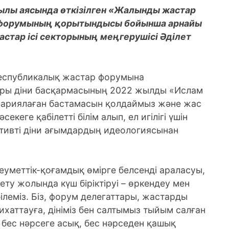
жылы аясында өткізілген «Жалынды жастар
 форумының
қорытындысы бойынша арнайы
стар ісі секторының меңгерушісі Әділет
еспубликалық жастар форумына
ары діни басқармасының 2022 жылды «Ислам
п жариялаған бастамасын қолдаймыз және жас
екеге қабілетті білім алып, ел игілігі үшін
ктивті діни ағымдардың идеологиясынан
еуметтік-қоғамдық өмірге белсенді араласуы,
ту жолында күш біріктіруі – өркендеу мен
ілеміз. Біз, форум делегаттары, жастарды
хаттауға, дініміз бен салтымыз тыйым салған
 бес нәрсеге асық, бес нәрседен қашық