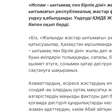
«Ислам – ынтымақ пен бірлік діні» 
ынтымағы» республикалық жастар
үндеу қабылданды. Үндеуді ҚМДБ Жа
Көпен оқып берді.
«Біз, «Жалынды жастар ынтымағы» р
қатысушылар, Қазақстан мұсылманд
– ынтымақ пен бірлік діні» жылы де
буын өкілдерін толыққанды, сапалы, бәс
қызмет етуге, сонымен қатар дестру
сақтануға шақырамыз.
Азаматтардың, әсіресе жастардың әл
сондай-ақ олардың ортақ мақсатқа же
өзгерістердің маңызды факторы деп б
қоғамда дәстүрлі құндылықтарды наси
жаман әдеттерден, хәкім Абай айтқан